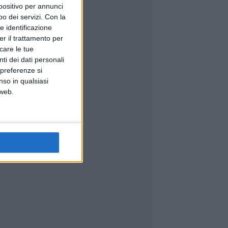
spositivo per annunci
o dei servizi.
Con la
e identificazione
er il trattamento per
icare le tue
ti dei dati personali
 preferenze si
nso in qualsiasi
 web.