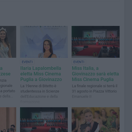
EVENTI
EVENTI
la
Ilaria Lapalombella
Miss Italia, a
zzese
eletta Miss Cinema
Giovinazzo sarà eletta
Puglia a Giovinazzo
Miss Cinema Puglia
nzia
egionale
La 19enne di Bitetto è
La finale regionale si terrà il
a portato
studentessa in Scienze
31 agosto in Piazza Vittorio
ce della
dell'Educazione e della
Emanuele II
Formazione