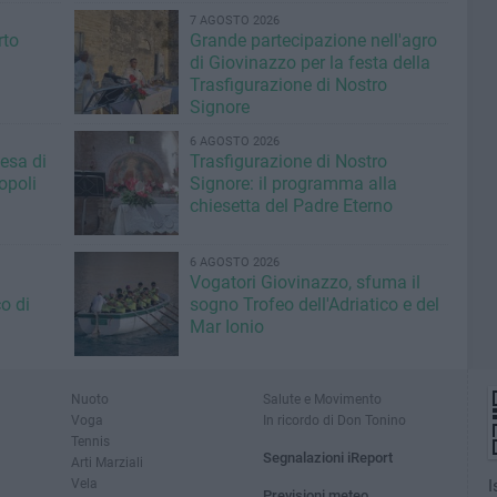
7 AGOSTO 2026
rto
Grande partecipazione nell'agro
di Giovinazzo per la festa della
Trasfigurazione di Nostro
Signore
6 AGOSTO 2026
iesa di
Trasfigurazione di Nostro
opoli
Signore: il programma alla
chiesetta del Padre Eterno
6 AGOSTO 2026
Vogatori Giovinazzo, sfuma il
o di
sogno Trofeo dell'Adriatico e del
Mar Ionio
Nuoto
Salute e Movimento
Voga
In ricordo di Don Tonino
Tennis
Segnalazioni iReport
Arti Marziali
Vela
I
Previsioni meteo