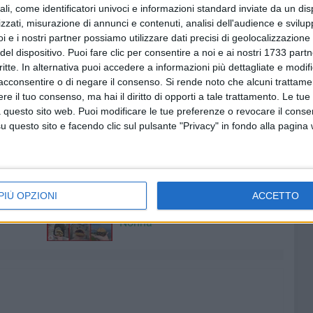
ali, come identificatori univoci e informazioni standard inviate da un di
n Cruise
, il format moda in navigazione con Costa
zzati, misurazione di annunci e contenuti, analisi dell'audience e svilupp
i e i nostri partner possiamo utilizzare dati precisi di geolocalizzazione 
del dispositivo. Puoi fare clic per consentire a noi e ai nostri 1733 partn
nazzo
,
L.I.L.T. Lega Italiana Lotta Tumori Sez. Bat.
,
Ufficio
critte. In alternativa puoi accedere a informazioni più dettagliate e modif
acconsentire o di negare il consenso.
Si rende noto che alcuni trattamen
e il tuo consenso, ma hai il diritto di opporti a tale trattamento. Le tue
 questo sito web. Puoi modificare le tue preferenze o revocare il conse
esibire il green pass o certificato tampone).
questo sito e facendo clic sul pulsante "Privacy" in fondo alla pagina
I
8 AGOSTO 2026
l
Il 10 ed l'11 agosto a Giovinazzo
PIÙ OPZIONI
ACCETTO
agosto
c'è la Sagra del Panino della
Nonna