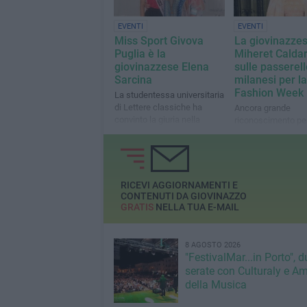
EVENTI
EVENTI
Miss Sport Givova
La giovinazze
Puglia è la
Miheret Caldar
giovinazzese Elena
sulle passerell
Sarcina
milanesi per la
Fashion Week
La studentessa universitaria
di Lettere classiche ha
Ancora grande
convinto la giuria nella
riconoscimento per
serata di piazza Cavour a
Carmen Martorana 
Bitonto
RICEVI AGGIORNAMENTI E
CONTENUTI DA GIOVINAZZO
GRATIS
NELLA TUA E-MAIL
8 AGOSTO 2026
"FestivalMar...in Porto", d
serate con Culturaly e Am
della Musica