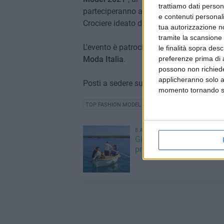
trattiamo dati person
parteciperanno alla crociera
TOP Fashio
e contenuti personali
Crociere ideato da Carmen Martorana.
tua autorizzazione no
tramite la scansione 
L'evento è patrocinato da
Città di Giovi
le finalità sopra des
Moda Italia
.
preferenze prima di 
possono non richieder
applicheranno solo a
Posti a sedere su invito (è obbligatorio 
momento tornando su 
TOP FASHION MODEL
CARMEN MARTORANA EVENT
8 AGOSTO 2026
Giovinazzo Estate 2026: i
programma di sabato 8 