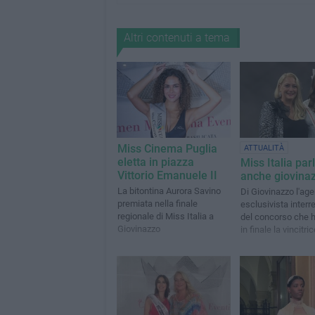
Altri contenuti a tema
Miss Cinema Puglia
ATTUALITÀ
eletta in piazza
Miss Italia par
Vittorio Emanuele II
anche giovina
La bitontina Aurora Savino
Di Giovinazzo l'age
premiata nella finale
esclusivista interr
regionale di Miss Italia a
del concorso che h
Giovinazzo
in finale la vincitri
corona