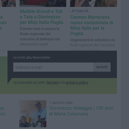
Matilde Brandi e Toti
ATTUALITÀ
e Tata a Giovinazzo
se
Carmen Martorana
per Miss Italia Puglia
ulo
nuova esclusivista di
e
Miss Italia per la
Domani sera in piazza la
Puglia
finale regionale del
concorso di bellezza con
Organizzerà le selezioni e le
attesissimi ospiti
finali regionali del concorso
di Patrizia Mirigliani
 la
Eventi
Iscriviti alla Newsletter
Iscriviti
Iscrivendoti accetti i
termini
e la
privacy policy
7 AGOSTO 2026
ue
Giovinazzo festeggia i 100 anni
ici
di Maria Colamaria