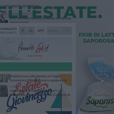
Ù LETTI QUESTA SETTIMANA
LUNEDÌ 3 AGOSTO
Miss Mamma Italiana: premiata anche una
giovinazzese
IOVINAZZO
MARTEDÌ 4 AGOSTO
APP
Liquidi oleosi sul litorale di Giovinazzo,
NIO QUINTO
rimossa macchia di idrocarburi
VENERDÌ 7 AGOSTO
A Giovinazzo c'è il Concerto all'Alba
GIOVEDÌ 6 AGOSTO
Lavori sul litorale, gli aggiornamenti del
sindaco di Giovinazzo - FOTO
MERCOLEDÌ 5 AGOSTO
Problemi raccolta plastica in Puglia:
l'assessora Ciliento prova a spegnere le
lemiche
LUNEDÌ 3 AGOSTO
«Giovinazzo, a che punto siamo?»:
PrimaVera Alternativa traccia il bilancio di
nni di Sollecito