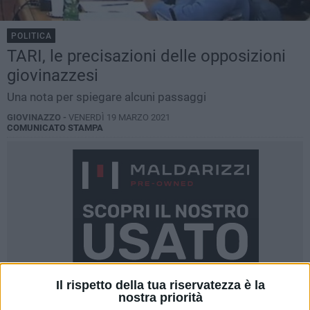
POLITICA
TARI, le precisazioni delle opposizioni
giovinazzesi
Una nota per spiegare alcuni passaggi
GIOVINAZZO -
VENERDÌ 19 MARZO 2021
COMUNICATO STAMPA
Il rispetto della tua riservatezza è la
nostra priorità