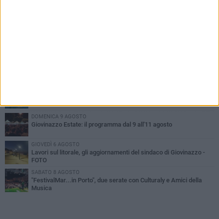
PIÙ LETTI QUESTA SETTIMANA
VENERDÌ 7 AGOSTO
A Giovinazzo c'è il Concerto all'Alba
MARTEDÌ 4 AGOSTO
Liquidi oleosi sul litorale di Giovinazzo, rimossa macchia di
idrocarburi
SABATO 8 AGOSTO
Giovinazzo Estate 2026: il programma di sabato 8 agosto
DOMENICA 9 AGOSTO
Giovinazzo Estate: il programma dal 9 all'11 agosto
GIOVEDÌ 6 AGOSTO
Lavori sul litorale, gli aggiornamenti del sindaco di Giovinazzo -
FOTO
SABATO 8 AGOSTO
"FestivalMar...in Porto", due serate con Culturaly e Amici della
Musica