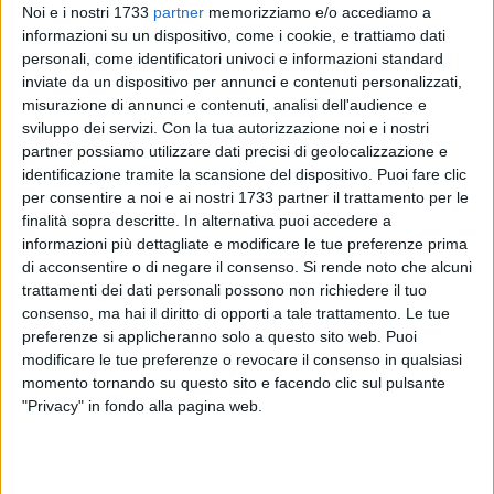
Noi e i nostri 1733
partner
memorizziamo e/o accediamo a
informazioni su un dispositivo, come i cookie, e trattiamo dati
personali, come identificatori univoci e informazioni standard
18
inviate da un dispositivo per annunci e contenuti personalizzati,
misurazione di annunci e contenuti, analisi dell'audience e
sviluppo dei servizi.
Con la tua autorizzazione noi e i nostri
In seguito alla pubblicazione del comunicato stampa
partner possiamo utilizzare dati precisi di geolocalizzazione e
identificazione tramite la scansione del dispositivo. Puoi fare clic
comunale, con cui si spiegavano le nuove agevolazioni
per consentire a noi e ai nostri 1733 partner il trattamento per le
riguardanti la TARI per utenze non domestiche, le
finalità sopra descritte. In alternativa puoi accedere a
opposizioni cittadine hanno inteso spiegare alcuni passaggi
informazioni più dettagliate e modificare le tue preferenze prima
del Consiglio comunale che non li vide votare "contro", ma
di acconsentire o di negare il consenso.
Si rende noto che alcuni
astenersi. Tutte le motivazioni sono contenute in questa
trattamenti dei dati personali possono non richiedere il tuo
nota pervenuta alla nostra redazione dal Presidente di
consenso, ma hai il diritto di opporti a tale trattamento. Le tue
PrimaVera Alternativa, Girolamo Capurso.
preferenze si applicheranno solo a questo sito web. Puoi
modificare le tue preferenze o revocare il consenso in qualsiasi
momento tornando su questo sito e facendo clic sul pulsante
«In occasione del Consiglio Comunale in cui furono votate le
"Privacy" in fondo alla pagina web.
agevolazioni TARI relative all'articolo odierno (del 17 marzo,
ndr) che riprende un comunicato dell'amministrazione
comunale,
PrimaVera Alternativa e PD
intendono ribadire di