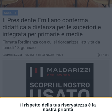
SCUOLA
Il Presidente Emiliano conferma
didattica a distanza per le superiori e
integrata per primarie e medie
Firmata l'ordinanza con cui si riorganizza l'attività da
lunedì 18 gennaio
GIOVINAZZO -
SABATO 16 GENNAIO 2021
15.08
Il rispetto della tua riservatezza è la
nostra priorità