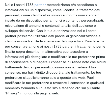
Noi e i nostri 1733
partner
memorizziamo e/o accediamo a
informazioni su un dispositivo, come i cookie, e trattiamo dati
personali, come identificatori univoci e informazioni standard
inviate da un dispositivo per annunci e contenuti personalizzati,
13
A cura di
misurazione di annunci e contenuti, analisi dell'audience e
LA REDAZIONE
sviluppo dei servizi.
Con la tua autorizzazione noi e i nostri
partner possiamo utilizzare dati precisi di geolocalizzazione e
identificazione tramite la scansione del dispositivo. Puoi fare clic
per consentire a noi e ai nostri 1733 partner il trattamento per le
Nella mattinata di sabato 16 gennaio il Presidente della
finalità sopra descritte. In alternativa puoi accedere a
Regione Puglia
Michele Emiliano
ha emanato e firmato la
informazioni più dettagliate e modificare le tue preferenze prima
nuova ordinanza relativa alla scuola, disponendo (come
di acconsentire o di negare il consenso.
Si rende noto che alcuni
aveva già anticipato) la didattica a distanza per gli studenti
trattamenti dei dati personali possono non richiedere il tuo
delle superiori e per elementari e medie la libera scelta alle
consenso, ma hai il diritto di opporti a tale trattamento. Le tue
famiglie di optare per quella in presenza o a casa. Il
preferenze si applicheranno solo a questo sito web. Puoi
provvedimento
ha validità fino a sabato 23 gennaio.
modificare le tue preferenze o revocare il consenso in qualsiasi
momento tornando su questo sito e facendo clic sul pulsante
"Privacy" in fondo alla pagina web.
«Le istituzioni scolastiche del primo ciclo di istruzione
garantiscono comunque il collegamento online in modalità
sincrona per tutti gli alunni le cui famiglie richiedano