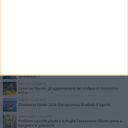
PIÙ LETTI QUESTA SETTIMANA
LUNEDÌ 3 AGOSTO
Miss Mamma Italiana: premiata anche una giovinazzese
VENERDÌ 7 AGOSTO
A Giovinazzo c'è il Concerto all'Alba
MARTEDÌ 4 AGOSTO
Liquidi oleosi sul litorale di Giovinazzo, rimossa macchia di
idrocarburi
GIOVEDÌ 6 AGOSTO
Lavori sul litorale, gli aggiornamenti del sindaco di Giovinazzo -
FOTO
SABATO 8 AGOSTO
Giovinazzo Estate 2026: il programma di sabato 8 agosto
MERCOLEDÌ 5 AGOSTO
Problemi raccolta plastica in Puglia: l'assessora Ciliento prova a
spegnere le polemiche