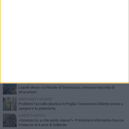
PIÙ LETTI QUESTA SETTIMANA
LUNEDÌ 3 AGOSTO
Miss Mamma Italiana: premiata anche una giovinazzese
MARTEDÌ 4 AGOSTO
Liquidi oleosi sul litorale di Giovinazzo, rimossa macchia di
idrocarburi
MERCOLEDÌ 5 AGOSTO
Problemi raccolta plastica in Puglia: l'assessora Ciliento prova a
spegnere le polemiche
LUNEDÌ 3 AGOSTO
«Giovinazzo, a che punto siamo?»: PrimaVera Alternativa traccia
il bilancio di 4 anni di Sollecito