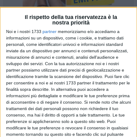
Il rispetto della tua riservatezza è la
nostra priorità
2
Noi e i nostri 1733
partner
memorizziamo e/o accediamo a
informazioni su un dispositivo, come i cookie, e trattiamo dati
personali, come identificatori univoci e informazioni standard
inviate da un dispositivo per annunci e contenuti personalizzati,
Un'Italia spaccata in due, anche dal punto di vista del profitto
misurazione di annunci e contenuti, analisi dell'audience e
scolastico: secondo il consueto report del Sole 24 Ore sulle
sviluppo dei servizi.
Con la tua autorizzazione noi e i nostri
prove INVALSI 2023-24, gli studenti del Nord hanno una
partner possiamo utilizzare dati precisi di geolocalizzazione e
conoscenza migliore in italiano e matematica rispetto ai
identificazione tramite la scansione del dispositivo. Puoi fare clic
coetanei del Sud. Le regioni del nord Italia hanno colmato o
per consentire a noi e ai nostri 1733 partner il trattamento per le
finalità sopra descritte. In alternativa puoi accedere a
quasi i danni provocati dal Covid: al contrario, in tutte le
informazioni più dettagliate e modificare le tue preferenze prima
province pugliesi resta un forte ritardo a livello di
di acconsentire o di negare il consenso.
Si rende noto che alcuni
preparazione.
trattamenti dei dati personali possono non richiedere il tuo
consenso, ma hai il diritto di opporti a tale trattamento. Le tue
Alla conclusione del primo o del secondo ciclo d'istruzione
preferenze si applicheranno solo a questo sito web. Puoi
uno studente su due del Meridione non arriva al livello di
modificare le tue preferenze o revocare il consenso in qualsiasi
competenze adeguato in italiano e matematica. Per
momento tornando su questo sito e facendo clic sul pulsante