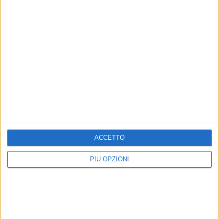
ACCETTO
PIÙ OPZIONI
Le opere di Annamaria Fiore
© Marzia Morva
2
/
4
8 AGOSTO 2026