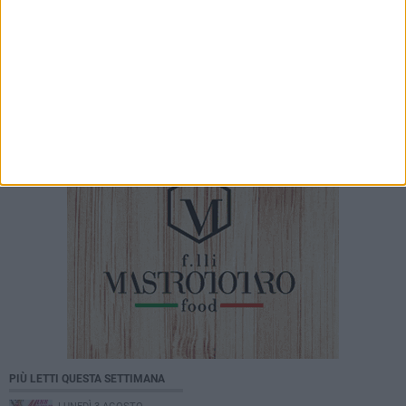
6 AGOSTO 2026
Vogatori Giovinazzo, sfuma il sogno Trofeo
dell'Adriatico e del Mar Ionio
PIÙ LETTI QUESTA SETTIMANA