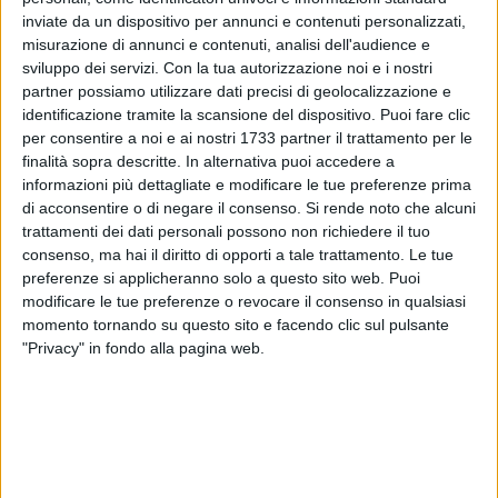
domenicano pieno di gente. Un atrio, una corte, cinque
inviate da un dispositivo per annunci e contenuti personalizzati,
luoghi del cuore aperti all'arte figurativa ed apprezzati dai
misurazione di annunci e contenuti, analisi dell'audience e
visitatori. Un'agorà che genera armonia. Del resto Pablo
sviluppo dei servizi.
Con la tua autorizzazione noi e i nostri
Picasso ha detto:
"L'arte scuote dall'anima la polvere
partner possiamo utilizzare dati precisi di geolocalizzazione e
accumulata nella vita di tutti i giorni".
L'apprezzamento per
identificazione tramite la scansione del dispositivo. Puoi fare clic
l'iniziativa da parte dei vertici della Città Metropolitana - ha
per consentire a noi e ai nostri 1733 partner il trattamento per le
finalità sopra descritte. In alternativa puoi accedere a
così proseguito - l'ho riscontrato in due momenti particolari
informazioni più dettagliate e modificare le tue preferenze prima
della rassegna. Sabato 6 agosto, la pioggia aveva svuotato
di acconsentire o di negare il consenso.
Si rende noto che alcuni
la centralissima Piazza Vittorio Emanuele II, mentre
"Arte in
trattamenti dei dati personali possono non richiedere il tuo
Corte"
pullulava di visitatori. Durante l'ultimo giorno di
consenso, ma hai il diritto di opporti a tale trattamento. Le tue
mostra, invece,
un turista francese
ha chiesto chi fosse il
preferenze si applicheranno solo a questo sito web. Puoi
responsabile dell'iniziativa, mi è venuto incontro e mi ha
modificare le tue preferenze o revocare il consenso in qualsiasi
stretto la mano. Un gesto semplice che ci ripaga tutti».
momento tornando su questo sito e facendo clic sul pulsante
"Privacy" in fondo alla pagina web.
La rassegna, patrocinata anche dal Comune di Giovinazzo, è
stata suddivisa in cinque differenti personali ed è stata
capace di riunire non solo artisti, ma anche critici d'arte,
poeti, appassionati e cultori di alcuni generi.