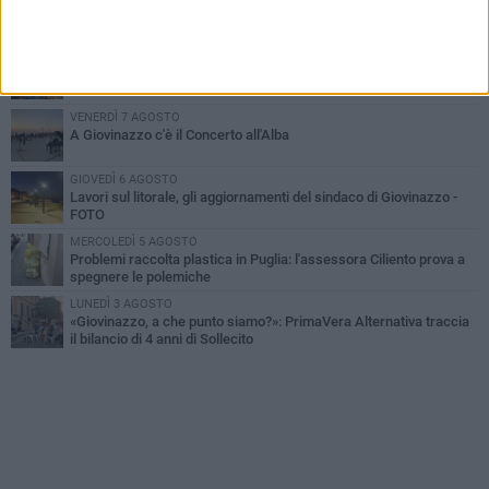
Miss Mamma Italiana: premiata anche una giovinazzese
MARTEDÌ 4 AGOSTO
Liquidi oleosi sul litorale di Giovinazzo, rimossa macchia di
idrocarburi
VENERDÌ 7 AGOSTO
A Giovinazzo c'è il Concerto all'Alba
GIOVEDÌ 6 AGOSTO
Lavori sul litorale, gli aggiornamenti del sindaco di Giovinazzo -
FOTO
MERCOLEDÌ 5 AGOSTO
Problemi raccolta plastica in Puglia: l'assessora Ciliento prova a
spegnere le polemiche
LUNEDÌ 3 AGOSTO
«Giovinazzo, a che punto siamo?»: PrimaVera Alternativa traccia
il bilancio di 4 anni di Sollecito