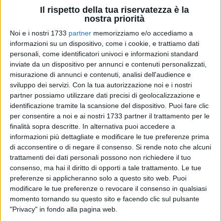
Il rispetto della tua riservatezza è la
nostra priorità
Noi e i nostri 1733
partner
memorizziamo e/o accediamo a
A cura di
informazioni su un dispositivo, come i cookie, e trattiamo dati
GIUSEPPE DALBIS
personali, come identificatori univoci e informazioni standard
inviate da un dispositivo per annunci e contenuti personalizzati,
misurazione di annunci e contenuti, analisi dell'audience e
sviluppo dei servizi.
Con la tua autorizzazione noi e i nostri
Grandi ospiti questa sera in Piazza Vittorio Emanuele per un
partner possiamo utilizzare dati precisi di geolocalizzazione e
evento che unisce danza, sport e spettacolo.
identificazione tramite la scansione del dispositivo. Puoi fare clic
per consentire a noi e ai nostri 1733 partner il trattamento per le
Alle ore 20.00 prenderà il via la IX edizione di "
Ballando con
finalità sopra descritte. In alternativa puoi accedere a
le Stelle Live
", organizzato come sempre dal
Cuban Club
informazioni più dettagliate e modificare le tue preferenze prima
Bari
con la direzione artistica di
Antonella Illuzzi
.
di acconsentire o di negare il consenso.
Si rende noto che alcuni
trattamenti dei dati personali possono non richiedere il tuo
consenso, ma hai il diritto di opporti a tale trattamento. Le tue
C'è già fermento per l'arrivo in città di
Stefano De Martino
,
preferenze si applicheranno solo a questo sito web. Puoi
ballerino professionista di "Amici" particolarmente
modificare le tue preferenze o revocare il consenso in qualsiasi
apprezzato dal pubblico femminile, protagonista da lungo
momento tornando su questo sito e facendo clic sul pulsante
tempo delle principali pagine di cronaca rosa e, notizia di
"Privacy" in fondo alla pagina web.
queste ore, conduttore di una trasmissione di Maria De