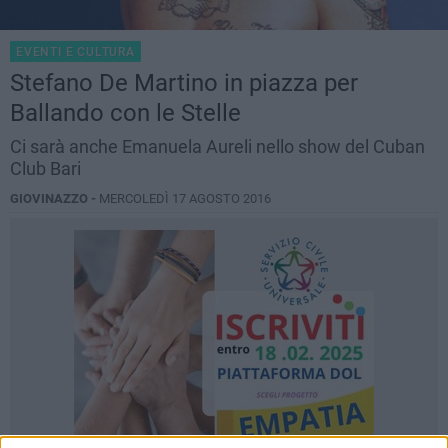
EVENTI E CULTURA
Stefano De Martino in piazza per
Ballando con le Stelle
Ci sarà anche Emanuela Aureli nello show del Cuban
Club Bari
GIOVINAZZO -
MERCOLEDÌ 17 AGOSTO 2016