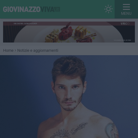
MENU
Home
Notizie e aggiornamenti