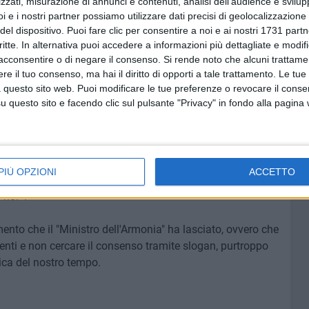
zzati, misurazione di annunci e contenuti, analisi dell'audience e svilupp
i e i nostri partner possiamo utilizzare dati precisi di geolocalizzazione 
del dispositivo. Puoi fare clic per consentire a noi e ai nostri 1731 partn
critte. In alternativa puoi accedere a informazioni più dettagliate e modif
 ricordato con aneddoti la sua capacità di convincere e di
acconsentire o di negare il consenso.
Si rende noto che alcuni trattamen
e «oggi non abbiamo più il luogo dell'analisi di ciò che
e il tuo consenso, ma hai il diritto di opporti a tale trattamento. Le tue
nel 1986 la fine della DC, definita una zattera tra i due
 questo sito web. Puoi modificare le tue preferenze o revocare il conse
a allora ancora deboli».
questo sito e facendo clic sul pulsante "Privacy" in fondo alla pagina
itato in Fratelli d'Italia
Domenico Damascelli
«si sente
itica di un uomo a cui il Sud e la Puglia devono tanto e
a destra democratica che preesisteva rispetto al
PIÙ OPZIONI
ACCETTO
uperato. Se oggi fosse ancora in vita, la destra
 noi».
gnamento che il "Ministro dell'Armonia" ha lasciato, ovvero che
enti e non cercare il consenso tramite slogan, purtroppo
tica del nostro tempo.