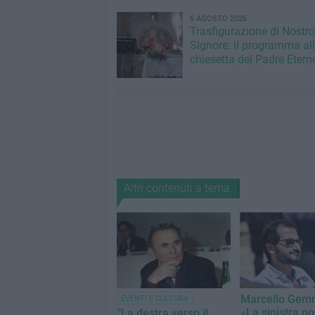
6 AGOSTO 2026
Trasfigurazione di Nostro
Signore: il programma al
chiesetta del Padre Etern
Altri contenuti a tema
Marcello Gem
EVENTI E CULTURA
«La sinistra po
"La destra verso il