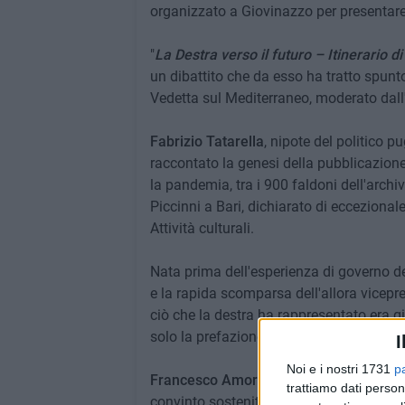
organizzato a Giovinazzo per presentare
"
La Destra verso il futuro – Itinerario d
un dibattito che da esso ha tratto spunto 
Vedetta sul Mediterraneo, moderato dall
Fabrizio Tatarella
, nipote del politico p
raccontato la genesi della pubblicazione
la pandemia, tra i 900 faldoni dell'archi
Piccinni a Bari, dichiarato di eccezionale
Attività culturali.
Nata prima dell'esperienza di governo de
e la rapida scomparsa dell'allora vicepre
ciò che la destra ha rappresentato era g
solo la prefazione di Giorgia Meloni, poi
I
Noi e i nostri 1731
p
Francesco Amoruso
, ex parlamentare di
trattiamo dati person
convinto sostenitore della scelta maggio