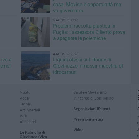
casa. Movida è opportunità ma
va governata»
5 AGOSTO 2026
Problemi raccolta plastica in
Puglia: l'assessora Ciliento prova
a spegnere le polemiche
4 AGOSTO 2026
azzo e
Liquidi oleosi sul litorale di
e nel
Giovinazzo, rimossa macchia di
idrocarburi
Nuoto
Salute e Movimento
Voga
In ricordo di Don Tonino
Tennis
Segnalazioni iReport
Arti Marziali
Vela
I
Previsioni meteo
Altri sport
R
G
Video
Le Rubriche di
a
GiovinazzoViva