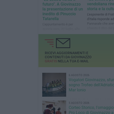
vendoliana rin
futuro". A Giovinazzo
storia e la cul
la presentazione di un
inedito di Pinuccio
L'esponente di Frate
Tatarella
d'Italia risponde a
Pannarale che ave
L'appuntamento è per
chiesto il ritiro del
questa sera, 20 luglio, alla
del Comune di Bari
Vedetta sul Mediterraneo
convegno su Giorg
Almirante
RICEVI AGGIORNAMENTI E
CONTENUTI DA GIOVINAZZO
GRATIS
NELLA TUA E-MAIL
6 AGOSTO 2026
Vogatori Giovinazzo, sfu
sogno Trofeo dell'Adriatic
Mar Ionio
5 AGOSTO 2026
Corteo Storico, l'omaggio
Pro Loco di Giovinazzo a