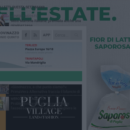
Ù LETTI QUESTA SETTIMANA
LUNEDÌ 3 AGOSTO
Miss Mamma Italiana: premiata anche una
giovinazzese
IOVINAZZO
MARTEDÌ 4 AGOSTO
APP
Liquidi oleosi sul litorale di Giovinazzo,
NIO QUINTO
rimossa macchia di idrocarburi
VENERDÌ 31 LUGLIO
Al via domani "Notti di Stelle 2026": tra il
mito di Mina, la comicità di Uccio De Santis
l ritmo del Salento
VENERDÌ 31 LUGLIO
"Officina Handmade", a Giovinazzo apre la
mostra dedicata all'arte del fatto a mano
LUNEDÌ 3 AGOSTO
«Giovinazzo, a che punto siamo?»:
PrimaVera Alternativa traccia il bilancio di
nni di Sollecito
MERCOLEDÌ 5 AGOSTO
Problemi raccolta plastica in Puglia:
l'assessora Ciliento prova a spegnere le
lemiche