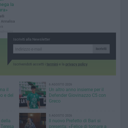
nega la
tura»
lli
d Annalisa
va
 patrocinio
 per un
Iscriviti alla Newsletter
io
Iscriviti
Iscrivendoti accetti i
termini
e la
privacy policy
6 AGOSTO 2026
ma il
Un altro anno insieme per il
o e del
Defender Giovinazzo C5 con
Greco
5 AGOSTO 2026
 della
Il nuovo Prefetto di Bari si
 Teresa
presenta: «Felice di tornare a