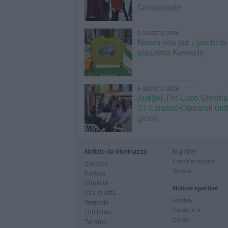
Camporeale
5 AGOSTO 2026
Nuova vita per i giochi di
piazzetta Kennedy
5 AGOSTO 2026
Auè(je), Pro Loco Giovin
CT Lorusso-Cipparoli unit
gioco
Notizie da Giovinazzo
Nightlife
Eventi e cultura
Cronaca
Scuola
Politica
Attualità
Notizie sportive
Vita di città
Hockey
Territorio
Calcio a 5
Enti locali
Calcio
Turismo