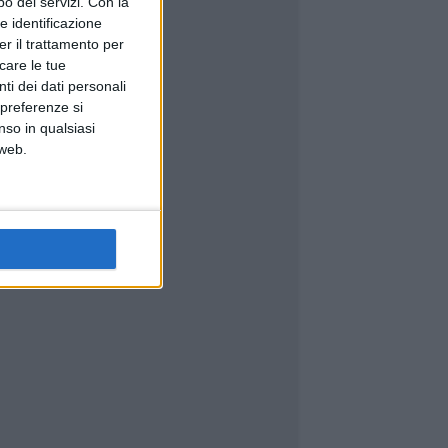
o dei servizi.
Con la
e identificazione
er il trattamento per
icare le tue
ti dei dati personali
 preferenze si
nso in qualsiasi
 web.