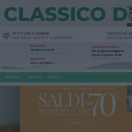
PI
30.5
°C
CIELO SERENO
NOTIZIE DA
G
31.5°
OGGI MIN
23°
MAX
A
GIOVINAZZO
DIRETTORE
ANTO
e i
IREPORT
METEO
VIDEO
4 a
po