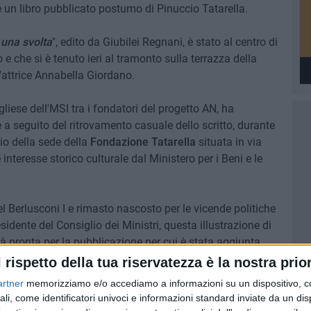
 un libro pubblicato postumo di Pinuccio Tatarella.
i una svolta
", edito da Giubilei Regnani, è stato al centro di
e che si è tenuto ieri al tramonto sulla terrazza della
'attrice Annabella Giordano.
ugliese dell'MSI tra i fondatori del progetto AN, ha
 a seguito del ritrovamento casuale dello scritto, durante
vio della sede della
Fondazione Tatarella
situata in via
 interesse storico culturale dal Ministero per i Beni e le
l Berlusconi I e rimasto nascosto per le vicende politiche
sidente del Consiglio dei Ministri, questa illustrazione di
ià pronta per la pubblicazione per cui è stata aggiunta
 diventata premier.
l rispetto della tua riservatezza è la nostra prior
artner
memorizziamo e/o accediamo a informazioni su un dispositivo, c
 AN, ha riconosciuto la visione strategica di Tatarella,
ali, come identificatori univoci e informazioni standard inviate da un di
ritaria «per scardinare quel sistema consociativo che