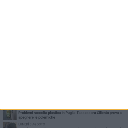
PIÙ LETTI QUESTA SETTIMANA
LUNEDÌ 3 AGOSTO
Miss Mamma Italiana: premiata anche una giovinazzese
MARTEDÌ 4 AGOSTO
Liquidi oleosi sul litorale di Giovinazzo, rimossa macchia di
idrocarburi
MERCOLEDÌ 5 AGOSTO
Problemi raccolta plastica in Puglia: l'assessora Ciliento prova a
spegnere le polemiche
LUNEDÌ 3 AGOSTO