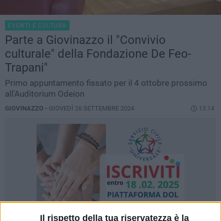
EVENTI E CULTURA
Parte a Giovinazzo il "Convivio
culturale" della Fondazione De Feo-
Trapani"
Primo appuntamento fissato per il 4 ottobre prossimo
all'Auditorium Odeion
GIOVINAZZO -
GIOVEDÌ 26 SETTEMBRE 2024
13.14
Il rispetto della tua riservatezza è la