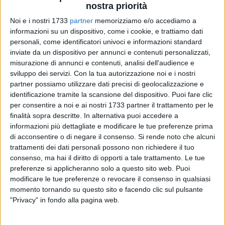
nostra priorità
Noi e i nostri 1733
partner
memorizziamo e/o accediamo a
informazioni su un dispositivo, come i cookie, e trattiamo dati
personali, come identificatori univoci e informazioni standard
15
A cura di
inviate da un dispositivo per annunci e contenuti personalizzati,
GIANLUCA BATTISTA
misurazione di annunci e contenuti, analisi dell'audience e
sviluppo dei servizi.
Con la tua autorizzazione noi e i nostri
partner possiamo utilizzare dati precisi di geolocalizzazione e
identificazione tramite la scansione del dispositivo. Puoi fare clic
Partirà il prossimo 4 ottobre il percorso multidisciplinare del
per consentire a noi e ai nostri 1733 partner il trattamento per le
"Convivio culturale",
organizzato dalla
Fondazione De Feo-
finalità sopra descritte. In alternativa puoi accedere a
Trapani
dal titolo
"Essere un umano - C'è ancora spazio per
informazioni più dettagliate e modificare le tue preferenze prima
un processo di evoluzione?".
Il primo appuntamento è
di acconsentire o di negare il consenso.
Si rende noto che alcuni
fissato per le ore 19.00 all'interno dell'Auditorium Odeion in
trattamenti dei dati personali possono non richiedere il tuo
consenso, ma hai il diritto di opporti a tale trattamento. Le tue
via delle Filatrici 32, a Giovinazzo. Il coordinamento
preferenze si applicheranno solo a questo sito web. Puoi
organizzativo è curato da Filippo D'Attolico, mentre il
modificare le tue preferenze o revocare il consenso in qualsiasi
comitato scientifico sarà presieduto dalla prof.ssa Tiziana
momento tornando su questo sito e facendo clic sul pulsante
Anna Piscitelli.
"Privacy" in fondo alla pagina web.
Si tratta di una nuova e completa offerta culturale della