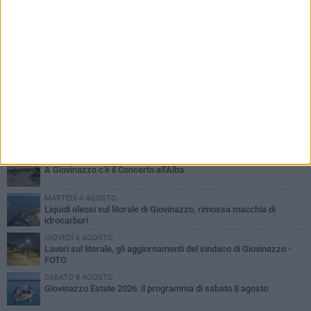
PIÙ LETTI QUESTA SETTIMANA
LUNEDÌ 3 AGOSTO
Miss Mamma Italiana: premiata anche una giovinazzese
VENERDÌ 7 AGOSTO
A Giovinazzo c'è il Concerto all'Alba
MARTEDÌ 4 AGOSTO
Liquidi oleosi sul litorale di Giovinazzo, rimossa macchia di
idrocarburi
GIOVEDÌ 6 AGOSTO
Lavori sul litorale, gli aggiornamenti del sindaco di Giovinazzo -
FOTO
SABATO 8 AGOSTO
Giovinazzo Estate 2026: il programma di sabato 8 agosto