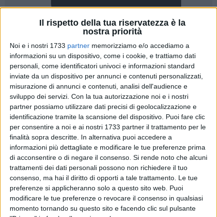
Il rispetto della tua riservatezza è la
nostra priorità
Noi e i nostri 1733
partner
memorizziamo e/o accediamo a
informazioni su un dispositivo, come i cookie, e trattiamo dati
personali, come identificatori univoci e informazioni standard
inviate da un dispositivo per annunci e contenuti personalizzati,
misurazione di annunci e contenuti, analisi dell'audience e
sviluppo dei servizi.
Con la tua autorizzazione noi e i nostri
Entra nel vivo l'estate giovinazzese con il debutto ufficiale
partner possiamo utilizzare dati precisi di geolocalizzazione e
del cartellone firmato dal
l'Associazione Touring Juvenatium
identificazione tramite la scansione del dispositivo. Puoi fare clic
ODV-ETS.
Prenderà infatti il via il
"TourinGame",
il primo dei
per consentire a noi e ai nostri 1733 partner il trattamento per le
cinque grandi eventi estivi promossi dall'Associazione,
finalità sopra descritte. In alternativa puoi accedere a
informazioni più dettagliate e modificare le tue preferenze prima
concepito come un vero e proprio preludio del celebre ed
di acconsentire o di negare il consenso.
Si rende noto che alcuni
attesissimo
Palio dei Rioni "Gamberemo"
in programma il
trattamenti dei dati personali possono non richiedere il tuo
prossimo 20 agosto.
consenso, ma hai il diritto di opporti a tale trattamento. Le tue
preferenze si applicheranno solo a questo sito web. Puoi
Il
"TourinGame"
si articola come una avvincente serie di
modificare le tue preferenze o revocare il consenso in qualsiasi
attività ludiche e sportive che vedranno come assoluti
momento tornando su questo sito e facendo clic sul pulsante