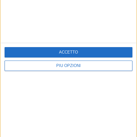
GIOVINAZZO - 14 NOVEMBRE 2017
Giovinazzo tra le "100 Mete d'Italia". Giovedì
Depalma al Senato
Precedente
1
2
...
115
116
117
118
119
ACCETTO
...
Successiva
PIÙ OPZIONI