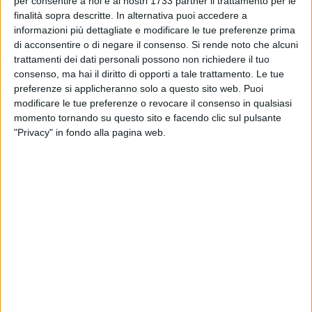
per consentire a noi e ai nostri 1733 partner il trattamento per le
GIOVINAZZO - 1 DICEMBRE 2017
1
Il Consiglio comunale approva tutti i punti
finalità sopra descritte. In alternativa puoi accedere a
all'ordine del giorno
informazioni più dettagliate e modificare le tue preferenze prima
di acconsentire o di negare il consenso.
Si rende noto che alcuni
trattamenti dei dati personali possono non richiedere il tuo
GIOVINAZZO - 30 NOVEMBRE 2017
consenso, ma hai il diritto di opporti a tale trattamento. Le tue
Isole ecologiche, il Comune ottiene un
preferenze si applicheranno solo a questo sito web. Puoi
finanziamento di 250.000 euro
modificare le tue preferenze o revocare il consenso in qualsiasi
momento tornando su questo sito e facendo clic sul pulsante
GIOVINAZZO - 30 NOVEMBRE 2017
"Privacy" in fondo alla pagina web.
Maltempo, la Protezione Civile: «Temporali e
grandine da giovedì»
GIOVINAZZO - 24 NOVEMBRE 2017
A Giovinazzo «TARI correttamente
determinata»
GIOVINAZZO - 24 NOVEMBRE 2017
"Città attive", tre giorni di dibattito tra
Giovinazzo, Matera e Bari