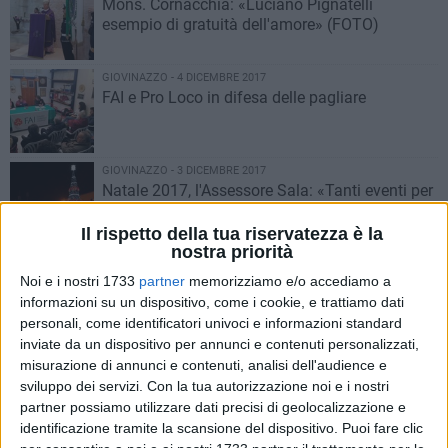
Mons. Cornacchia: «Luciano Pignatelli
esempio di gratuità dell'amore» (FOTO)
GIOVINAZZO - 4 DICEMBRE 2017
FAI e Pro Loco in difesa delle pagliare
GIOVINAZZO - 3 DICEMBRE 2017
Natale 2017, l'Assessore Sala: «Tanti eventi per
assaporare l'atmosfera»
Il rispetto della tua riservatezza è la
nostra priorità
GIOVINAZZO - 3 DICEMBRE 2017
Noi e i nostri 1733
partner
memorizziamo e/o accediamo a
Commemorazione trentennale per la morte di
Luciano Pignatelli
informazioni su un dispositivo, come i cookie, e trattiamo dati
personali, come identificatori univoci e informazioni standard
inviate da un dispositivo per annunci e contenuti personalizzati,
GIOVINAZZO - 2 DICEMBRE 2017
misurazione di annunci e contenuti, analisi dell'audience e
Wireless cittadino, al via il progetto
sviluppo dei servizi.
Con la tua autorizzazione noi e i nostri
partner possiamo utilizzare dati precisi di geolocalizzazione e
identificazione tramite la scansione del dispositivo. Puoi fare clic