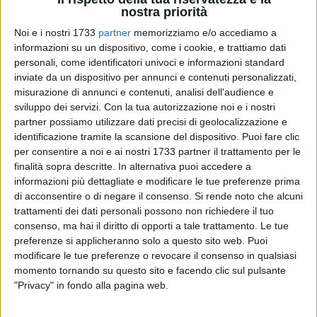
nostra priorità
Noi e i nostri 1733
partner
memorizziamo e/o accediamo a
informazioni su un dispositivo, come i cookie, e trattiamo dati
personali, come identificatori univoci e informazioni standard
inviate da un dispositivo per annunci e contenuti personalizzati,
misurazione di annunci e contenuti, analisi dell'audience e
Annunciata la cinquina dei romanzi finalisti dell'undicesima
sviluppo dei servizi.
Con la tua autorizzazione noi e i nostri
edizione del
"Premio Fondazione Megamark – Incontri di
partner possiamo utilizzare dati precisi di geolocalizzazione e
Dialoghi"
, il concorso letterario dedicato alle opere prime di
identificazione tramite la scansione del dispositivo. Puoi fare clic
per consentire a noi e ai nostri 1733 partner il trattamento per le
narrativa italiana, promosso dalla
Fondazione Megamark di
finalità sopra descritte. In alternativa puoi accedere a
Trani
in collaborazione con l'associazione culturale
La
informazioni più dettagliate e modificare le tue preferenze prima
Maria del porto
, (organizzatrice dei Dialoghi di Trani), e con
di acconsentire o di negare il consenso.
Si rende noto che alcuni
il patrocinio dell'
assessorato alla Cultura della Regione
trattamenti dei dati personali possono non richiedere il tuo
Puglia
, del
PACT
(Polo Arti Cultura Turismo) e della
Città di
consenso, ma hai il diritto di opporti a tale trattamento. Le tue
Trani
.
preferenze si applicheranno solo a questo sito web. Puoi
modificare le tue preferenze o revocare il consenso in qualsiasi
momento tornando su questo sito e facendo clic sul pulsante
I romanzi finalisti sono (in ordine alfabetico):
'Acqua sporca'
"Privacy" in fondo alla pagina web.
(Einaudi) di Nadeesha Uyangoda (vincitrice del Premio
Campiello Opera Prima 2026 e già segnalata nella dozzina