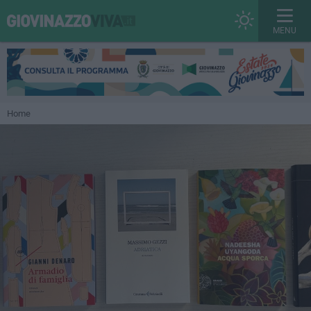
MENU
Home