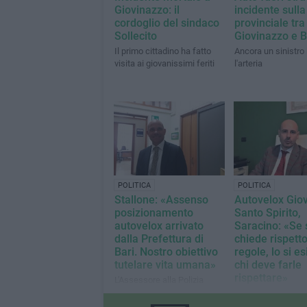
Giovinazzo: il
incidente sulla
cordoglio del sindaco
provinciale tra
Sollecito
Giovinazzo e B
Il primo cittadino ha fatto
Ancora un sinistro
visita ai giovanissimi feriti
l'arteria
POLITICA
POLITICA
Stallone: «Assenso
Autovelox Gio
posizionamento
Santo Spirito,
autovelox arrivato
Saracino: «Se 
dalla Prefettura di
chiede rispett
Bari. Nostro obiettivo
regole, lo si e
tutelare vita umana»
chi deve farle
rispettare»
L'Assessore alla Polizia
Locale controreplica al
Terzo capitolo dell
Consigliere del Partito
schermaglia dialett