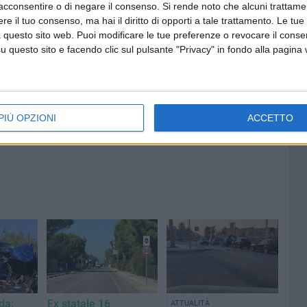
acconsentire o di negare il consenso.
Si rende noto che alcuni trattamen
e il tuo consenso, ma hai il diritto di opporti a tale trattamento. Le tue
5 AGOSTO 2026
 questo sito web. Puoi modificare le tue preferenze o revocare il conse
Corteo Storico, l'omaggio della
questo sito e facendo clic sul pulsante "Privacy" in fondo alla pagina
la
Pro Loco di Giovinazzo a Teresa
o
Camporeale
PIÙ OPZIONI
ACCETTO
da:
Ex statale 16
ATTUALITÀ