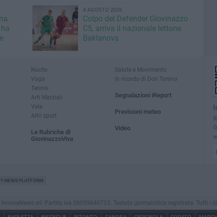
4 AGOSTO 2026
una
Colpo del Defender Giovinazzo
 ha
C5, arriva il nazionale lettone
e
Baklanovs
Nuoto
Salute e Movimento
Voga
In ricordo di Don Tonino
Tennis
Segnalazioni iReport
Arti Marziali
Vela
I
Previsioni meteo
Altri sport
R
G
Video
Le Rubriche di
a
GiovinazzoViva
TY NEWS PLATFORM
novaNews srl. Partita iva 08059640725. Testata giornalistica registrata. Tutti i dirit