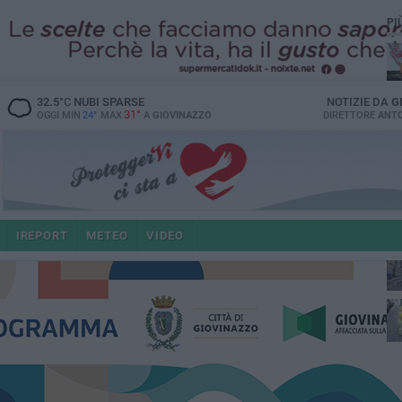
PI
32.5
°C
NUBI SPARSE
NOTIZIE DA
G
31°
OGGI MIN
24°
MAX
A
GIOVINAZZO
DIRETTORE
ANTO
e i
IREPORT
METEO
VIDEO
4 a
po