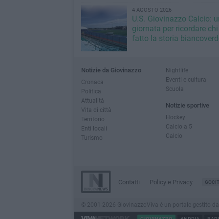
4 AGOSTO 2026
U.S. Giovinazzo Calcio: 
giornata per ricordare chi
fatto la storia biancoverd
Notizie da Giovinazzo
Nightlife
Eventi e cultura
Cronaca
Scuola
Politica
Attualità
Notizie sportive
Vita di città
Hockey
Territorio
Calcio a 5
Enti locali
Calcio
Turismo
Contatti
Policy e Privacy
GOCI
© 2001-2026 GiovinazzoViva è un portale gestito da In