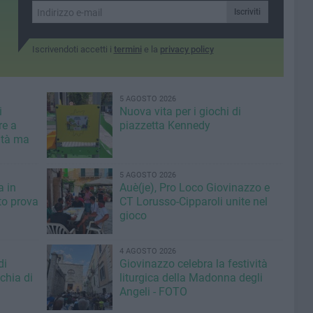
amministrative
Assessore
Iscriviti
, Salvatore
Iscrivendoti accetti i
termini
e la
privacy policy
5 AGOSTO 2026
i
Nuova vita per i giochi di
re a
piazzetta Kennedy
ità ma
5 AGOSTO 2026
a in
Auè(je), Pro Loco Giovinazzo e
to prova
CT Lorusso-Cipparoli unite nel
gioco
4 AGOSTO 2026
di
Giovinazzo celebra la festività
chia di
liturgica della Madonna degli
Angeli - FOTO