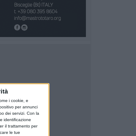
ità
ome i cookie, e
spositivo per annunci
o dei servizi.
Con la
e identificazione
er il trattamento per
icare le tue