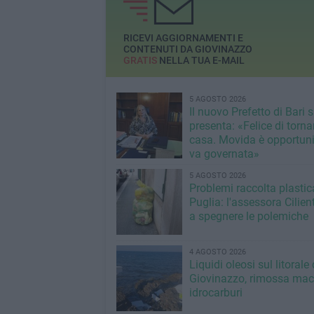
Democratico
Consigliere PD e 
alla Polizia Locale
Stallone
RICEVI AGGIORNAMENTI E
CONTENUTI DA GIOVINAZZO
GRATIS
NELLA TUA E-MAIL
5 AGOSTO 2026
Il nuovo Prefetto di Bari s
presenta: «Felice di torna
casa. Movida è opportun
va governata»
5 AGOSTO 2026
Problemi raccolta plastic
Puglia: l'assessora Cilien
a spegnere le polemiche
4 AGOSTO 2026
Liquidi oleosi sul litorale 
Giovinazzo, rimossa mac
idrocarburi