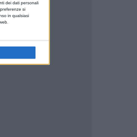
ti dei dati personali
 preferenze si
nso in qualsiasi
 web.