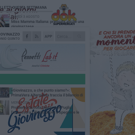
Ù LETTI QUESTA SETTIMANA
LUNEDÌ 3 AGOSTO
Miss Mamma Italiana: premiata anche una
giovinazzese
IOVINAZZO
MARTEDÌ 4 AGOSTO
APP
Liquidi oleosi sul litorale di Giovinazzo,
NIO QUINTO
rimossa macchia di idrocarburi
VENERDÌ 31 LUGLIO
Al via domani "Notti di Stelle 2026": tra il
mito di Mina, la comicità di Uccio De Santis
l ritmo del Salento
VENERDÌ 31 LUGLIO
"Officina Handmade", a Giovinazzo apre la
mostra dedicata all'arte del fatto a mano
LUNEDÌ 3 AGOSTO
«Giovinazzo, a che punto siamo?»:
PrimaVera Alternativa traccia il bilancio di
nni di Sollecito
MERCOLEDÌ 5 AGOSTO
Problemi raccolta plastica in Puglia:
l'assessora Ciliento prova a spegnere le
lemiche