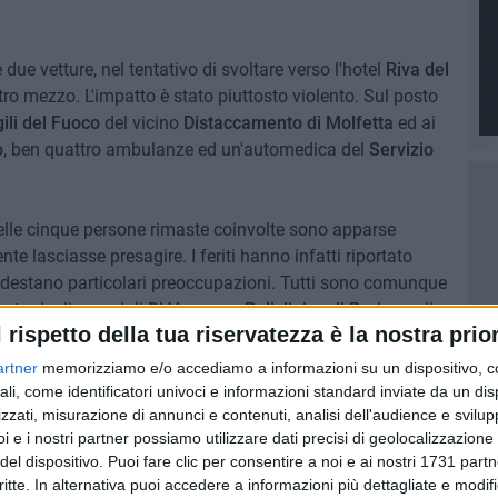
due vetture, nel tentativo di svoltare verso l'hotel
Riva del
tro mezzo. L'impatto è stato piuttosto violento. Sul posto
gili del Fuoco
del vicino
Distaccamento di Molfetta
ed ai
o
, ben quattro ambulanze ed un'automedica del
Servizio
i delle cinque persone rimaste coinvolte sono apparse
nte lasciasse presagire. I feriti hanno infatti riportato
n destano particolari preoccupazioni. Tutti sono comunque
vento degli ospedali
Di Venere e Policlinico di Bari
per gli
l rispetto della tua riservatezza è la nostra prior
artner
memorizziamo e/o accediamo a informazioni su un dispositivo, c
egistrati notevoli rallentamenti alla viabilità, regolata dai
ali, come identificatori univoci e informazioni standard inviate da un di
upando dei rilievi e della esatta ricostruzione della
zzati, misurazione di annunci e contenuti, analisi dell'audience e svilupp
i e i nostri partner possiamo utilizzare dati precisi di geolocalizzazione 
del dispositivo. Puoi fare clic per consentire a noi e ai nostri 1731 partn
critte. In alternativa puoi accedere a informazioni più dettagliate e modif
TALE 16 ADRIATICA