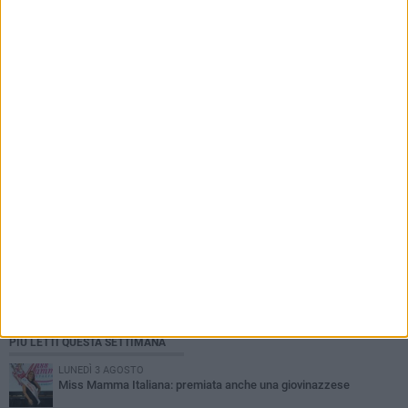
6 AGOSTO 2026
Vogatori Giovinazzo, sfuma il sogno Trofeo
dell'Adriatico e del Mar Ionio
PIÙ LETTI QUESTA SETTIMANA
LUNEDÌ 3 AGOSTO
Miss Mamma Italiana: premiata anche una giovinazzese