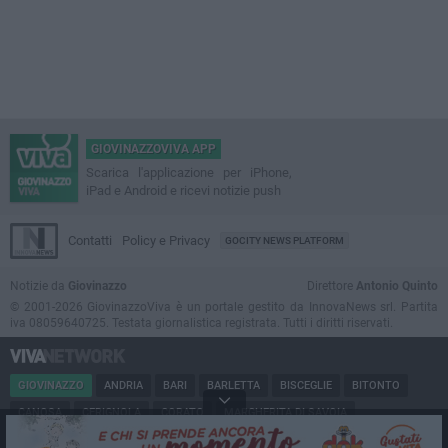
GIOVINAZZOVIVA APP
Scarica l'applicazione per iPhone,
iPad e Android e ricevi notizie push
Contatti
Policy e Privacy
GOCITY NEWS PLATFORM
Notizie da
Giovinazzo
Direttore
Antonio Quinto
© 2001-2026 GiovinazzoViva è un portale gestito da InnovaNews srl. Partita
iva 08059640725. Testata giornalistica registrata. Tutti i diritti riservati.
GIOVINAZZO
ANDRIA
BARI
BARLETTA
BISCEGLIE
BITONTO
CANOSA
CERIGNOLA
CORATO
MARGHERITA DI SAVOIA
MINERVINO
MODUGNO
MOLFETTA
PUGLIA
RUVO