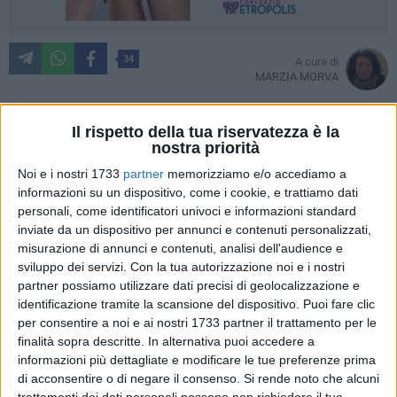
34
A cura di
MARZIA MORVA
Il rispetto della tua riservatezza è la
nostra priorità
La città di Giovinazzo si sta preparando a festeggiare, nel
rispetto dell'antica tradizione,
Sant'Antonio Abate
che ricorre,
Noi e i nostri 1733
partner
memorizziamo e/o accediamo a
da calendario liturgico, il 17 gennaio.
informazioni su un dispositivo, come i cookie, e trattiamo dati
personali, come identificatori univoci e informazioni standard
inviate da un dispositivo per annunci e contenuti personalizzati,
Attorno alla figura del Santo si muove una tradizionale festa
misurazione di annunci e contenuti, analisi dell'audience e
popolare in cui il fuoco, il falò è l'elemento principale perché
sviluppo dei servizi.
Con la tua autorizzazione noi e i nostri
l'abate Antonio è il protettore del fuoco e la giornata di
partner possiamo utilizzare dati precisi di geolocalizzazione e
festeggiamenti si terrà domenica 21 gennaio. Accanto alla
identificazione tramite la scansione del dispositivo. Puoi fare clic
festa dei falò, accesi in onore di Sant'Antonio Abate, si deve
per consentire a noi e ai nostri 1733 partner il trattamento per le
innanzitutto considerare la festività liturgica che la chiesa
finalità sopra descritte. In alternativa puoi accedere a
informazioni più dettagliate e modificare le tue preferenze prima
cattolica festeggerà
il 17 gennaio
, ricorrenza, questa, molto
di acconsentire o di negare il consenso.
Si rende noto che alcuni
sentita dalla comunità cittadina.