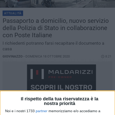
ATTUALITÀ
Passaporto a domicilio, nuovo servizio
della Polizia di Stato in collaborazione
con Poste Italiane
I richiedenti potranno farsi recapitare il documento a
casa
GIOVINAZZO -
DOMENICA 18 OTTOBRE 2020
8.21
Il rispetto della tua riservatezza è la
nostra priorità
Noi e i nostri 1733
partner
memorizziamo e/o accediamo a