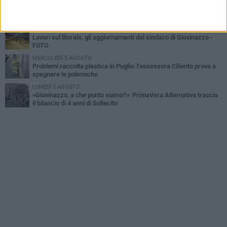
VENERDÌ 7 AGOSTO
A Giovinazzo c'è il Concerto all'Alba
GIOVEDÌ 6 AGOSTO
Lavori sul litorale, gli aggiornamenti del sindaco di Giovinazzo -
FOTO
MERCOLEDÌ 5 AGOSTO
Problemi raccolta plastica in Puglia: l'assessora Ciliento prova a
spegnere le polemiche
LUNEDÌ 3 AGOSTO
«Giovinazzo, a che punto siamo?»: PrimaVera Alternativa traccia
il bilancio di 4 anni di Sollecito