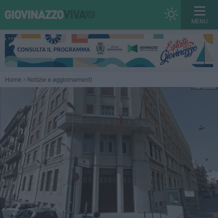
MENU
Home
Notizie e aggiornamenti