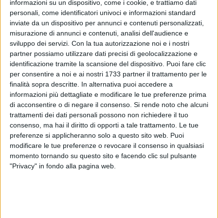
informazioni su un dispositivo, come i cookie, e trattiamo dati
personali, come identificatori univoci e informazioni standard
inviate da un dispositivo per annunci e contenuti personalizzati,
misurazione di annunci e contenuti, analisi dell'audience e
sviluppo dei servizi.
Con la tua autorizzazione noi e i nostri
36
partner possiamo utilizzare dati precisi di geolocalizzazione e
identificazione tramite la scansione del dispositivo. Puoi fare clic
per consentire a noi e ai nostri 1733 partner il trattamento per le
Novità per chi viaggia.
finalità sopra descritte. In alternativa puoi accedere a
informazioni più dettagliate e modificare le tue preferenze prima
di acconsentire o di negare il consenso.
Si rende noto che alcuni
È stato attivato il servizio "Passaporto a domicilio" della
trattamenti dei dati personali possono non richiedere il tuo
Polizia di Stato, che permetterà ai cittadini richiedenti,
consenso, ma hai il diritto di opporti a tale trattamento. Le tue
spuntando semplicemente l'apposita casella in fase di
preferenze si applicheranno solo a questo sito web. Puoi
richiesta del passaporto su Agenda on line
(link)
, di farsi
modificare le tue preferenze o revocare il consenso in qualsiasi
recapitare il documento emesso dalla Questura di Bari
momento tornando su questo sito e facendo clic sul pulsante
presso il proprio domicilio.
"Privacy" in fondo alla pagina web.
"Passaporto a domicilio" è frutto di una convenzione tra
Dipartimento di Polizia di Stato e Poste italiane. Il costo del
servizio è pari a 9.05 euro che andranno pagati in