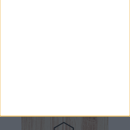
5 AGOSTO 2026
Nuova vita per i giochi di piazzetta Kennedy
5 AGOSTO 2026
Problemi raccolta plastica in Puglia:
l'assessora Ciliento prova a spegnere le
polemiche
5 AGOSTO 2026
Auè(je), Pro Loco Giovinazzo e CT Lorusso-
Cipparoli unite nel gioco
4 AGOSTO 2026
Liquidi oleosi sul litorale di Giovinazzo,
rimossa macchia di idrocarburi