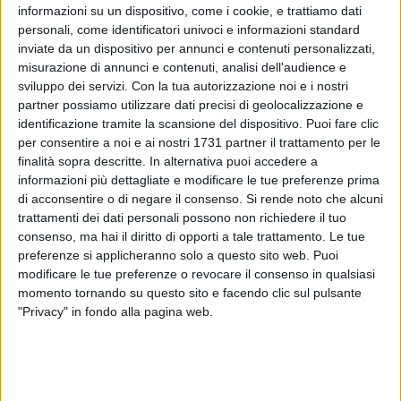
informazioni su un dispositivo, come i cookie, e trattiamo dati
portata a tutti, che non resta fruibile da pochi, diventa
personali, come identificatori univoci e informazioni standard
materia di confronto, di riflessione con lo sguardo nostalgico
inviate da un dispositivo per annunci e contenuti personalizzati,
verso un passato che non ritorna ma sa essere volano per
misurazione di annunci e contenuti, analisi dell'audience e
immaginare un futuro migliore.
sviluppo dei servizi.
Con la tua autorizzazione noi e i nostri
Nessuna resa, dunque, da parte di chi crede e pensa che la
partner possiamo utilizzare dati precisi di geolocalizzazione e
forza dei versi possa smuovere coscienze, divenire impegno
identificazione tramite la scansione del dispositivo. Puoi fare clic
concreto, fotografando l'oggi per guardare con rinnovata
per consentire a noi e ai nostri 1731 partner il trattamento per le
finalità sopra descritte. In alternativa puoi accedere a
fiducia al domani.
informazioni più dettagliate e modificare le tue preferenze prima
Stasera si replica, con un nuovo programma, nuove
di acconsentire o di negare il consenso.
Si rende noto che alcuni
associazioni protagoniste, questa volta a Palazzo Vescovile
trattamenti dei dati personali possono non richiedere il tuo
ed in piazza Meschino, dove declameranno i loro versi anche
consenso, ma hai il diritto di opporti a tale trattamento. Le tue
tanti studenti molfettesi e giovinazzesi. Da loro, dal respiro
preferenze si applicheranno solo a questo sito web. Puoi
lungo dei giovanissimi, intende ripartire per le prossime
modificare le tue preferenze o revocare il consenso in qualsiasi
edizioni l'organizzazione della meravigliosa "Notte Bianca
momento tornando su questo sito e facendo clic sul pulsante
"Privacy" in fondo alla pagina web.
della Poesia".
Di seguito il programma del 5 luglio, per non perdervi
davvero nulla.