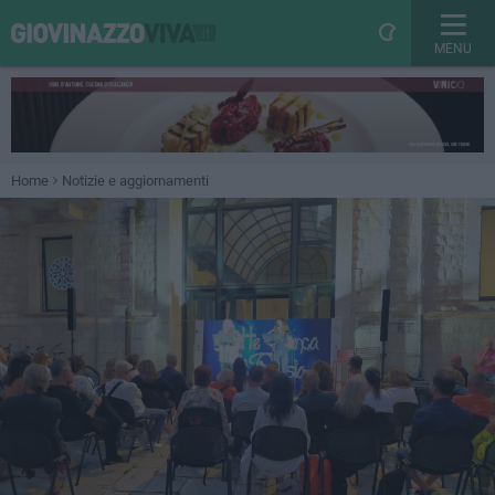
MENU
Home
Notizie e aggiornamenti