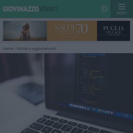
MENU
Home
Notizie e aggiornamenti