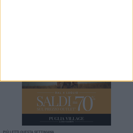
Auè(je), Pro Loco Giovinazzo e CT Lorusso-
Cipparoli unite nel gioco
4 AGOSTO 2026
Liquidi oleosi sul litorale di Giovinazzo,
rimossa macchia di idrocarburi
PIÙ LETTI QUESTA SETTIMANA