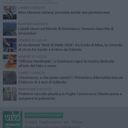
LUNEDÌ 3 AGOSTO
Miss Mamma Italiana: premiata anche una giovinazzese
MARTEDÌ 4 AGOSTO
Liquidi oleosi sul litorale di Giovinazzo, rimossa macchia di
idrocarburi
VENERDÌ 31 LUGLIO
Al via domani "Notti di Stelle 2026": tra il mito di Mina, la comicità
di Uccio De Santis e il ritmo del Salento
VENERDÌ 31 LUGLIO
"Officina Handmade", a Giovinazzo apre la mostra dedicata
all'arte del fatto a mano
LUNEDÌ 3 AGOSTO
«Giovinazzo, a che punto siamo?»: PrimaVera Alternativa traccia
il bilancio di 4 anni di Sollecito
MERCOLEDÌ 5 AGOSTO
Problemi raccolta plastica in Puglia: l'assessora Ciliento prova a
spegnere le polemiche
GIOVINAZZOVIVA APP
Scarica l'applicazione per iPhone,
iPad e Android e ricevi notizie push