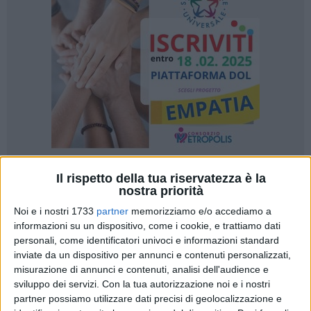
Il rispetto della tua riservatezza è la
16
A cura di
nostra priorità
NICOLA MICCIONE
Noi e i nostri 1733
partner
memorizziamo e/o accediamo a
informazioni su un dispositivo, come i cookie, e trattiamo dati
personali, come identificatori univoci e informazioni standard
Botte alla moglie fino a mandarla al punto di primo
inviate da un dispositivo per annunci e contenuti personalizzati,
intervento. Per questo un
47enne
di San Paolo di Civitate,
misurazione di annunci e contenuti, analisi dell'audience e
ma residente a Giovinazzo, è stato condannato a
4 anni
per
sviluppo dei servizi.
Con la tua autorizzazione noi e i nostri
partner possiamo utilizzare dati precisi di geolocalizzazione e
maltrattamenti in famiglia e per lesioni personali. La