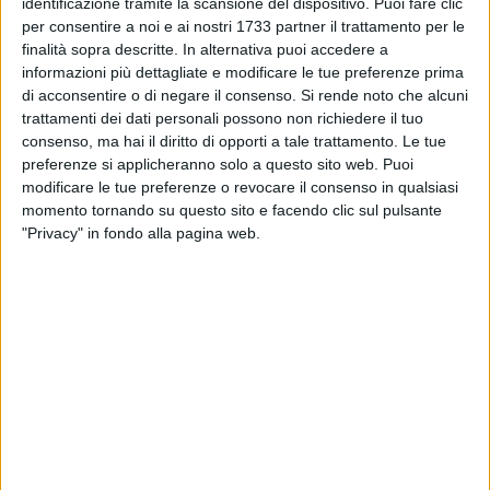
identificazione tramite la scansione del dispositivo. Puoi fare clic
sentenza è stata emessa il 9 aprile dal giudice monocratico
per consentire a noi e ai nostri 1733 partner il trattamento per le
del
Tribunale di Bari, Luna Calzolaro
.
finalità sopra descritte. In alternativa puoi accedere a
informazioni più dettagliate e modificare le tue preferenze prima
L'uomo è in carcere a Bari da sei mesi, quando dopo
di acconsentire o di negare il consenso.
Si rende noto che alcuni
l'introduzione del
Codice Rosso rafforzato
, fu arrestato in
trattamenti dei dati personali possono non richiedere il tuo
flagranza dai
Carabinieri
in quello che, secondo la denuncia
consenso, ma hai il diritto di opporti a tale trattamento. Le tue
preferenze si applicheranno solo a questo sito web. Puoi
della donna, sarebbe stato solo l'ultimo caso di violenze tra
modificare le tue preferenze o revocare il consenso in qualsiasi
le mura domestiche. Sono numerosi, infatti, gli episodi che
momento tornando su questo sito e facendo clic sul pulsante
risalgono ad un lasso temporale lungo otto anni, dal
2016
,
"Privacy" in fondo alla pagina web.
finiti al vaglio del giudice, da cui è emerso un quadro a tinte
fosche di soprusi e di brutalità in un'abitazione alla periferia
di Giovinazzo.
Più volte, infatti, secondo la denuncia raccolta dai militari
della
Stazione
, coordinati dal pubblico ministero della
Procura della Repubblica
barese,
Lorenza Perna Lorusso
,
l'uomo avrebbe manifestato degli atteggiamenti minacciosi
e violenti, sfociati in aggressioni fisiche. Episodio simile
accaduto l'
11 ottobre 2023
, quando la 47enne, (seguita dal