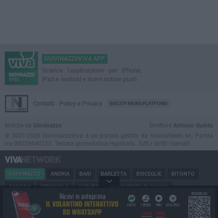
GIOVINAZZOVIVA APP
Scarica l'applicazione per iPhone,
iPad e Android e ricevi notizie push
Contatti
Policy e Privacy
GOCITY NEWS PLATFORM
Notizie da
Giovinazzo
Direttore
Antonio Quinto
© 2001-2026 GiovinazzoViva è un portale gestito da InnovaNews srl. Partita
iva 08059640725. Testata giornalistica registrata. Tutti i diritti riservati.
GIOVINAZZO
ANDRIA
BARI
BARLETTA
BISCEGLIE
BITONTO
CANOSA
CERIGNOLA
CORATO
MARGHERITA DI SAVOIA
MINERVINO
MODUGNO
MOLFETTA
PUGLIA
RUVO
SAN FERDINANDO
SPINAZZOLA
TERLIZZI
TRANI
TRINITAPOLI