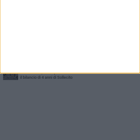
Liquidi oleosi sul litorale di Giovinazzo, rimossa macchia di
idrocarburi
VENERDÌ 7 AGOSTO
A Giovinazzo c'è il Concerto all'Alba
GIOVEDÌ 6 AGOSTO
Lavori sul litorale, gli aggiornamenti del sindaco di Giovinazzo -
FOTO
MERCOLEDÌ 5 AGOSTO
Problemi raccolta plastica in Puglia: l'assessora Ciliento prova a
spegnere le polemiche
LUNEDÌ 3 AGOSTO
«Giovinazzo, a che punto siamo?»: PrimaVera Alternativa traccia
il bilancio di 4 anni di Sollecito