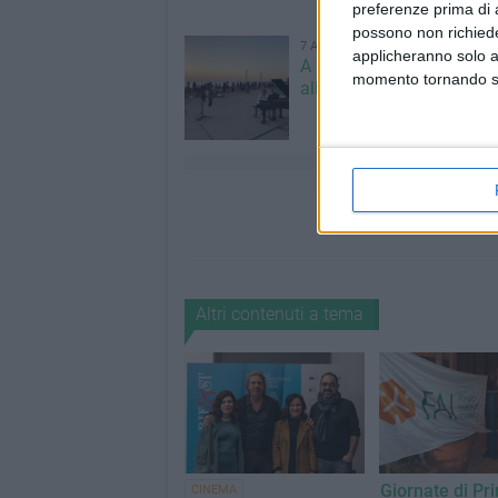
preferenze prima di 
possono non richieder
7 AGOSTO 2026
applicheranno solo a
A Giovinazzo c'è il Conce
momento tornando su 
all'Alba
Altri contenuti a tema
Giornate di Pr
CINEMA