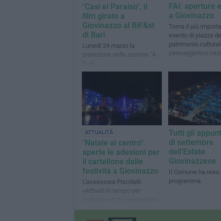
FAI: aperture e
"Casi el Paraíso", il
a Giovinazzo
film girato a
Giovinazzo al BiF&st
Torna il più import
di Bari
evento di piazza de
patrimonio cultural
Lunedì 24 marzo la
paesaggistico naz
proiezione nella sezione "A
Sud"
Tutti gli appu
ATTUALITÀ
di settembre
"Natale al centro":
dell'Estate
aperte le adesioni per
Giovinazzese
il cartellone delle
festività a Giovinazzo
Il Comune ha reso n
programma
L'assessora Piscitelli:
«Attivati in tempo per
realizzare ricco programma
che coinvolga associazioni,
terzo settore e commercio»