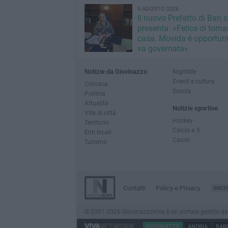
5 AGOSTO 2026
Il nuovo Prefetto di Bari s
presenta: «Felice di torna
casa. Movida è opportun
va governata»
Notizie da Giovinazzo
Nightlife
Eventi e cultura
Cronaca
Scuola
Politica
Attualità
Notizie sportive
Vita di città
Hockey
Territorio
Calcio a 5
Enti locali
Calcio
Turismo
Contatti
Policy e Privacy
GOCI
© 2001-2026 GiovinazzoViva è un portale gestito da In
GIOVINAZZO
ANDRIA
BARI