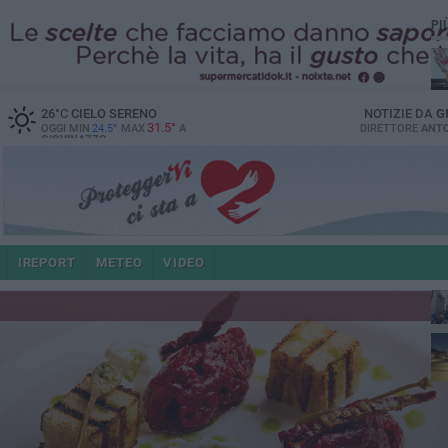
PI
26
°C
CIELO SERENO
NOTIZIE DA
G
31.5°
OGGI MIN
24.5°
MAX
A
DIRETTORE
ANTO
GIOVINAZZO
po
IREPORT
METEO
VIDEO
4 a