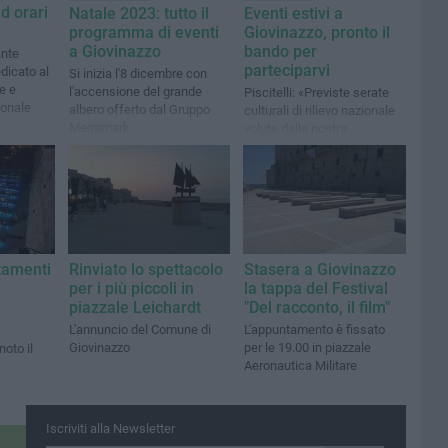
d orari
Natale 2023: tutto il
Eventi estivi a
programma di eventi
Giovinazzo, pronto il
a Giovinazzo
bando per
ante
parteciparvi
dicato al
Si inizia l'8 dicembre con
e e
l'accensione del grande
Piscitelli: «Previste serate
ionale
albero offerto dal Gruppo
culturali di rilievo nazionale
Megamark
volute dalla nostra
amministrazione»
ntamenti
Rinviato lo spettacolo
Stasera a Giovinazzo
per i più piccoli in
la tappa del Festival
piazzale Leichardt
"Del racconto, il film"
L'annuncio del Comune di
L'appuntamento è fissato
Giovinazzo
per le 19.00 in piazzale
oto il
Aeronautica Militare
Iscriviti alla Newsletter