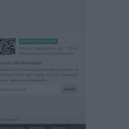
GIOVINAZZOVIVA APP
Scarica l'applicazione per iPhone,
iPad e Android e ricevi notizie push
scriviti alla Newsletter
egistrati per ricevere aggiornamenti e contenuti da
iovinazzo nella tua casella di posta
Iscrivendoti
ccetti i
termini
e la
privacy policy
Iscriviti
ti riservati.
RITA DI SAVOIA
MINERVINO
MODUGNO