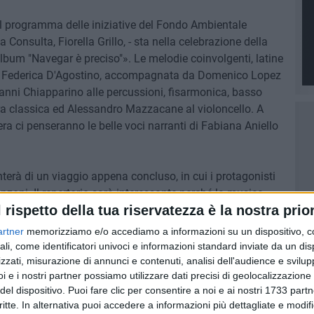
il programma delle iniziative del Fondo Ambientale
a Consulta, Fiorella Grillo, - sta nella celebrazione della
'album "Navegar è preciso"». Le melodie coinvolgenti, latine
 di Federica D'Agostino, accompagnata da Domenico Lopez
vanni Chiapparino alle percussioni, fisarmonica, basso
arra classica ed Alessandro Mazzacane al violoncello. A
ra ci penseranno le belle voci narranti di Fabiana Aniello
terà di un viaggio appena concluso, in cui i protagonisti
nzoni. Il repertorio sarà interessante perché la musica
l rispetto della tua riservatezza è la nostra prior
 contaminazioni della world music. Lo spettacolo,
rnazionali, riprende un pensiero del poeta e scrittore,
artner
memorizziamo e/o accediamo a informazioni su un dispositivo, c
, vivere non è necessario». Un pensiero che il grande
ali, come identificatori univoci e informazioni standard inviate da un di
 Veloso, ha fatto suo nel brano che ha dato il nome al
zzati, misurazione di annunci e contenuti, analisi dell'audience e svilupp
i e i nostri partner possiamo utilizzare dati precisi di geolocalizzazione 
rgonautas".
del dispositivo. Puoi fare clic per consentire a noi e ai nostri 1733 partn
critte. In alternativa puoi accedere a informazioni più dettagliate e modif
A FAI
OS ARGONAUTAS