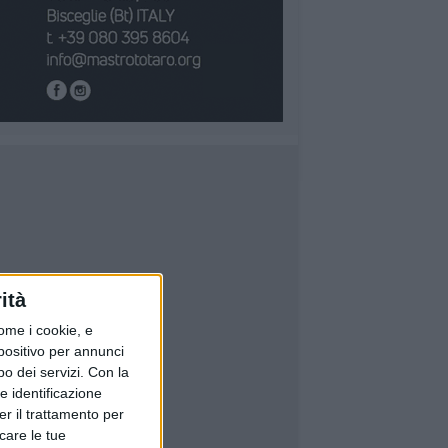
ità
ome i cookie, e
spositivo per annunci
o dei servizi.
Con la
e identificazione
er il trattamento per
icare le tue