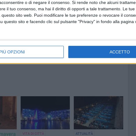
acconsentire o di negare il consenso.
Si rende noto che alcuni trattamen
e il tuo consenso, ma hai il diritto di opporti a tale trattamento. Le tue
7 AGOSTO 2026
 questo sito web. Puoi modificare le tue preferenze o revocare il conse
rto
Grande partecipazione nell'agro
questo sito e facendo clic sul pulsante "Privacy" in fondo alla pagina
di Giovinazzo per la festa della
Trasfigurazione di Nostro
Signore
PIÙ OPZIONI
ACCETTO
imavera
VITA DI CITTÀ
ATTUALITÀ