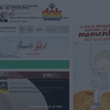
Ù LETTI QUESTA SETTIMANA
LUNEDÌ 3 AGOSTO
Miss Mamma Italiana: premiata anche una
giovinazzese
IOVINAZZO
MARTEDÌ 4 AGOSTO
APP
Liquidi oleosi sul litorale di Giovinazzo,
NIO QUINTO
rimossa macchia di idrocarburi
MERCOLEDÌ 5 AGOSTO
Problemi raccolta plastica in Puglia:
l'assessora Ciliento prova a spegnere le
lemiche
LUNEDÌ 3 AGOSTO
«Giovinazzo, a che punto siamo?»:
PrimaVera Alternativa traccia il bilancio di
nni di Sollecito
MARTEDÌ 4 AGOSTO
Giovinazzo celebra la festività liturgica
della Madonna degli Angeli - FOTO
GIOVEDÌ 6 AGOSTO
Lavori sul litorale, gli aggiornamenti del
sindaco di Giovinazzo - FOTO