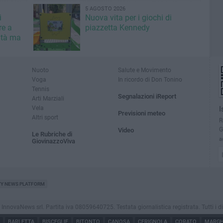
5 AGOSTO 2026
i
Nuova vita per i giochi di
re a
piazzetta Kennedy
ità ma
Nuoto
Salute e Movimento
Voga
In ricordo di Don Tonino
Tennis
Segnalazioni iReport
Arti Marziali
Vela
I
Previsioni meteo
Altri sport
R
G
Video
Le Rubriche di
a
GiovinazzoViva
TY NEWS PLATFORM
novaNews srl. Partita iva 08059640725. Testata giornalistica registrata. Tutti i dirit
BARLETTA
BISCEGLIE
BITONTO
CANOSA
CERIGNOLA
CORATO
MARGHE