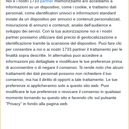
Noi e i nostri 1733
partner
memorizziamo e/o accediamo a
informazioni su un dispositivo, come i cookie, e trattiamo dati
personali, come identificatori univoci e informazioni standard
A cura di
inviate da un dispositivo per annunci e contenuti personalizzati,
GIANLUCA BATTISTA
misurazione di annunci e contenuti, analisi dell'audience e
sviluppo dei servizi.
Con la tua autorizzazione noi e i nostri
partner possiamo utilizzare dati precisi di geolocalizzazione e
identificazione tramite la scansione del dispositivo. Puoi fare clic
Sarà presentato domani, in Aula Consiliare di Palazzo di
per consentire a noi e ai nostri 1733 partner il trattamento per le
Città, il programma completo dell'Estate Giovinazzese 2015.
finalità sopra descritte. In alternativa puoi accedere a
informazioni più dettagliate e modificare le tue preferenze prima
A renderlo noto l'Assessora alla Cultura, Marianna Paladino,
di acconsentire o di negare il consenso.
Si rende noto che alcuni
che illustrerà il cartellone che andrà dal 23 giugno fino alla
trattamenti dei dati personali possono non richiedere il tuo
prima decade di settembre. Dopo le grandi polemiche di
consenso, ma hai il diritto di opporti a tale trattamento. Le tue
preferenze si applicheranno solo a questo sito web. Puoi
questi giorni, dunque, sembra che tutto sia tornato alla
modificare le tue preferenze o revocare il consenso in qualsiasi
normalità, anche se l'Amministrazione comunale ha
momento tornando su questo sito e facendo clic sul pulsante
assicurato il suo impegno sempre nella direzione del
"Privacy" in fondo alla pagina web.
dialogo.
Un dialogo chiesto a gran voce anche dall'ARAC,
l'associazione che riunisce ristoratori, commercianti ed