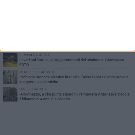
LUNEDÌ 3 AGOSTO
Miss Mamma Italiana: premiata anche una giovinazzese
MARTEDÌ 4 AGOSTO
Liquidi oleosi sul litorale di Giovinazzo, rimossa macchia di
idrocarburi
VENERDÌ 7 AGOSTO
A Giovinazzo c'è il Concerto all'Alba
GIOVEDÌ 6 AGOSTO
Lavori sul litorale, gli aggiornamenti del sindaco di Giovinazzo -
FOTO
MERCOLEDÌ 5 AGOSTO
Problemi raccolta plastica in Puglia: l'assessora Ciliento prova a
spegnere le polemiche
LUNEDÌ 3 AGOSTO
«Giovinazzo, a che punto siamo?»: PrimaVera Alternativa traccia
il bilancio di 4 anni di Sollecito