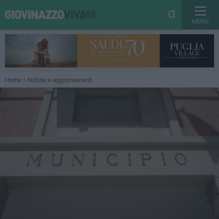
MENU
Home
Notizie e aggiornamenti