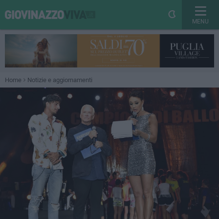
MENU
Home
Notizie e aggiornamenti