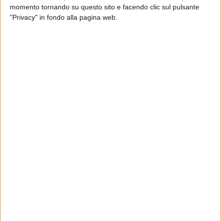
momento tornando su questo sito e facendo clic sul pulsante
pubblico nel corso di un appuntamento che si preannuncia,
"Privacy" in fondo alla pagina web.
a dir poco, imperdibile.
Giudici, per una sera, due protagonisti del ballo e della
televisione: la docente di danza di
"Amici",
già prima
ballerina,
Alessandra Celentano
e il noto maestro di
"Ballando con le stelle"
Simone Di Pasquale.
Un'emozione in più per i danzatori provenienti dalla Puglia, e
non solo, impegnati in travolgenti cha cha cha, romantici
passi a due e in sensualissime danze latino americane sulle
note della musica dal vivo della
Grande Orchestra Italiana
del maestro
Simone Mezzapesa.
Sul palco anche la travolgente energia di
Serena De Bari.
La
nota cantante molfettese è reduce dal suo ultimo successo
"Mare e batucada", una hit tutta da ballare in cui il ritmo del
samba si fonde con l'incalzante musica africana.
Grandi ballerini, ospiti prestigiosi, ma non solo. Sul palco