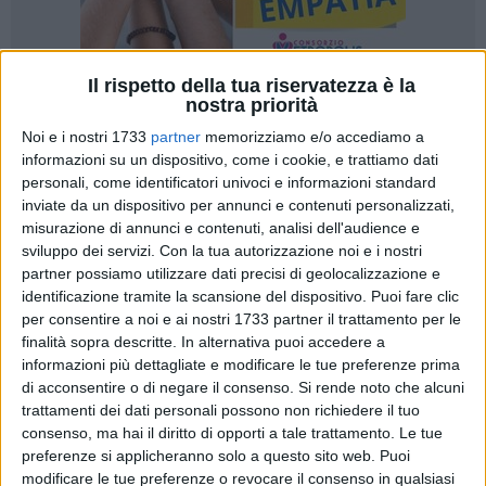
Il rispetto della tua riservatezza è la
nostra priorità
43
Noi e i nostri 1733
partner
memorizziamo e/o accediamo a
informazioni su un dispositivo, come i cookie, e trattiamo dati
personali, come identificatori univoci e informazioni standard
Ballo, moda e musica dal vivo in un turbinio di emozioni e di
inviate da un dispositivo per annunci e contenuti personalizzati,
energia. Questo e molto altro è
"Campioni di Ballo 2019 -
misurazione di annunci e contenuti, analisi dell'audience e
Holiday Team Match"
che si terrà venerdì 26 luglio a partire
sviluppo dei servizi.
Con la tua autorizzazione noi e i nostri
partner possiamo utilizzare dati precisi di geolocalizzazione e
dalle ore 20,30 a Giovinazzo in piazza Vittorio Emanuele II.
identificazione tramite la scansione del dispositivo. Puoi fare clic
per consentire a noi e ai nostri 1733 partner il trattamento per le
Giunto alla quarta edizione, l'evento è organizzato
finalità sopra descritte. In alternativa puoi accedere a
dall'associazione
Dance Team Giovinazzo
con la
informazioni più dettagliate e modificare le tue preferenze prima
partnership dell'Associazione Nazionale Maestri di Ballo.
di acconsentire o di negare il consenso.
Si rende noto che alcuni
Saranno la simpatia del noto coreografo statunitense
trattamenti dei dati personali possono non richiedere il tuo
Garrison Rochelle
e l'eleganza della pluricampionessa di
consenso, ma hai il diritto di opporti a tale trattamento. Le tue
preferenze si applicheranno solo a questo sito web. Puoi
danze latino americane
Nancy Berti,
oltre che la grande
modificare le tue preferenze o revocare il consenso in qualsiasi
professionalità e la competenza di entrambi, a traghettare il