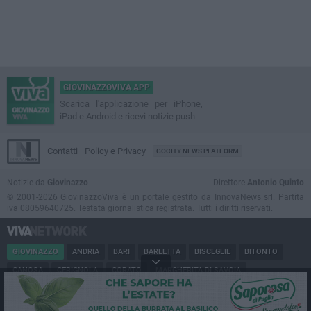
GIOVINAZZOVIVA APP
Scarica l'applicazione per iPhone,
iPad e Android e ricevi notizie push
Contatti
Policy e Privacy
GOCITY NEWS PLATFORM
Notizie da
Giovinazzo
Direttore
Antonio Quinto
© 2001-2026 GiovinazzoViva è un portale gestito da InnovaNews srl. Partita
iva 08059640725. Testata giornalistica registrata. Tutti i diritti riservati.
GIOVINAZZO
ANDRIA
BARI
BARLETTA
BISCEGLIE
BITONTO
CANOSA
CERIGNOLA
CORATO
MARGHERITA DI SAVOIA
MINERVINO
MODUGNO
MOLFETTA
PUGLIA
RUVO
SAN FERDINANDO
SPINAZZOLA
TERLIZZI
TRANI
TRINITAPOLI