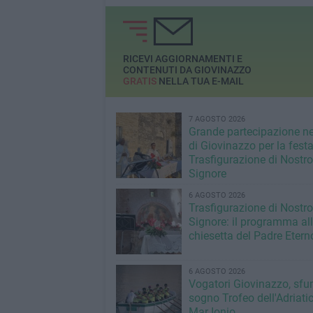
RICEVI AGGIORNAMENTI E
CONTENUTI DA GIOVINAZZO
GRATIS
NELLA TUA E-MAIL
7 AGOSTO 2026
Grande partecipazione ne
di Giovinazzo per la festa
Trasfigurazione di Nostro
Signore
6 AGOSTO 2026
Trasfigurazione di Nostro
Signore: il programma al
chiesetta del Padre Etern
6 AGOSTO 2026
Vogatori Giovinazzo, sfu
sogno Trofeo dell'Adriatic
Mar Ionio