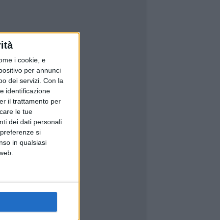
ità
ome i cookie, e
spositivo per annunci
o dei servizi.
Con la
e identificazione
er il trattamento per
icare le tue
ti dei dati personali
 preferenze si
nso in qualsiasi
 web.