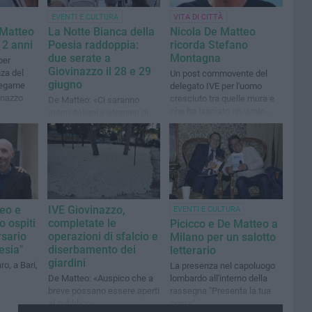
EVENTI E CULTURA
VITA DI CITTÀ
 Matteo
La Notte Bianca della
Nicola De Matteo
12 anni
Poesia raddoppia:
ricorda Stefano
due serate a
Montagna
per
Giovinazzo il 28 e 29
nza del
Un post commovente del
giugno
 legame
delegato IVE per l'uomo
vinazzo
cresciuto tra quelle mura e
De Matteo: «Ci saranno
che ha lasciato un vuoto
autori italiani e stranieri di
incolmabile
livello»
eo e
IVE Giovinazzo,
EVENTI E CULTURA
 ospiti
completate le
Picicco e De Matteo a
rsario
operazioni di sfalcio e
Milano per un salotto
esia"
diserbamento dei
letterario
giardini
ro, a Bari,
La presenza nel capoluogo
De Matteo: «Auspico che a
lombardo all'interno della
breve possano essere aperti
rassegna "Presenta la tua
al pubblico»
opera"