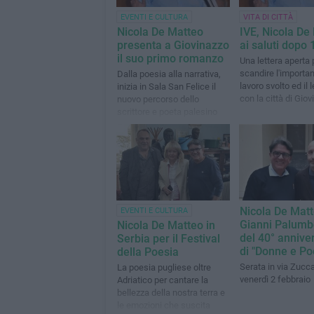
EVENTI E CULTURA
VITA DI CITTÀ
Nicola De Matteo
IVE, Nicola De
presenta a Giovinazzo
ai saluti dopo 
il suo primo romanzo
Una lettera aperta 
scandire l'importa
Dalla poesia alla narrativa,
lavoro svolto ed il
inizia in Sala San Felice il
con la città di Gio
nuovo percorso dello
scrittore e poeta palesino
Nicola De Matt
EVENTI E CULTURA
Gianni Palumbo
Nicola De Matteo in
del 40° annive
Serbia per il Festival
di "Donne e Po
della Poesia
Serata in via Zucca
La poesia pugliese oltre
venerdì 2 febbraio
Adriatico per cantare la
bellezza della nostra terra e
le emozioni che suscita