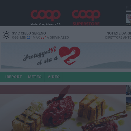
PI
35
°C
CIELO SERENO
NOTIZIE DA
G
33°
OGGI MIN
23°
MAX
A
GIOVINAZZO
DIRETTORE
ANTO
po
IREPORT
METEO
VIDEO
4 a