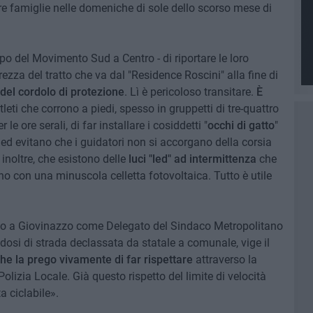
ere famiglie nelle domeniche di sole dello scorso mese di
o del Movimento Sud a Centro - di riportare le loro
zza del tratto che va dal "Residence Roscini" alla fine di
el cordolo di protezione
. Lì è pericoloso transitare.
È
atleti che corrono a piedi, spesso in gruppetti di tre-quattro
e ore serali, di far installare i cosiddetti "
occhi di gatto
"
o ed evitano che i guidatori non si accorgano della corsia
 inoltre, che esistono delle
luci "led" ad intermittenza
che
no con una minuscola celletta fotovoltaica. Tutto è utile
uto a Giovinazzo come Delegato del Sindaco Metropolitano
tandosi di strada declassata da statale a comunale, vige il
 che la prego vivamente di far rispettare
attraverso la
Polizia Locale. Già questo rispetto del limite di velocità
a ciclabile».