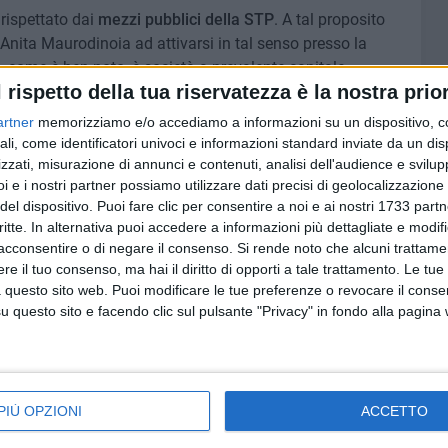
 rispettato dai
mezzi pubblici della STP
. A tal proposito
 Anita Maurodinoia ad attivarsi in tal senso presso la
 come è ben noto, è società a prevalente capitale
l rispetto della tua riservatezza è la nostra prior
cia di Bari, oggi Città Metropolitana».
artner
memorizziamo e/o accediamo a informazioni su un dispositivo, c
erano già arrivate nei giorni scorsi. Sul chilometro di
ali, come identificatori univoci e informazioni standard inviate da un di
arato: «Ci sarà la valutazione di quanto c'è da fare e così
zzati, misurazione di annunci e contenuti, analisi dell'audience e svilupp
i e i nostri partner possiamo utilizzare dati precisi di geolocalizzazione 
ordolo, a nostro avviso assolutamente necessario».
del dispositivo. Puoi fare clic per consentire a noi e ai nostri 1733 partn
critte. In alternativa puoi accedere a informazioni più dettagliate e modif
ici, è stato il
Direttore di esercizio dell'STP, l'ing.
acconsentire o di negare il consenso.
Si rende noto che alcuni trattamen
sersi fatto carico di far da tramite con gli autisti
e il tuo consenso, ma hai il diritto di opporti a tale trattamento. Le tue
re alla guida un comportamento che rispetti in modo
 questo sito web. Puoi modificare le tue preferenze o revocare il conse
a Strada».
questo sito e facendo clic sul pulsante "Privacy" in fondo alla pagina
trada tanto frequentata, ora anche da ciclisti e runners, è
vo però è raggiungibile, oltre che con i giusti
, anche e soprattutto con il corretto comportamento degli
PIÙ OPZIONI
ACCETTO