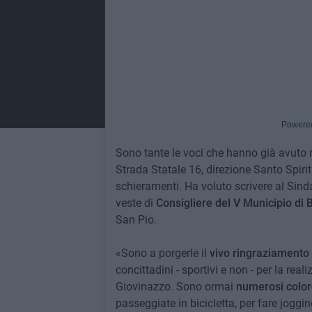
Powere
Sono tante le voci che hanno già avuto m
Strada Statale 16, direzione Santo Spirito.
schieramenti. Ha voluto scrivere al 
veste di
Consigliere del V Municipio di B
San Pio.
«Sono a porgerle il
vivo ringraziamento
concittadini - sportivi e non - per la real
Giovinazzo. Sono ormai
numerosi coloro
passeggiate in bicicletta, per fare jogg