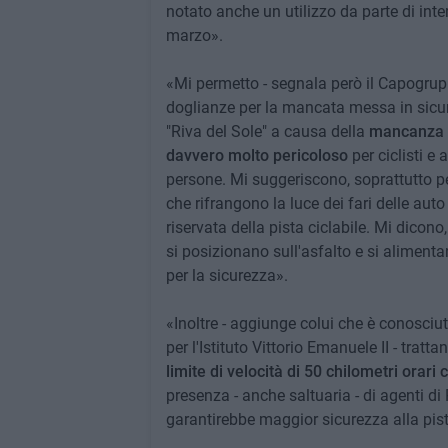
notato anche un utilizzo da parte di int
marzo».
«Mi permetto - segnala però il Capogrupp
doglianze per la mancata messa in sicure
"Riva del Sole" a causa della
mancanza d
davvero molto pericoloso
per ciclisti e 
persone. Mi suggeriscono, soprattutto per l
che rifrangono la luce dei fari delle aut
riservata della pista ciclabile. Mi dicono,
si posizionano sull'asfalto e si alimenta
per la sicurezza».
«Inoltre - aggiunge colui che è conosci
per l'Istituto Vittorio Emanuele II - trat
limite di velocità di 50 chilometri orari
presenza - anche saltuaria - di agenti di 
garantirebbe maggior sicurezza alla pist