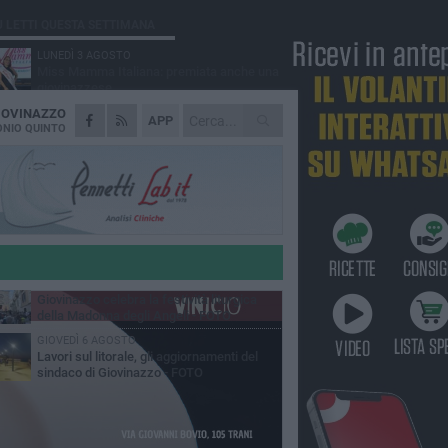
Ù LETTI QUESTA SETTIMANA
LUNEDÌ 3 AGOSTO
Miss Mamma Italiana: premiata anche una
giovinazzese
IOVINAZZO
MARTEDÌ 4 AGOSTO
APP
Liquidi oleosi sul litorale di Giovinazzo,
NIO QUINTO
rimossa macchia di idrocarburi
MERCOLEDÌ 5 AGOSTO
Problemi raccolta plastica in Puglia:
l'assessora Ciliento prova a spegnere le
lemiche
LUNEDÌ 3 AGOSTO
«Giovinazzo, a che punto siamo?»:
PrimaVera Alternativa traccia il bilancio di
nni di Sollecito
MARTEDÌ 4 AGOSTO
Giovinazzo celebra la festività liturgica
della Madonna degli Angeli - FOTO
GIOVEDÌ 6 AGOSTO
Lavori sul litorale, gli aggiornamenti del
sindaco di Giovinazzo - FOTO