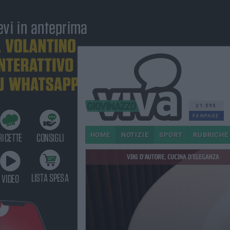
21.595
FANPAGE
HOME
NOTIZIE
SPORT
RUBRICHE