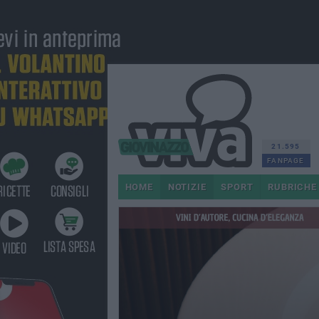
21.595
FANPAGE
HOME
NOTIZIE
SPORT
RUBRICHE