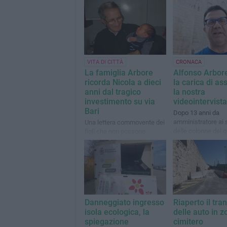
VITA DI CITTÀ
CRONACA
La famiglia Arbore
Alfonso Arbore
ricorda Nicola a dieci
la carica di as
anni dal tragico
la nostra
investimento su via
videointervista
Bari
Dopo 13 anni da
amministratore ai 
Una lettera commovente dei
delle colonne del 
figli che non possono
che fu guidato d
dimenticare quella tragedia
Depalma
Danneggiato ingresso
Riaperto il tran
isola ecologica, la
delle auto in z
spiegazione
cimitero