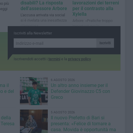
disabili? La risposta
lavorazioni dei terreni
no più
dell'assessore Arbore
per il contrasto alla
heggi
Xylella
L'accusa arrivata via social
si è rivelata una inesattezza
Arbore: «Pratiche troppo
clamorosa
importanti per la
salvaguardia dei nostri ulivi»​
Iscriviti alla Newsletter
Iscriviti
Iscrivendoti accetti i
termini
e la
privacy policy
6 AGOSTO 2026
ma il
Un altro anno insieme per il
o e del
Defender Giovinazzo C5 con
Greco
5 AGOSTO 2026
 della
Il nuovo Prefetto di Bari si
 Teresa
presenta: «Felice di tornare a
casa. Movida è opportunità ma