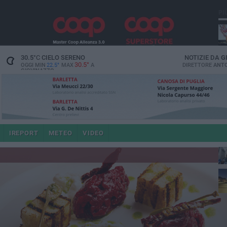
PI
30.5
°C
CIELO SERENO
NOTIZIE DA
G
30.5°
OGGI MIN
22.5°
MAX
A
DIRETTORE
ANTO
GIOVINAZZO
po
IREPORT
METEO
VIDEO
4 a