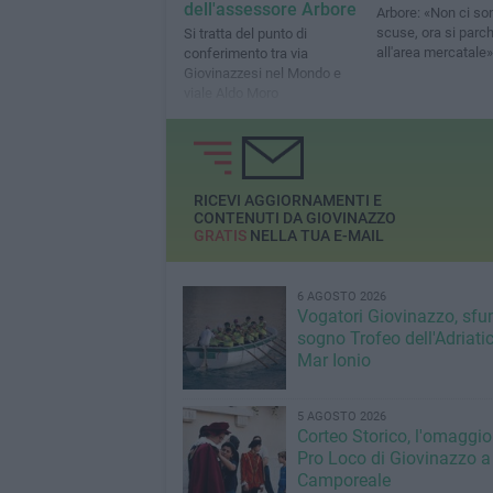
dell'assessore Arbore
Arbore: «Non ci so
scuse, ora si parc
Si tratta del punto di
all'area mercatale»
conferimento tra via
Giovinazzesi nel Mondo e
viale Aldo Moro
RICEVI AGGIORNAMENTI E
CONTENUTI DA GIOVINAZZO
GRATIS
NELLA TUA E-MAIL
6 AGOSTO 2026
Vogatori Giovinazzo, sfu
sogno Trofeo dell'Adriatic
Mar Ionio
5 AGOSTO 2026
Corteo Storico, l'omaggio
Pro Loco di Giovinazzo a
Camporeale