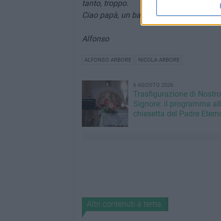
tanto, troppo.
Ciao papà, un bacio ovunque o dovunque
Alfonso
ALFONSO ARBORE
NICOLA ARBORE
6 AGOSTO 2026
Trasfigurazione di Nostro
Signore: il programma al
chiesetta del Padre Etern
Altri contenuti a tema