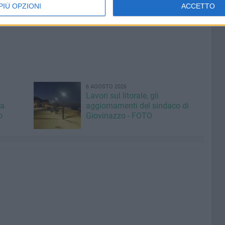
PIÙ OPZIONI
ACCETTO
 tu sia, TI AMO».
6 AGOSTO 2026
Lavori sul litorale, gli
la
aggiornamenti del sindaco di
o
Giovinazzo - FOTO