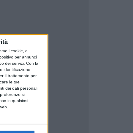
ità
ome i cookie, e
spositivo per annunci
o dei servizi.
Con la
e identificazione
er il trattamento per
icare le tue
ti dei dati personali
 preferenze si
nso in qualsiasi
 web.