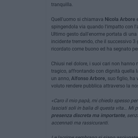
tranquilla.
Quell'uomo si chiamava
Nicola Arbore
e
spingendola via quando l'impatto con l'
Ultimo gesto dall'enorme portata di una 
incidente tremendo, che il successivo 3 
ricordato come buono ed ha segnato per 
Chiusi nel dolore, i suoi cari non hanno
tragico, affrontando con dignità quella 
un anno,
Alfonso Arbore,
suo figlio, ha 
voluto rendere pubblica attraverso la nos
«Caro il mio papà, mi chiedo spesso perc
lasciati soli in balia di questa vita… Mi 
presenza discreta ma importante
, senz
accennati ma rassicuranti.
Le lacrime sembrano si siano asciugate