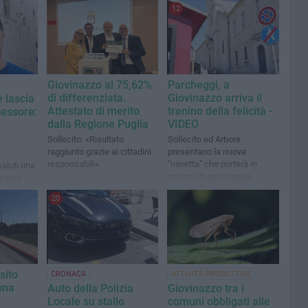
12
Giovinazzo al 75,62%
Parcheggi, a
di differenziata.
Giovinazzo arriva il
 lascia
Attestato di merito
trenino della felicità -
sessore:
dalla Regione Puglia
VIDEO
Sollecito: «Risultato
Sollecito ed Arbore
raggiunto grazie ai cittadini
presentano la nuova
responsabili»
"navetta" che porterà in
saluti una
centro chi parcheggia
gruppo
all'area mercatale
a Tommaso
20
sito
CRONACA
ATTIVITÀ PRODUTTIVE
ona
Auto della Polizia
Giovinazzo tra i
Locale su stallo
comuni obbligati alle