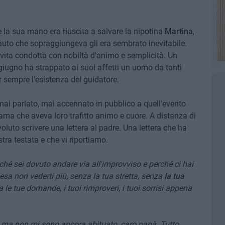
 la sua mano era riuscita a salvare la nipotina
Martina
,
auto che sopraggiungeva gli era sembrato inevitabile.
vita condotta con nobiltà d'animo e semplicità. Un
giugno ha strappato ai suoi affetti un uomo da tanti
sempre l'esistenza del guidatore.
 mai parlato, mai accennato in pubblico a quell'evento
lama che aveva loro trafitto animo e cuore. A distanza di
voluto scrivere una lettera al padre. Una lettera che ha
tra testata e che vi riportiamo.
hé sei dovuto andare via all'improvviso e perché ci hai
pesa non vederti più, senza la tua stretta, senza
la tua
a le tue domande, i tuoi rimproveri, i tuoi sorrisi appena
 ma non mi sono ancora abituato, caro papà. Tutto