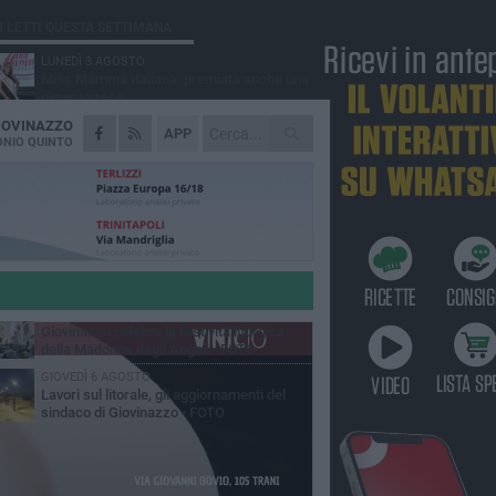
Ù LETTI QUESTA SETTIMANA
LUNEDÌ 3 AGOSTO
Miss Mamma Italiana: premiata anche una
giovinazzese
IOVINAZZO
MARTEDÌ 4 AGOSTO
APP
Liquidi oleosi sul litorale di Giovinazzo,
NIO QUINTO
rimossa macchia di idrocarburi
MERCOLEDÌ 5 AGOSTO
Problemi raccolta plastica in Puglia:
l'assessora Ciliento prova a spegnere le
lemiche
LUNEDÌ 3 AGOSTO
«Giovinazzo, a che punto siamo?»:
PrimaVera Alternativa traccia il bilancio di
nni di Sollecito
MARTEDÌ 4 AGOSTO
Giovinazzo celebra la festività liturgica
della Madonna degli Angeli - FOTO
GIOVEDÌ 6 AGOSTO
Lavori sul litorale, gli aggiornamenti del
sindaco di Giovinazzo - FOTO