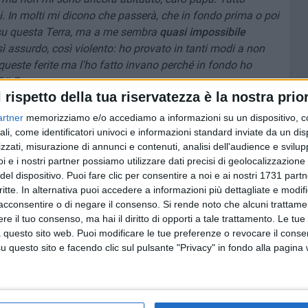
i. In molti mi dicono che passerà, che in fondo prima o poi
 su questa Terra, ma a me sembra
quasi impossibile
 assurdo, così violento: ho provato in tanti modi a non
 queste ferite ma l'ho fatto invano perché in fondo ho
BILE.
l rispetto della tua riservatezza è la nostra prior
renderà il suo ritmo e quando questo cuore tornerà a
artner
memorizziamo e/o accediamo a informazioni su un dispositivo, c
o come quando c'eri tu, mio punto di riferimento, UNICO e
ali, come identificatori univoci e informazioni standard inviate da un di
zzati, misurazione di annunci e contenuti, analisi dell'audience e svilupp
i e i nostri partner possiamo utilizzare dati precisi di geolocalizzazione 
del dispositivo. Puoi fare clic per consentire a noi e ai nostri 1731 partn
nosa lassù, che
traccia una strada nel cielo
. Indicami la
critte. In alternativa puoi accedere a informazioni più dettagliate e modif
ridere spensierato come prima.
acconsentire o di negare il consenso.
Si rende noto che alcuni trattamen
lassù, allora spero che tu mi assista e che
sia orgoglioso
e il tuo consenso, ma hai il diritto di opporti a tale trattamento. Le tue
 questo sito web. Puoi modificare le tue preferenze o revocare il conse
questo sito e facendo clic sul pulsante "Privacy" in fondo alla pagina
, tutte quelle parole che
un po' per imbarazzo, un po' per
glio… MA CHE SI TRASMETTONO COL CUORE!!!
iglior padre che un figlio possa desiderare
, mi manchi