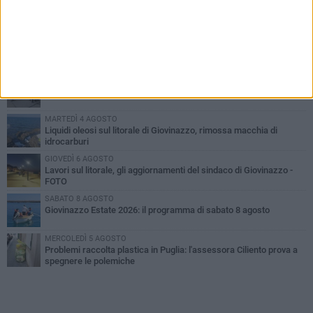
PIÙ LETTI QUESTA SETTIMANA
LUNEDÌ 3 AGOSTO
Miss Mamma Italiana: premiata anche una giovinazzese
VENERDÌ 7 AGOSTO
A Giovinazzo c'è il Concerto all'Alba
MARTEDÌ 4 AGOSTO
Liquidi oleosi sul litorale di Giovinazzo, rimossa macchia di
idrocarburi
GIOVEDÌ 6 AGOSTO
Lavori sul litorale, gli aggiornamenti del sindaco di Giovinazzo -
FOTO
SABATO 8 AGOSTO
Giovinazzo Estate 2026: il programma di sabato 8 agosto
MERCOLEDÌ 5 AGOSTO
Problemi raccolta plastica in Puglia: l'assessora Ciliento prova a
spegnere le polemiche