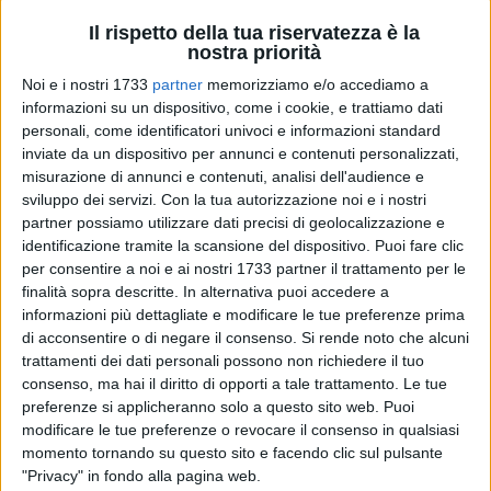
Il rispetto della tua riservatezza è la
nostra priorità
Noi e i nostri 1733
partner
memorizziamo e/o accediamo a
7
informazioni su un dispositivo, come i cookie, e trattiamo dati
personali, come identificatori univoci e informazioni standard
inviate da un dispositivo per annunci e contenuti personalizzati,
misurazione di annunci e contenuti, analisi dell'audience e
«In questa campagna elettorale si parla solo di migranti e di
sviluppo dei servizi.
Con la tua autorizzazione noi e i nostri
tagli alle tasse delle imprese. Noi di
Liberi e Uguali
invece
partner possiamo utilizzare dati precisi di geolocalizzazione e
abbiamo avuto il coraggio di parlare di
tagli alle tasse
identificazione tramite la scansione del dispositivo. Puoi fare clic
universitarie,
perché vogliamo ripartire da due principi
per consentire a noi e ai nostri 1733 partner il trattamento per le
sanciti dalla Costituzione: sanità e formazione». Così
Nico
finalità sopra descritte. In alternativa puoi accedere a
Bavaro
, candidato alla Camera dei Deputati nel collegio
informazioni più dettagliate e modificare le tue preferenze prima
di acconsentire o di negare il consenso.
Si rende noto che alcuni
uninominale Puglia 3, nel corso di una iniziativa pubblica,
trattamenti dei dati personali possono non richiedere il tuo
sabato sera a Molfetta nella "Fabbrica San Domenico", a cui
consenso, ma hai il diritto di opporti a tale trattamento. Le tue
ha preso parte anche
Nichi Vendola.
preferenze si applicheranno solo a questo sito web. Puoi
modificare le tue preferenze o revocare il consenso in qualsiasi
«Ci hanno progressivamente tolto diritti - ha proseguito
momento tornando su questo sito e facendo clic sul pulsante
Bavaro -, perché nessuno ne parla? Perché i temi sono i
"Privacy" in fondo alla pagina web.