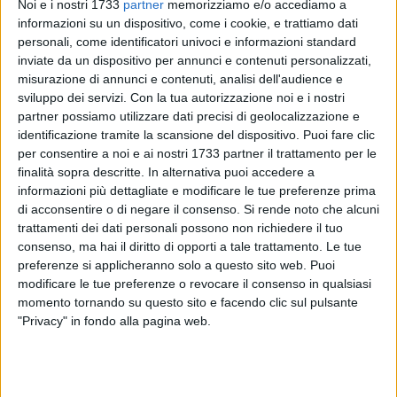
Noi e i nostri 1733
partner
memorizziamo e/o accediamo a
informazioni su un dispositivo, come i cookie, e trattiamo dati
personali, come identificatori univoci e informazioni standard
A cura di
inviate da un dispositivo per annunci e contenuti personalizzati,
GIANLUCA BATTISTA
misurazione di annunci e contenuti, analisi dell'audience e
sviluppo dei servizi.
Con la tua autorizzazione noi e i nostri
partner possiamo utilizzare dati precisi di geolocalizzazione e
identificazione tramite la scansione del dispositivo. Puoi fare clic
La Puglia fa il pieno di consensi all'Agri@tour 2014. Il Salone
per consentire a noi e ai nostri 1733 partner il trattamento per le
Nazionale dell'Agriturismo e dell'Agricoltura Multifunzionale,
finalità sopra descritte. In alternativa puoi accedere a
andato in scena ad Arezzo nell'ultimo fine settimana, ha
informazioni più dettagliate e modificare le tue preferenze prima
aperto nuove interessanti prospettive anche alle aziende del
di acconsentire o di negare il consenso.
Si rende noto che alcuni
Gruppo d'Azione Locale "Fior d'Olivi", apprezzatissime per
trattamenti dei dati personali possono non richiedere il tuo
qualità e quantità delle offerte proposte ad operatori del
consenso, ma hai il diritto di opporti a tale trattamento. Le tue
settore ed a semplici visitatori. Olio ma non solo, con
preferenze si applicheranno solo a questo sito web. Puoi
modificare le tue preferenze o revocare il consenso in qualsiasi
conserve, prodotti da forno e taralli, fino ad arrivare a veri e
momento tornando su questo sito e facendo clic sul pulsante
propri tour ad ampio respiro, dal mare alla Murgia, dall'arte
"Privacy" in fondo alla pagina web.
al relax rurale.
Le imprese bitontine, terlizzesi e giovinazzesi si sono