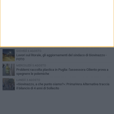
LUNEDÌ 3 AGOSTO
Miss Mamma Italiana: premiata anche una giovinazzese
MARTEDÌ 4 AGOSTO
Liquidi oleosi sul litorale di Giovinazzo, rimossa macchia di
idrocarburi
VENERDÌ 7 AGOSTO
A Giovinazzo c'è il Concerto all'Alba
GIOVEDÌ 6 AGOSTO
Lavori sul litorale, gli aggiornamenti del sindaco di Giovinazzo -
FOTO
MERCOLEDÌ 5 AGOSTO
Problemi raccolta plastica in Puglia: l'assessora Ciliento prova a
spegnere le polemiche
LUNEDÌ 3 AGOSTO
«Giovinazzo, a che punto siamo?»: PrimaVera Alternativa traccia
il bilancio di 4 anni di Sollecito