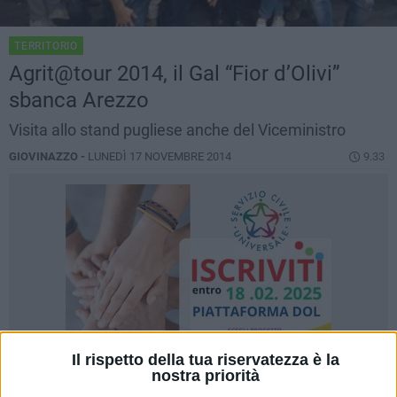
TERRITORIO
Agrit@tour 2014, il Gal “Fior d’Olivi”
sbanca Arezzo
Visita allo stand pugliese anche del Viceministro
GIOVINAZZO -
LUNEDÌ 17 NOVEMBRE 2014
9.33
Il rispetto della tua riservatezza è la
nostra priorità