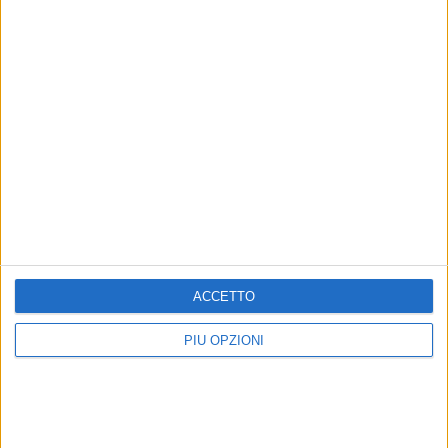
8 AGOSTO 2026
Il 10 ed l'11 agosto a Giovinazzo c'è la Sagra
del Panino della Nonna
ACCETTO
PIÙ OPZIONI