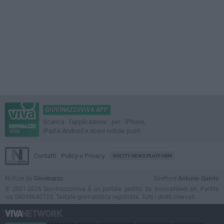
GIOVINAZZOVIVA APP
Scarica l'applicazione per iPhone,
iPad e Android e ricevi notizie push
Contatti
Policy e Privacy
GOCITY NEWS PLATFORM
Notizie da
Giovinazzo
Direttore
Antonio Quinto
© 2001-2026 GiovinazzoViva è un portale gestito da InnovaNews srl. Partita
iva 08059640725. Testata giornalistica registrata. Tutti i diritti riservati.