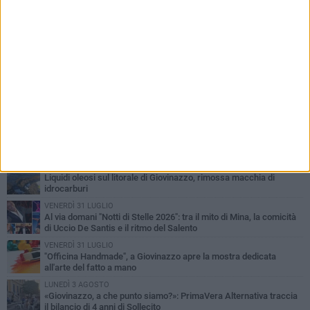
PIÙ LETTI QUESTA SETTIMANA
LUNEDÌ 3 AGOSTO
Miss Mamma Italiana: premiata anche una giovinazzese
MARTEDÌ 4 AGOSTO
Liquidi oleosi sul litorale di Giovinazzo, rimossa macchia di
idrocarburi
VENERDÌ 31 LUGLIO
Al via domani "Notti di Stelle 2026": tra il mito di Mina, la comicità
di Uccio De Santis e il ritmo del Salento
VENERDÌ 31 LUGLIO
"Officina Handmade", a Giovinazzo apre la mostra dedicata
all'arte del fatto a mano
LUNEDÌ 3 AGOSTO
«Giovinazzo, a che punto siamo?»: PrimaVera Alternativa traccia
il bilancio di 4 anni di Sollecito