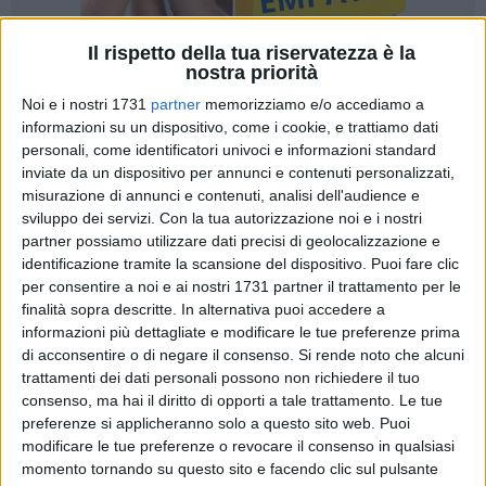
Il rispetto della tua riservatezza è la
nostra priorità
Noi e i nostri 1731
partner
memorizziamo e/o accediamo a
informazioni su un dispositivo, come i cookie, e trattiamo dati
personali, come identificatori univoci e informazioni standard
inviate da un dispositivo per annunci e contenuti personalizzati,
Sei colpi di pistola calibro 9x21 al torace e uno alla testa:
misurazione di annunci e contenuti, analisi dell'audience e
così è stato brutalmente ucciso Gaetano Spera, 21enne del
sviluppo dei servizi.
Con la tua autorizzazione noi e i nostri
posto, disoccupato, intorno alla mezzanotte di ieri in vico I
partner possiamo utilizzare dati precisi di geolocalizzazione e
identificazione tramite la scansione del dispositivo. Puoi fare clic
corso Principe Amedeo, nei pressi di piazza Garibaldi.
per consentire a noi e ai nostri 1731 partner il trattamento per le
finalità sopra descritte. In alternativa puoi accedere a
Gli investigatori non hanno dubbi: si è trattato di
informazioni più dettagliate e modificare le tue preferenze prima
un'esecuzione e la pista più accreditata è quella di un
di acconsentire o di negare il consenso.
Si rende noto che alcuni
regolamento di conti nell'ambito dello spaccio di
trattamenti dei dati personali possono non richiedere il tuo
stupefacenti. Una lite per un debito di droga, forse,
consenso, ma hai il diritto di opporti a tale trattamento. Le tue
sufficiente a provocare la morte del giovane, già noto agli
preferenze si applicheranno solo a questo sito web. Puoi
modificare le tue preferenze o revocare il consenso in qualsiasi
archivi delle forze dell'ordine, pur non avendo mai riportato
momento tornando su questo sito e facendo clic sul pulsante
condanne penali e di famiglia perbene. In pochi minuti la