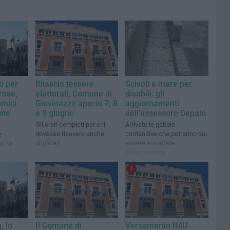
o per
Rilascio tessere
Scivoli a mare per
rose,
elettorali, Comune di
disabili: gli
omici
Giovinazzo aperto 7, 8
aggiornamenti
one
e 9 giugno
dell'assessore Depalo
Gli orari completi per chi
Arrivate le gabbie
dovesse ricevere anche
contenitive che potranno poi
e
duplicati
essere smontate
zo ha
all'occorrenza
1
, lo
Il Comune di
Versamento IMU