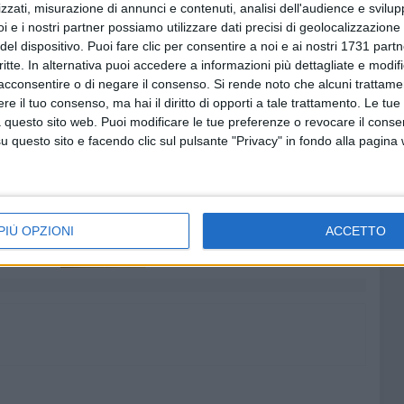
zzati, misurazione di annunci e contenuti, analisi dell'audience e svilupp
i e i nostri partner possiamo utilizzare dati precisi di geolocalizzazione 
azione - ha detto, sempre alla GDM,
Vito Montanaro
,
del dispositivo. Puoi fare clic per consentire a noi e ai nostri 1731 partn
bbiamo notato grande afflusso o disagio e, con le
critte. In alternativa puoi accedere a informazioni più dettagliate e modif
 chiaro il percorso da seguire, mentre noi stiamo
acconsentire o di negare il consenso.
Si rende noto che alcuni trattamen
e il tuo consenso, ma hai il diritto di opporti a tale trattamento. Le tue
one presso i punti vaccinali».
 questo sito web. Puoi modificare le tue preferenze o revocare il conse
questo sito e facendo clic sul pulsante "Privacy" in fondo alla pagina
6 AGOSTO 2026
Lavori sul litorale, gli
la
aggiornamenti del sindaco di
PIÙ OPZIONI
ACCETTO
o
Giovinazzo - FOTO