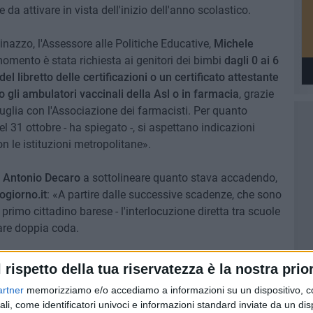
 da attivare in vista dell'inizio dell'anno scolastico.
nazzo, l'Assessore alle Politiche Educative,
Michele
momento è stata richiesta ai genitori dei bimbi
dagli 0 ai 6
el libretto delle certificazioni o un certificato attestante
o gli ambulatori vaccinali della Asl o in farmacia
, grazie
uglia con l'Associazione dei farmacisti. Per quanto
 31 ottobre - ha spiegato -, si aspettano indicazioni
on le istituzioni metropolitane».
o
Antonio Decaro
a sottolineare quanto stava accadendo,
giorno.it
: «A partire dalle successive scadenze, che sono
il primo cittadino barese - l'interlocuzione diretta tra scuole
fare doppia coda.
he per quanti hanno prenotato la vaccinazione e sono in
l rispetto della tua riservatezza è la nostra prior
sto caso - ha ulteriormente chiarito Decaro -
basta
artner
memorizziamo e/o accediamo a informazioni su un dispositivo, c
è stata prenotata la vaccinazione
e sarà poi cura dell'Asl
ali, come identificatori univoci e informazioni standard inviate da un di
vvenuta con la trasmissione diretta».