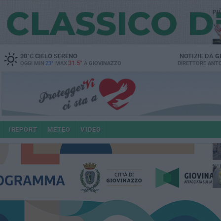
PI
30
°C
CIELO SERENO
NOTIZIE DA
G
31.5°
OGGI MIN
23°
MAX
A
GIOVINAZZO
DIRETTORE
ANTO
e i
IREPORT
METEO
VIDEO
4 a
po