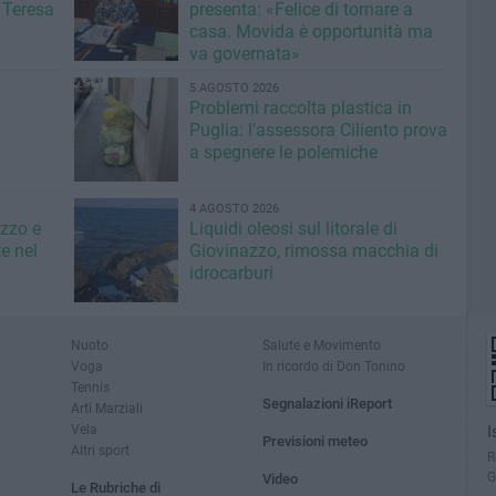
 Teresa
presenta: «Felice di tornare a
casa. Movida è opportunità ma
va governata»
5 AGOSTO 2026
Problemi raccolta plastica in
Puglia: l'assessora Ciliento prova
a spegnere le polemiche
4 AGOSTO 2026
azzo e
Liquidi oleosi sul litorale di
e nel
Giovinazzo, rimossa macchia di
idrocarburi
Nuoto
Salute e Movimento
Voga
In ricordo di Don Tonino
Tennis
Segnalazioni iReport
Arti Marziali
Vela
I
Previsioni meteo
Altri sport
R
G
Video
Le Rubriche di