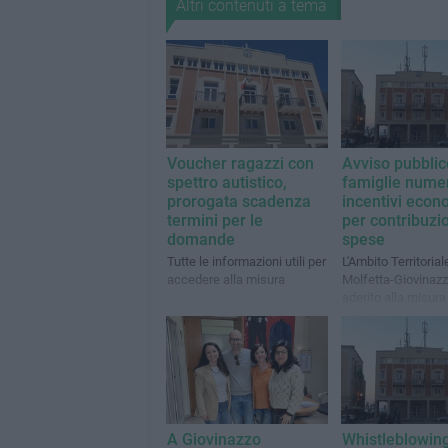
Altri contenuti a tema
Voucher ragazzi con
Avviso pubblic
spettro autistico,
famiglie nume
prorogata scadenza
incentivi econ
termini per le
per contribuzi
domande
spese
Tutte le informazioni utili per
L'Ambito Territorial
accedere alla misura
Molfetta-Giovinaz
aderito alla misura
A Giovinazzo
Whistleblowing