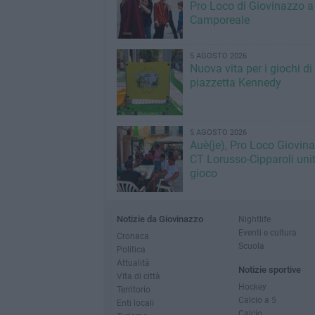
Pro Loco di Giovinazzo a
Camporeale
5 AGOSTO 2026
Nuova vita per i giochi di
piazzetta Kennedy
5 AGOSTO 2026
Auè(je), Pro Loco Giovin
CT Lorusso-Cipparoli unit
gioco
Notizie da Giovinazzo
Nightlife
Eventi e cultura
Cronaca
Scuola
Politica
Attualità
Notizie sportive
Vita di città
Hockey
Territorio
Calcio a 5
Enti locali
Calcio