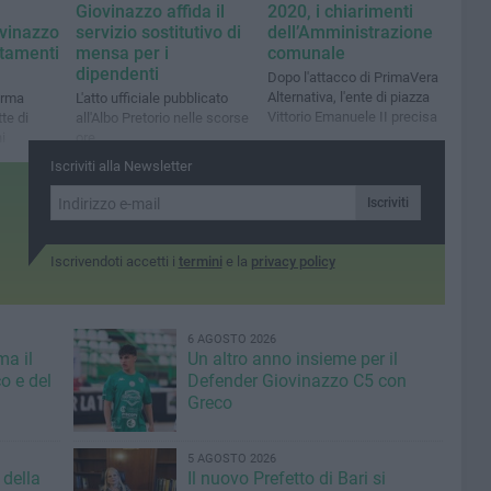
Giovinazzo affida il
2020, i chiarimenti
vinazzo
servizio sostitutivo di
dell’Amministrazione
tamenti
mensa per i
comunale
dipendenti
Dopo l'attacco di PrimaVera
Alternativa, l'ente di piazza
orma
L'atto ufficiale pubblicato
Vittorio Emanuele II precisa
te di
all'Albo Pretorio nelle scorse
i
ore
Iscriviti alla Newsletter
Iscriviti
Iscrivendoti accetti i
termini
e la
privacy policy
6 AGOSTO 2026
ma il
Un altro anno insieme per il
o e del
Defender Giovinazzo C5 con
Greco
5 AGOSTO 2026
 della
Il nuovo Prefetto di Bari si