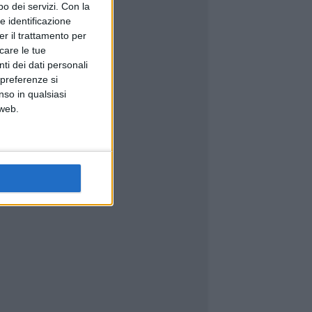
o dei servizi.
Con la
e identificazione
er il trattamento per
icare le tue
ti dei dati personali
 preferenze si
nso in qualsiasi
 web.