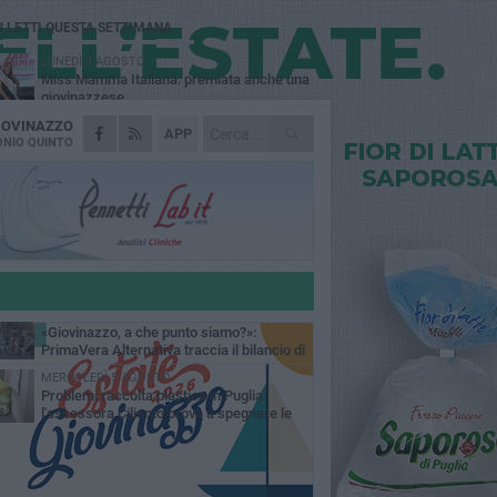
Ù LETTI QUESTA SETTIMANA
LUNEDÌ 3 AGOSTO
Miss Mamma Italiana: premiata anche una
giovinazzese
IOVINAZZO
MARTEDÌ 4 AGOSTO
APP
Liquidi oleosi sul litorale di Giovinazzo,
NIO QUINTO
rimossa macchia di idrocarburi
VENERDÌ 31 LUGLIO
Al via domani "Notti di Stelle 2026": tra il
mito di Mina, la comicità di Uccio De Santis
l ritmo del Salento
VENERDÌ 31 LUGLIO
"Officina Handmade", a Giovinazzo apre la
mostra dedicata all'arte del fatto a mano
LUNEDÌ 3 AGOSTO
«Giovinazzo, a che punto siamo?»:
PrimaVera Alternativa traccia il bilancio di
nni di Sollecito
MERCOLEDÌ 5 AGOSTO
Problemi raccolta plastica in Puglia:
l'assessora Ciliento prova a spegnere le
lemiche