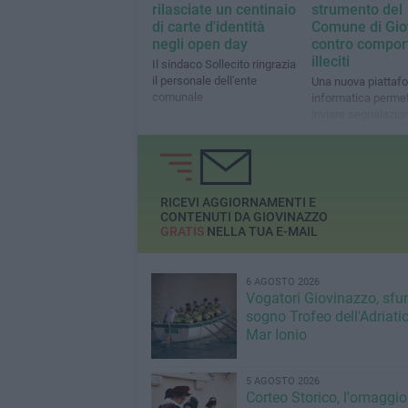
rilasciate un centinaio
strumento del
di carte d'identità
Comune di Gio
negli open day
contro compor
illeciti
Il sindaco Sollecito ringrazia
il personale dell'ente
Una nuova piattaf
comunale
informatica permet
inviare segnalazion
RICEVI AGGIORNAMENTI E
CONTENUTI DA GIOVINAZZO
GRATIS
NELLA TUA E-MAIL
6 AGOSTO 2026
Vogatori Giovinazzo, sfu
sogno Trofeo dell'Adriatic
Mar Ionio
5 AGOSTO 2026
Corteo Storico, l'omaggio