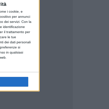
ità
ome i cookie, e
spositivo per annunci
o dei servizi.
Con la
e identificazione
er il trattamento per
icare le tue
ti dei dati personali
 preferenze si
nso in qualsiasi
 web.