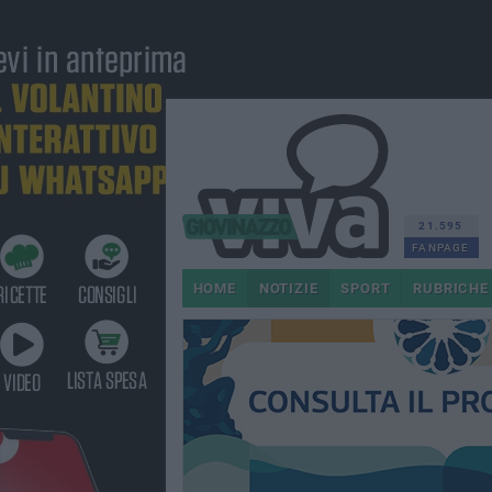
21.595
FANPAGE
HOME
NOTIZIE
SPORT
RUBRICHE