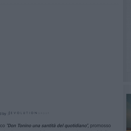
d by
ico
"Don Tonino una santità del quotidiano",
promosso