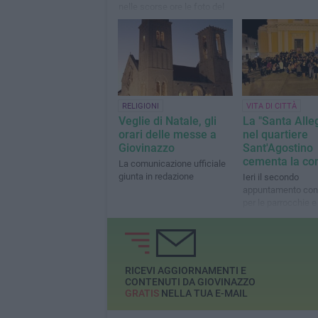
nelle scorse ore le foto del
"buon pastore" per celebrare
il suo dies natalis
RELIGIONI
VITA DI CITTÀ
Veglie di Natale, gli
La "Santa Alle
orari delle messe a
nel quartiere
Giovinazzo
Sant'Agostino
cementa la co
La comunicazione ufficiale
giunta in redazione
Ieri il secondo
appuntamento con i
per le parrocchie e
cittadine. Stasera s
ancora a San Gius
RICEVI AGGIORNAMENTI E
CONTENUTI DA GIOVINAZZO
GRATIS
NELLA TUA E-MAIL