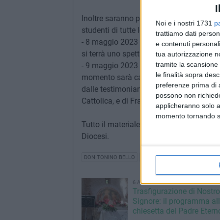
I
Inoltre saranno proposti anche due event
Noi e i nostri 1731
p
studenti di tutte le scuole, entrambi pre
trattiamo dati person
- 8 maggio 2023 per la Scuola Primaria e 
e contenuti personali
si terrà uno spettacolo curato dalla com
tua autorizzazione no
tramite la scansione 
- 9 maggio 2023 per la Scuola Secondaria d
le finalità sopra des
momento sarà caratterizzato dall'inter
preferenze prima di 
dalle testimonianze di don Mario Diana
possono non richieder
Cattolica, e di Francesca Bello, nipote d
applicheranno solo a
momento tornando su 
Tutto il materiale sarà successivamente 
Diocesi.
DON TONINO BELLO
PARROCCHIA SANT'AGOSTINO
6 AGOSTO 2026
Trasfigurazione di Nostro
Signore: il programma al
chiesetta del Padre Etern