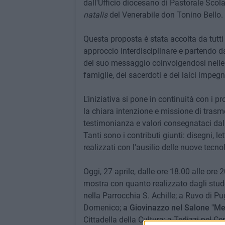
dall'Ufficio diocesano di Pastorale Scol
natalis
del Venerabile don Tonino Bello.
Questa proposta è stata accolta da tutti g
approccio interdisciplinare e partendo da
del suo messaggio coinvolgendosi nelle i
famiglie, dei sacerdoti e dei laici impeg
L'iniziativa si pone in continuità con i pr
la chiara intenzione e missione di trasme
testimonianza e valori consegnataci dal
Tanti sono i contributi giunti: disegni, l
realizzati con l'ausilio delle nuove tecno
Oggi, 27 aprile, dalle ore 18.00 alle ore 2
mostra con quanto realizzato dagli student
nella Parrocchia S. Achille; a Ruvo di Pug
Domenico;
a Giovinazzo nel Salone "Me
Cittadella della Cultura; a Terlizzi nel C