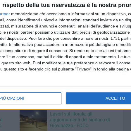
l rispetto della tua riservatezza è la nostra prior
i conclusivi a cui parteciperà una rappresentanza degli
artner
memorizziamo e/o accediamo a informazioni su un dispositivo, c
sso l'auditorium Regina Pacis di Molfetta:
ali, come identificatori univoci e informazioni standard inviate da un di
per la Scuola dell'Infanzia, dalle ore 18.00 alle ore 19.00
zzati, misurazione di annunci e contenuti, analisi dell'audience e svilupp
pagnia teatrale molfettese Arterieteatro.
i e i nostri partner possiamo utilizzare dati precisi di geolocalizzazione 
del dispositivo. Puoi fare clic per consentire a noi e ai nostri 1731 partn
i I e di II grado, dalle ore 18.00 alle ore 19.30. Il
critte. In alternativa puoi accedere a informazioni più dettagliate e modif
vento del nostro Vescovo Mons. Domenico Cornacchia e
acconsentire o di negare il consenso.
Si rende noto che alcuni trattamen
, Assistente Nazionale Movimento Studenti di Azione
e il tuo consenso, ma hai il diritto di opporti a tale trattamento. Le tue
i don Tonino.
 questo sito web. Puoi modificare le tue preferenze o revocare il conse
questo sito e facendo clic sul pulsante "Privacy" in fondo alla pagina
documentato e archiviato sugli spazi digitali della
PIÙ OPZIONI
ACCETTO
6 AGOSTO 2026
Lavori sul litorale, gli
la
aggiornamenti del sindaco di
o
Giovinazzo - FOTO