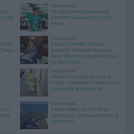
6 AGOSTO 2026
ma il
Un altro anno insieme per il
o e del
Defender Giovinazzo C5 con
Greco
5 AGOSTO 2026
 della
Il nuovo Prefetto di Bari si
 Teresa
presenta: «Felice di tornare a
casa. Movida è opportunità ma
va governata»
5 AGOSTO 2026
Problemi raccolta plastica in
Puglia: l'assessora Ciliento prova
a spegnere le polemiche
4 AGOSTO 2026
azzo e
Liquidi oleosi sul litorale di
e nel
Giovinazzo, rimossa macchia di
idrocarburi