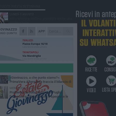
Ù LETTI QUESTA SETTIMANA
LUNEDÌ 3 AGOSTO
Miss Mamma Italiana: premiata anche una
giovinazzese
IOVINAZZO
MARTEDÌ 4 AGOSTO
APP
Liquidi oleosi sul litorale di Giovinazzo,
NIO QUINTO
rimossa macchia di idrocarburi
VENERDÌ 31 LUGLIO
Al via domani "Notti di Stelle 2026": tra il
mito di Mina, la comicità di Uccio De Santis
l ritmo del Salento
VENERDÌ 31 LUGLIO
"Officina Handmade", a Giovinazzo apre la
mostra dedicata all'arte del fatto a mano
LUNEDÌ 3 AGOSTO
«Giovinazzo, a che punto siamo?»:
PrimaVera Alternativa traccia il bilancio di
nni di Sollecito
MERCOLEDÌ 5 AGOSTO
Problemi raccolta plastica in Puglia:
l'assessora Ciliento prova a spegnere le
lemiche