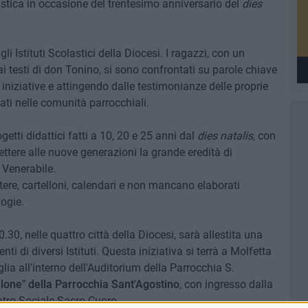
astica in occasione del trentesimo anniversario del
dies
li Istituti Scolastici della Diocesi. I ragazzi, con un
i testi di don Tonino, si sono confrontati su parole chiave
niziative e attingendo dalle testimonianze delle proprie
nati nelle comunità parrocchiali.
ogetti didattici fatti a 10, 20 e 25 anni dal
dies natalis
, con
ttere alle nuove generazioni la grande eredità di
 Venerabile.
ettere, cartelloni, calendari e non mancano elaborati
logie.
0.30, nelle quattro città della Diocesi, sarà allestita una
i di diversi Istituti. Questa iniziativa si terrà a Molfetta
lia all'interno dell'Auditorium della Parrocchia S.
lone" della Parrocchia Sant'Agostino
, con ingresso dalla
entro Sociale Sacro Cuore.