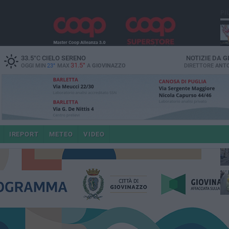
PI
33.5
°C
CIELO SERENO
NOTIZIE DA
G
31.5°
OGGI MIN
23°
MAX
A
GIOVINAZZO
DIRETTORE
ANTO
e i
IREPORT
METEO
VIDEO
4 a
po