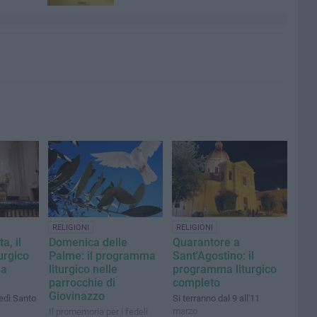
RELIGIONI
RELIGIONI
a, il
Domenica delle
Quarantore a
urgico
Palme: il programma
Sant'Agostino: il
ia
liturgico nelle
programma liturgico
parrocchie di
completo
Giovinazzo
edì Santo
Si terranno dal 9 all'11
marzo
Il promemoria per i fedeli