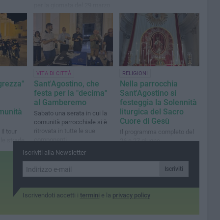
per la giornata del 29 marzo
VITA DI CITTÀ
RELIGIONI
grezza"
Sant'Agostino, che
Nella parrocchia
festa per la "decima"
Sant'Agostino si
al Gamberemo
festeggia la Solennità
munità
liturgica del Sacro
Sabato una serata in cui la
Cuore di Gesù
comunità parrocchiale si è
ritrovata in tutte le sue
l tour
Il programma completo del
componenti
 le strade
26 e 27 giugno
i replica
Iscriviti alla Newsletter
eppe
Iscriviti
Iscrivendoti accetti i
termini
e la
privacy policy