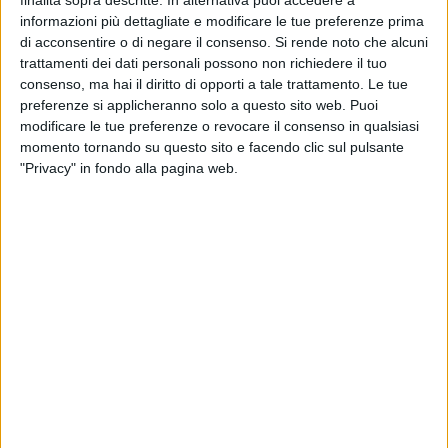
finalità sopra descritte. In alternativa puoi accedere a
informazioni più dettagliate e modificare le tue preferenze prima
di acconsentire o di negare il consenso.
Si rende noto che alcuni
trattamenti dei dati personali possono non richiedere il tuo
consenso, ma hai il diritto di opporti a tale trattamento. Le tue
preferenze si applicheranno solo a questo sito web. Puoi
modificare le tue preferenze o revocare il consenso in qualsiasi
momento tornando su questo sito e facendo clic sul pulsante
"Privacy" in fondo alla pagina web.
Elezioni Amministrative 2022
7 AGOSTO 2026
Giovinazzo festeggia i 100 anni di Maria
Colamaria