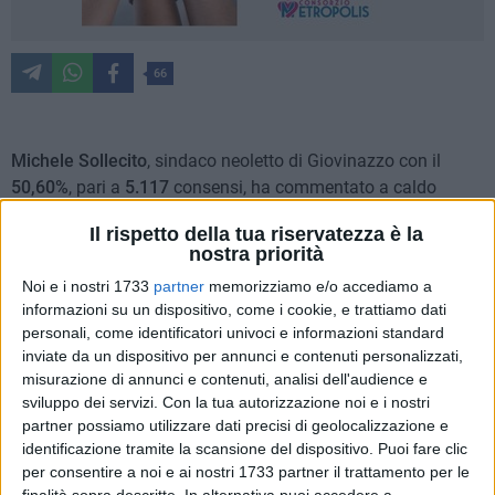
66
Michele Sollecito
, sindaco neoletto di Giovinazzo con il
50,60%
, pari a
5.117
consensi, ha commentato a caldo
l'esito del ballottaggio di domenica 26 giugno, nel quale ha
Il rispetto della tua riservatezza è la
prevalso sullo sfidante
Daniele de Gennaro
che si è fermato
nostra priorità
al
49,40%
con
4.996
voti. Una vittoria sofferta, all'ultima
Noi e i nostri 1733
partner
memorizziamo e/o accediamo a
curva con uno scarto di appena
121 preferenze.
informazioni su un dispositivo, come i cookie, e trattiamo dati
personali, come identificatori univoci e informazioni standard
inviate da un dispositivo per annunci e contenuti personalizzati,
misurazione di annunci e contenuti, analisi dell'audience e
sviluppo dei servizi.
Con la tua autorizzazione noi e i nostri
partner possiamo utilizzare dati precisi di geolocalizzazione e
identificazione tramite la scansione del dispositivo. Puoi fare clic
per consentire a noi e ai nostri 1733 partner il trattamento per le