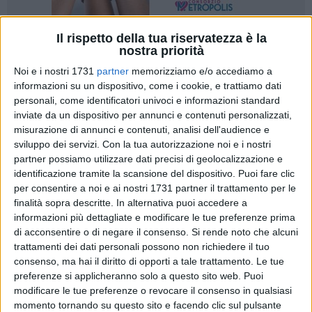
Il rispetto della tua riservatezza è la
10
A cura di
nostra priorità
NICOLA MICCIONE
Noi e i nostri 1731
partner
memorizziamo e/o accediamo a
informazioni su un dispositivo, come i cookie, e trattiamo dati
personali, come identificatori univoci e informazioni standard
inviate da un dispositivo per annunci e contenuti personalizzati,
«
Nessuna emergenza cinghiali
, nessun allarmismo fuori
misurazione di annunci e contenuti, analisi dell'audience e
luogo. Attualmente la popolazione dei cinghiali è sotto
sviluppo dei servizi.
Con la tua autorizzazione noi e i nostri
controllo e molte sono state le catture effettuate sia dal
partner possiamo utilizzare dati precisi di geolocalizzazione e
Comune di Bari
sia dal
Parco Nazionale dell'Alta Murgia
».
identificazione tramite la scansione del dispositivo. Puoi fare clic
per consentire a noi e ai nostri 1731 partner il trattamento per le
È quanto dichiara
Pasquale Salvemini
, del
WWF Puglia
,
finalità sopra descritte. In alternativa puoi accedere a
dopo le segnalazioni della presenza di cinghiali, avvistati
informazioni più dettagliate e modificare le tue preferenze prima
di acconsentire o di negare il consenso.
Si rende noto che alcuni
nelle campagne fra Giovinazzo e Bitonto, nei pressi delle
trattamenti dei dati personali possono non richiedere il tuo
cave di San Pietro Pago. «Si tratta - prosegue - di
consenso, ma hai il diritto di opporti a tale trattamento. Le tue
un'emergenza montata ad arte per creare allarmismo, ma
preferenze si applicheranno solo a questo sito web. Puoi
questi animali, che sono stati immessi anni or sono sul
modificare le tue preferenze o revocare il consenso in qualsiasi
nostro territorio solo per scopi venatori,
il più delle volte
momento tornando su questo sito e facendo clic sul pulsante