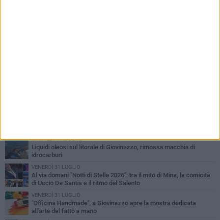
PIÙ LETTI QUESTA SETTIMANA
LUNEDÌ 3 AGOSTO
Miss Mamma Italiana: premiata anche una giovinazzese
MARTEDÌ 4 AGOSTO
Liquidi oleosi sul litorale di Giovinazzo, rimossa macchia di
idrocarburi
VENERDÌ 31 LUGLIO
Al via domani "Notti di Stelle 2026": tra il mito di Mina, la comicità
di Uccio De Santis e il ritmo del Salento
VENERDÌ 31 LUGLIO
"Officina Handmade", a Giovinazzo apre la mostra dedicata
all'arte del fatto a mano