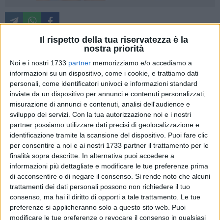
Il rispetto della tua riservatezza è la
nostra priorità
L'anima si racconta, parla e spicca un salto verso l'alto:
Noi e i nostri 1733
partner
memorizziamo e/o accediamo a
"Blow Up".
informazioni su un dispositivo, come i cookie, e trattiamo dati
personali, come identificatori univoci e informazioni standard
inviate da un dispositivo per annunci e contenuti personalizzati,
Questo il titolo del festival che prenderà il via il 23 giugno,
misurazione di annunci e contenuti, analisi dell'audience e
assieme all'Accademia delle Culture e dei Pensieri del
sviluppo dei servizi.
Con la tua autorizzazione noi e i nostri
Mediterraneo e il Premio Internazionale di Poesia Culture del
partner possiamo utilizzare dati precisi di geolocalizzazione e
Mediterraneo, per proseguire poi fino al 30 giugno, a
identificazione tramite la scansione del dispositivo. Puoi fare clic
Giovinazzo (Ba) nell'Istituto Vittorio Emanuele II, con una
per consentire a noi e ai nostri 1733 partner il trattamento per le
serie di spettacoli di teatro e danza, ma anche laboratori e
finalità sopra descritte. In alternativa puoi accedere a
masterclass per chi vorrà dare un colore nuovo alla propria
informazioni più dettagliate e modificare le tue preferenze prima
di acconsentire o di negare il consenso.
Si rende noto che alcuni
creatività, oltre che percorsi inebrianti per gusto e olfatto.
trattamenti dei dati personali possono non richiedere il tuo
consenso, ma hai il diritto di opporti a tale trattamento. Le tue
Un vero e proprio viaggio sensoriale, dunque, alla scoperta
preferenze si applicheranno solo a questo sito web. Puoi
dell'uomo nel post-pandemia. Il progetto, nato come ramo
modificare le tue preferenze o revocare il consenso in qualsiasi