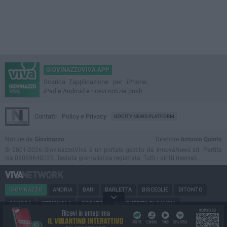
GIOVINAZZOVIVA APP
Scarica l'applicazione per iPhone,
iPad e Android e ricevi notizie push
Contatti
Policy e Privacy
GOCITY NEWS PLATFORM
Notizie da
Giovinazzo
Direttore
Antonio Quinto
© 2001-2026 GiovinazzoViva è un portale gestito da InnovaNews srl. Partita
iva 08059640725. Testata giornalistica registrata. Tutti i diritti riservati.
GIOVINAZZO
ANDRIA
BARI
BARLETTA
BISCEGLIE
BITONTO
CANOSA
CERIGNOLA
CORATO
MARGHERITA DI SAVOIA
MINERVINO
MODUGNO
MOLFETTA
PUGLIA
RUVO