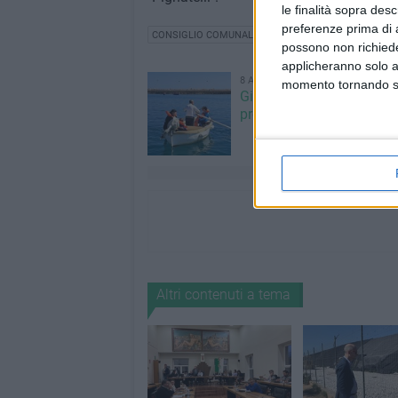
le finalità sopra des
preferenze prima di 
CONSIGLIO COMUNALE
DISCARICA GIOVINAZZO
possono non richieder
applicheranno solo a
8 AGOSTO 2026
momento tornando su 
Giovinazzo Estate 2026: i
programma di sabato 8 
Altri contenuti a tema