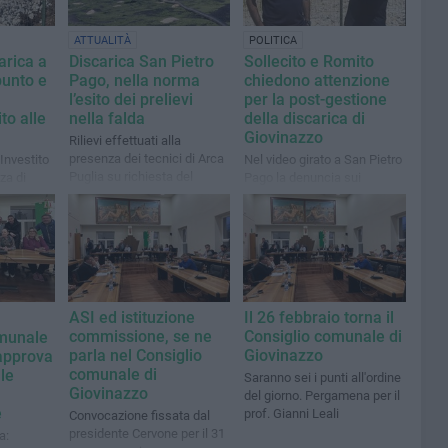
ATTUALITÀ
POLITICA
carica a
Discarica San Pietro
Sollecito e Romito
punto e
Pago, nella norma
chiedono attenzione
l’esito dei prelievi
per la post-gestione
to alle
nella falda
della discarica di
Giovinazzo
Rilievi effettuati alla
presenza dei tecnici di Arca
«Investito
Nel video girato a San Pietro
Puglia su richiesta del
za di
Pago la denuncia sui
Comune di Giovinazzo
ben oltre
continui furti sin qui coperti
con fondi comunali. Occorre
 Regione»
intervento della Regione
Puglia
ASI ed istituzione
Il 26 febbraio torna il
commissione, se ne
Consiglio comunale di
omunale
parla nel Consiglio
Giovinazzo
approva
comunale di
 le
Saranno sei i punti all'ordine
Giovinazzo
del giorno. Pergamena per il
e
prof. Gianni Leali
Convocazione fissata dal
presidente Cervone per il 31
a: