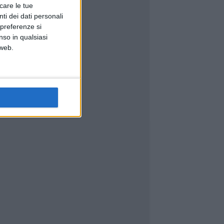
icare le tue
ti dei dati personali
 preferenze si
nso in qualsiasi
 web.