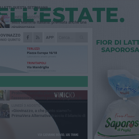
Ù LETTI QUESTA SETTIMANA
LUNEDÌ 3 AGOSTO
Miss Mamma Italiana: premiata anche una
giovinazzese
IOVINAZZO
MARTEDÌ 4 AGOSTO
APP
Liquidi oleosi sul litorale di Giovinazzo,
NIO QUINTO
rimossa macchia di idrocarburi
VENERDÌ 7 AGOSTO
A Giovinazzo c'è il Concerto all'Alba
GIOVEDÌ 6 AGOSTO
Lavori sul litorale, gli aggiornamenti del
sindaco di Giovinazzo - FOTO
MERCOLEDÌ 5 AGOSTO
Problemi raccolta plastica in Puglia:
l'assessora Ciliento prova a spegnere le
lemiche
LUNEDÌ 3 AGOSTO
«Giovinazzo, a che punto siamo?»:
PrimaVera Alternativa traccia il bilancio di
nni di Sollecito