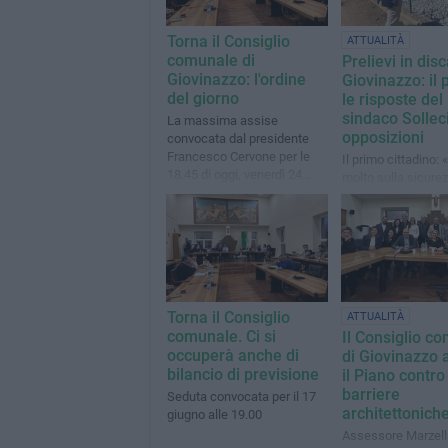
Torna il Consiglio
ATTUALITÀ
comunale di
Prelievi in dis
Giovinazzo: l'ordine
Giovinazzo: il 
del giorno
le risposte del
sindaco Solleci
La massima assise
opposizioni
convocata dal presidente
Francesco Cervone per le
Il primo cittadino: 
18.45 di oggi, venerdì 24
molto sulla sicurez
luglio
questo sito anche 
le risorse messe a
disposizione dalla
Torna il Consiglio
ATTUALITÀ
comunale. Ci si
Il Consiglio c
occuperà anche di
di Giovinazzo 
bilancio di previsione
il Piano contro
barriere
Seduta convocata per il 17
architettonich
giugno alle 19.00
Assessore Marzell