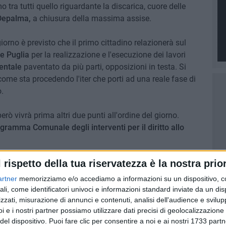
 tra tutti quello riguardante la discarica, cuore delle
Depalma,
a chiusura della massima assise.
 giorno è previsto che il primo cittadino relazionerà sul
ne Puglia
per la realizzazione e l'esecuzione dei lavori
entale
paventato da più parti, opposizioni in testa. Si
i come sta procedendo l'iter che porti ad una reale fase di
.
erò vivrà prima altri due punti all'ordine del giorno.
gramma Comunale degli interventi per il diritto allo
l rispetto della tua riservatezza è la nostra prior
ozione che riguarda un trattato commerciale di libero
l
CETA (Comprehensive Economic and Trade
artner
memorizziamo e/o accediamo a informazioni su un dispositivo, c
ne il 21 settembre scorso ed in corso di approvazione da
ali, come identificatori univoci e informazioni standard inviate da un di
 locali, ovviamente, dovranno adeguarvisi, ma la Regione
zzati, misurazione di annunci e contenuti, analisi dell'audience e svilupp
i e i nostri partner possiamo utilizzare dati precisi di geolocalizzazione 
l riguardo ed è di questo che si discuterà in Aula
del dispositivo. Puoi fare clic per consentire a noi e ai nostri 1733 partn