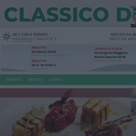
PI
38
°C
CIELO SERENO
NOTIZIE DA
G
31.5°
OGGI MIN
23.5°
MAX
A
DIRETTORE
ANTO
GIOVINAZZO
IREPORT
METEO
VIDEO
po
4 a