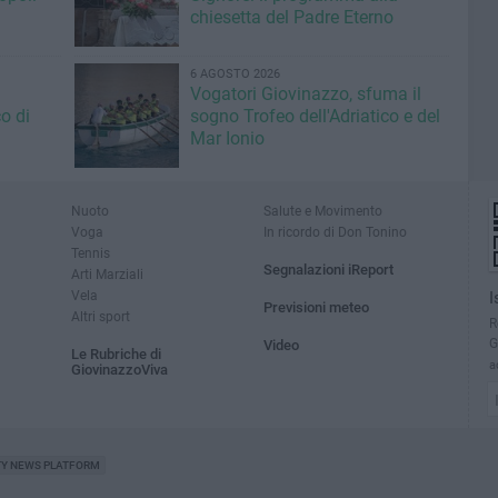
chiesetta del Padre Eterno
6 AGOSTO 2026
Vogatori Giovinazzo, sfuma il
o di
sogno Trofeo dell'Adriatico e del
Mar Ionio
Nuoto
Salute e Movimento
Voga
In ricordo di Don Tonino
Tennis
Segnalazioni iReport
Arti Marziali
Vela
I
Previsioni meteo
Altri sport
R
G
Video
Le Rubriche di
a
GiovinazzoViva
TY NEWS PLATFORM