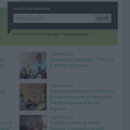
marzo prossimo
Iscriviti alla Newsletter
Iscriviti
Iscrivendoti accetti i
termini
e la
privacy policy
7 AGOSTO 2026
ue
Giovinazzo festeggia i 100 anni
ici
di Maria Colamaria
7 AGOSTO 2026
rto
Grande partecipazione nell'agro
di Giovinazzo per la festa della
Trasfigurazione di Nostro
Signore
6 AGOSTO 2026
iesa di
Trasfigurazione di Nostro
opoli
Signore: il programma alla