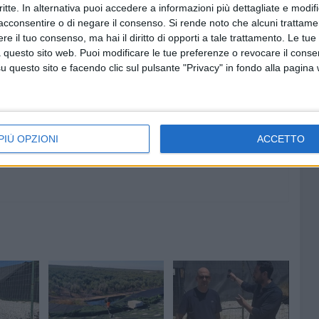
critte. In alternativa puoi accedere a informazioni più dettagliate e modif
acconsentire o di negare il consenso.
Si rende noto che alcuni trattamen
e il tuo consenso, ma hai il diritto di opporti a tale trattamento. Le tue
 questo sito web. Puoi modificare le tue preferenze o revocare il conse
8 AGOSTO 2026
questo sito e facendo clic sul pulsante "Privacy" in fondo alla pagina
l
Il 10 ed l'11 agosto a Giovinazzo
agosto
c'è la Sagra del Panino della
Nonna
PIÙ OPZIONI
ACCETTO