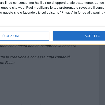
 per cantare insieme la meravigliosa potenza delle parole
e il tuo consenso, ma hai il diritto di opporti a tale trattamento. Le tue
. Vieni!».
 questo sito web. Puoi modificare le tue preferenze o revocare il conse
 Signore Gesù, siamo stufi di guerre e carichi di
questo sito e facendo clic sul pulsante "Privacy" in fondo alla pagina
re con te. Vieni, Signore, abita la nostra vita,
empili della tua luce, facci rinascere con te: rendici in te
 a nome di tutta l'umanità.
PIÙ OPZIONI
ACCETTO
ntrata sconcertante di Dio nella vita quotidiana, nelle
 mondo che ancora non ha compreso la bellezza
utta la creazione e con essa tutta l'umanità.
ne Feste.