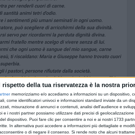
etra per renderli cuori di carne.
santità animi tetri d'odio.
re i sentimenti più umani seminati in ogni uomo.
ore, può scegliere di arricchirmi della sua divinità.
si servo per ricordarmi la perduta dignità divina.
rmi fratello mentre scelgo di vivere senza di lui.
rdarmi che ogni uomo è sangue del mio sangue, carne
esù, ti riscaldano: Maria e Giuseppe hanno trovato cuori
 superbia.
i i pastori, persone rifiutate dalla società.
che bambini, giovani, adulti, anziani abbiano a soffrire
l rispetto della tua riservatezza è la nostra prior
ri.
 perdonare: vere ricchezze eterne.
artner
memorizziamo e/o accediamo a informazioni su un dispositivo, c
nti, guida i genitori ad amarsi e indicare come si ama.
ali, come identificatori univoci e informazioni standard inviate da un di
zzati, misurazione di annunci e contenuti, analisi dell'audience e svilupp
ora atteggiamenti fraterni pur attratti da risentimenti e
i e i nostri partner possiamo utilizzare dati precisi di geolocalizzazione 
del dispositivo. Puoi fare clic per consentire a noi e ai nostri 1733 partn
la tua mano le lacrime dei fanciulli, ad accarezzare
critte. In alternativa puoi accedere a informazioni più dettagliate e modif
nziano.
acconsentire o di negare il consenso.
Si rende noto che alcuni trattamen