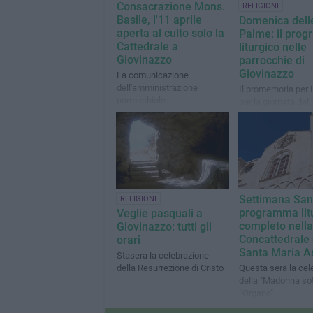
Consacrazione Mons.
RELIGIONI
Basile, l'11 aprile
Domenica dell
aperta al culto solo la
Palme: il pro
Cattedrale a
liturgico nelle
Giovinazzo
parrocchie di
Giovinazzo
La comunicazione
dell'amministrazione
Il promemoria per i
parrocchiale
per la giornata del
Settimana Sant
RELIGIONI
programma lit
Veglie pasquali a
completo nella
Giovinazzo: tutti gli
Concattedrale 
orari
Santa Maria A
Stasera la celebrazione
della Resurrezione di Cristo
Questa sera la cel
della "Madonna so
l'Organo"