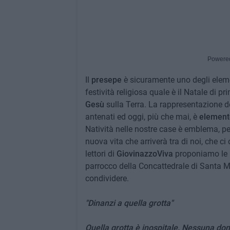
Powere
Il
presepe
è sicuramente uno degli eleme
festività religiosa quale è il Natale di p
Gesù
sulla Terra. La rappresentazione del
antenati ed oggi, più che mai, è
elemento
Natività nelle nostre case è emblema, pe
nuova vita che arriverà tra di noi, che ci 
lettori di
GiovinazzoViva
proponiamo le r
parrocco della Concattedrale di Santa M
condividere.
"Dinanzi a quella grotta"
Quella grotta è inospitale. Nessuna donn