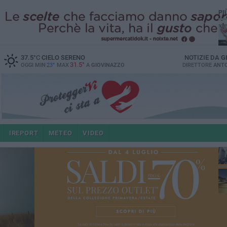
PI
37.5
°C
CIELO SERENO
NOTIZIE DA
G
31.5°
OGGI MIN
23°
MAX
A
GIOVINAZZO
DIRETTORE
ANTO
po
IREPORT
METEO
VIDEO
4 a