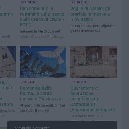
RELIGIONI
RELIGIONI
e
Una comunità in
Veglie di Natale, gli
gramma
cammino sulle tracce
orari delle messe a
della Croce di Cristo -
Giovinazzo
FOTO
La comunicazione ufficiale
giunta in redazione
Ieri sera la Via Crucis nel
centro storico di Giovinazzo
 fedeli
 29 marzo
a, il
RELIGIONI
RELIGIONI
urgico
Domenica delle
Quarantore di
Palme, le sante
adorazione
di
messe a Giovinazzo
eucaristica in
ssunta
Cattedrale: il
Al mattino le benedizioni dei
programma completo
ebrazione
ramoscelli di ulivo
tto
Le celebrazioni nella
cappella della Confraternita
del SS Sacramento
Iscriviti alla Newsletter