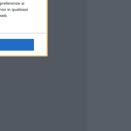
 preferenze si
nso in qualsiasi
 web.