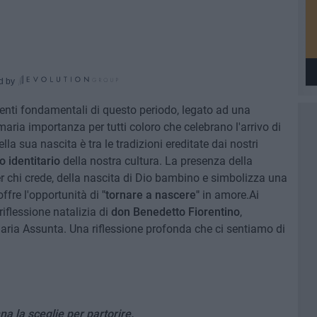
d by
nti fondamentali di questo periodo, legato ad una
rimaria importanza per tutti coloro che celebrano l'arrivo di
la sua nascita è tra le tradizioni ereditate dai nostri
 identitario
della nostra cultura. La presenza della
r chi crede, della nascita di Dio bambino e simbolizza una
offre l'opportunità di
"tornare a nascere"
in amore.Ai
iflessione natalizia di
don Benedetto Fiorentino
,
aria Assunta. Una riflessione profonda che ci sentiamo di
a la sceglie per partorire.