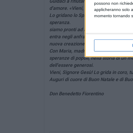
Guidaci a rifiutare l'arma della parola
possono non richieder
d'amore. «Vieni, o Emanuele, Dio con noi
applicheranno solo a
Lo gridano lo Spirito e la Chiesa. Vieni,
momento tornando su 
speranza.
siamo pronti ad accoglierti, a scommette
entra negli anfratti del nostro cuore e ri
nuova creazione. Vieni, te lo chiediamo
Con Maria, madre e sorella, cantiamo l'e
speranze di popoli, nella storia di un
dell'essere generosi.
Vieni, Signore Gesù! Lo grida in coro, t
Auguri di cuore di Buon Natale e di Buo
Don Benedetto Fiorentino