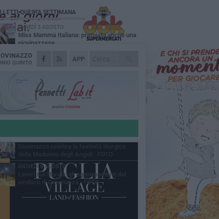
Ù LETTI QUESTA SETTIMANA
LUNEDÌ 3 AGOSTO
Miss Mamma Italiana: premiata anche una
giovinazzese
IOVINAZZO
MARTEDÌ 4 AGOSTO
APP
Liquidi oleosi sul litorale di Giovinazzo,
NIO QUINTO
rimossa macchia di idrocarburi
MERCOLEDÌ 5 AGOSTO
Problemi raccolta plastica in Puglia:
l'assessora Ciliento prova a spegnere le
lemiche
LUNEDÌ 3 AGOSTO
«Giovinazzo, a che punto siamo?»:
PrimaVera Alternativa traccia il bilancio di
nni di Sollecito
MARTEDÌ 4 AGOSTO
Giovinazzo celebra la festività liturgica
della Madonna degli Angeli - FOTO
GIOVEDÌ 6 AGOSTO
Lavori sul litorale, gli aggiornamenti del
sindaco di Giovinazzo - FOTO