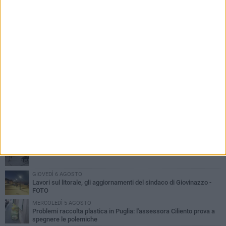
PIÙ LETTI QUESTA SETTIMANA
LUNEDÌ 3 AGOSTO
Miss Mamma Italiana: premiata anche una giovinazzese
MARTEDÌ 4 AGOSTO
Liquidi oleosi sul litorale di Giovinazzo, rimossa macchia di
idrocarburi
VENERDÌ 7 AGOSTO
A Giovinazzo c'è il Concerto all'Alba
GIOVEDÌ 6 AGOSTO
Lavori sul litorale, gli aggiornamenti del sindaco di Giovinazzo -
FOTO
MERCOLEDÌ 5 AGOSTO
Problemi raccolta plastica in Puglia: l'assessora Ciliento prova a
spegnere le polemiche