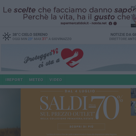
PI
38
°C
CIELO SERENO
NOTIZIE DA
G
31°
OGGI MIN
23°
MAX
A
GIOVINAZZO
DIRETTORE
ANTO
e i
IREPORT
METEO
VIDEO
4 a
po