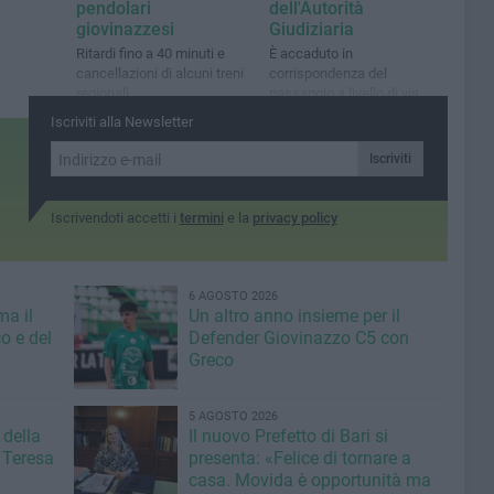
pendolari
dell'Autorità
giovinazzesi
Giudiziaria
Ritardi fino a 40 minuti e
È accaduto in
cancellazioni di alcuni treni
corrispondenza del
regionali
passaggio a livello di via
Corato
Iscriviti alla Newsletter
Iscriviti
Iscrivendoti accetti i
termini
e la
privacy policy
6 AGOSTO 2026
ma il
Un altro anno insieme per il
o e del
Defender Giovinazzo C5 con
Greco
5 AGOSTO 2026
 della
Il nuovo Prefetto di Bari si
 Teresa
presenta: «Felice di tornare a
casa. Movida è opportunità ma