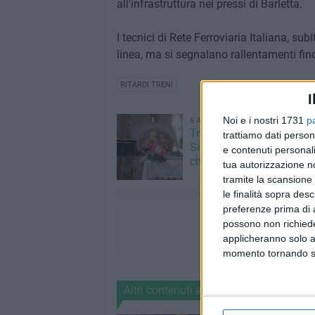
all'infrastruttura nei pressi di Barletta.
I tecnici di Rete Ferroviaria Italiana, su
linea, ma si segnalano rallentamenti fino 
RITARDI TRENI
I
Noi e i nostri 1731
p
6 AGOSTO 2026
Trasfigurazione di Nostro
trattiamo dati person
Signore: il programma al
e contenuti personali
chiesetta del Padre Etern
tua autorizzazione no
tramite la scansione 
le finalità sopra des
preferenze prima di 
possono non richieder
applicheranno solo a
momento tornando su 
Altri contenuti a tema