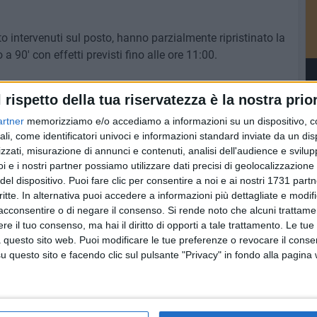
bito intervenuti sul posto, hanno parzialmente ripristinato la
a 90' con effetti previsti fino alle ore 11:00.
l rispetto della tua riservatezza è la nostra prior
artner
memorizziamo e/o accediamo a informazioni su un dispositivo, c
6 AGOSTO 2026
Lavori sul litorale, gli
ali, come identificatori univoci e informazioni standard inviate da un di
la
aggiornamenti del sindaco di
zzati, misurazione di annunci e contenuti, analisi dell'audience e svilupp
o
Giovinazzo - FOTO
i e i nostri partner possiamo utilizzare dati precisi di geolocalizzazione 
del dispositivo. Puoi fare clic per consentire a noi e ai nostri 1731 partn
critte. In alternativa puoi accedere a informazioni più dettagliate e modif
acconsentire o di negare il consenso.
Si rende noto che alcuni trattamen
e il tuo consenso, ma hai il diritto di opporti a tale trattamento. Le tue
 questo sito web. Puoi modificare le tue preferenze o revocare il conse
questo sito e facendo clic sul pulsante "Privacy" in fondo alla pagina