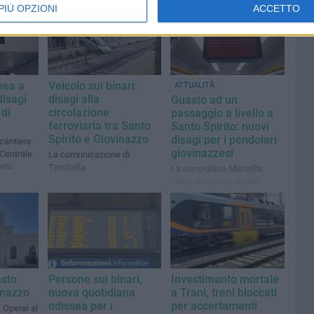
PIÙ OPZIONI
ACCETTO
nea a
Veicolo sui binari:
ATTUALITÀ
disagi
disagi alla
Guasto ad un
 di
circolazione
passaggio a livello a
ferroviaria tra Santo
Santo Spirito: nuovi
Spirito e Giovinazzo
disagi per i pendolari
 cantiere
giovinazzesi
 Centrale
La comunicazione di
anto
Trenitalia
La consigliera Marzella:
«Ogni giorno un regalo
diverso da Trenitalia »
asto
Persone sui binari,
Investimento mortale
inazzo
nuova quotidiana
a Trani, treni bloccati
odissea per i
per accertamenti
. Operai al