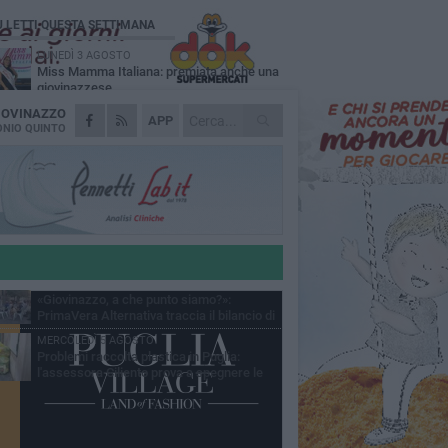
Ù LETTI QUESTA SETTIMANA
LUNEDÌ 3 AGOSTO
Miss Mamma Italiana: premiata anche una
giovinazzese
IOVINAZZO
MARTEDÌ 4 AGOSTO
APP
Liquidi oleosi sul litorale di Giovinazzo,
NIO QUINTO
rimossa macchia di idrocarburi
VENERDÌ 31 LUGLIO
Al via domani "Notti di Stelle 2026": tra il
mito di Mina, la comicità di Uccio De Santis
l ritmo del Salento
VENERDÌ 31 LUGLIO
"Officina Handmade", a Giovinazzo apre la
mostra dedicata all'arte del fatto a mano
LUNEDÌ 3 AGOSTO
«Giovinazzo, a che punto siamo?»:
PrimaVera Alternativa traccia il bilancio di
nni di Sollecito
MERCOLEDÌ 5 AGOSTO
Problemi raccolta plastica in Puglia:
l'assessora Ciliento prova a spegnere le
lemiche