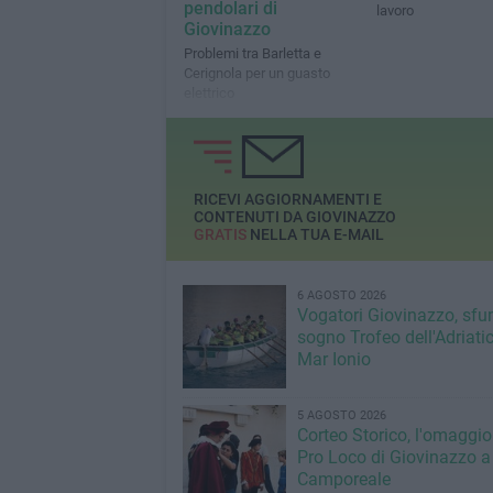
pendolari di
lavoro
Giovinazzo
Problemi tra Barletta e
Cerignola per un guasto
elettrico
RICEVI AGGIORNAMENTI E
CONTENUTI DA GIOVINAZZO
GRATIS
NELLA TUA E-MAIL
6 AGOSTO 2026
Vogatori Giovinazzo, sfu
sogno Trofeo dell'Adriatic
Mar Ionio
5 AGOSTO 2026
Corteo Storico, l'omaggio
Pro Loco di Giovinazzo a
Camporeale