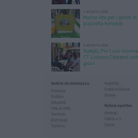
5 AGOSTO 2026
Nuova vita per i giochi di
piazzetta Kennedy
5 AGOSTO 2026
Auè(je), Pro Loco Giovin
CT Lorusso-Cipparoli unit
gioco
Notizie da Giovinazzo
Nightlife
Eventi e cultura
Cronaca
Scuola
Politica
Attualità
Notizie sportive
Vita di città
Hockey
Territorio
Calcio a 5
Enti locali
Calcio
Turismo