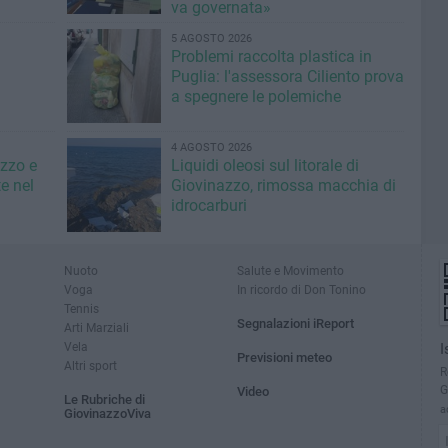
va governata»
5 AGOSTO 2026
Problemi raccolta plastica in
Puglia: l'assessora Ciliento prova
a spegnere le polemiche
4 AGOSTO 2026
azzo e
Liquidi oleosi sul litorale di
e nel
Giovinazzo, rimossa macchia di
idrocarburi
Nuoto
Salute e Movimento
Voga
In ricordo di Don Tonino
Tennis
Segnalazioni iReport
Arti Marziali
Vela
I
Previsioni meteo
Altri sport
R
G
Video
Le Rubriche di
a
GiovinazzoViva