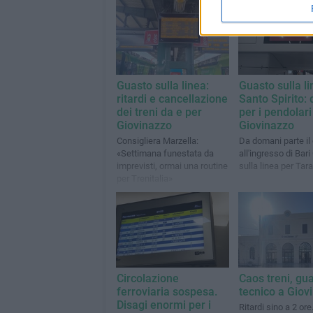
Guasto sulla linea:
Guasto sulla li
ritardi e cancellazione
Santo Spirito: 
dei treni da e per
per i pendolari
Giovinazzo
Giovinazzo
Consigliera Marzella:
Da domani parte il
«Settimana funestata da
all'ingresso di Bari
imprevisti, ormai una routine
sulla linea per Tar
per Trenitalia»
Circolazione
Caos treni, gu
ferroviaria sospesa.
tecnico a Giov
Disagi enormi per i
Ritardi sino a 2 ore