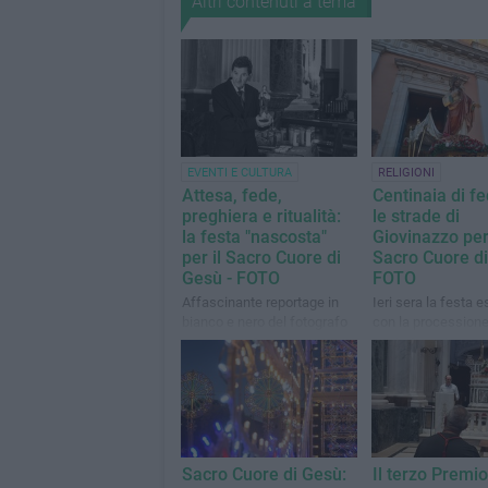
Altri contenuti a tema
EVENTI E CULTURA
RELIGIONI
Attesa, fede,
Centinaia di fe
preghiera e ritualità:
le strade di
la festa "nascosta"
Giovinazzo per 
per il Sacro Cuore di
Sacro Cuore di
Gesù - FOTO
FOTO
Affascinante reportage in
Ieri sera la festa e
bianco e nero del fotografo
con la processione
Giuseppe Palmiotto
Sant'Agostino e nel
San Giuseppe
Sacro Cuore di Gesù:
Il terzo Premi