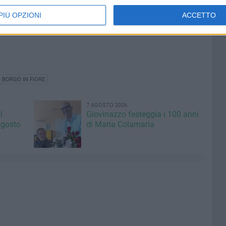
PIÙ OPZIONI
ACCETTO
 BORGO IN FIORE
7 AGOSTO 2026
l
Giovinazzo festeggia i 100 anni
agosto
di Maria Colamaria