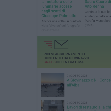
la metafora delle
Sacro Cuore d
luminarie accese
Vito Renna
negli scatti di
Continua la sua bat
Giuseppe Palmiotto
sostegno della ric
l'Atrofia Muscolare
Ancora una volta un punto di
(SMA)
vista "diverso" del fotografo
giovinazzese
RICEVI AGGIORNAMENTI E
CONTENUTI DA GIOVINAZZO
GRATIS
NELLA TUA E-MAIL
7 AGOSTO 2026
A Giovinazzo c'è il Conce
all'Alba
7 AGOSTO 2026
Lavori di restauro alla ch