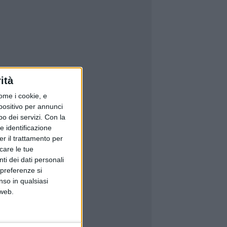
ità
ome i cookie, e
spositivo per annunci
o dei servizi.
Con la
e identificazione
er il trattamento per
icare le tue
ti dei dati personali
 preferenze si
nso in qualsiasi
 web.