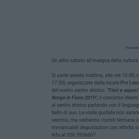
Powere
Un altro sabato all'insegna della cultur
Si parte questa mattina, alle ore 10.00, co
17.00) organizzate dalla locale
Pro Loc
del nostro centro storico.
"Fiori e sapori"
Borgo in Fiore 2019",
il concorso ideat
al centro storico parlando con il linguag
bello di suo. Le visite guidate non saran
vecchia, ma vedranno i turisti fermarsi co
immancabili degustazioni con attività co
Info al 350.5936607.