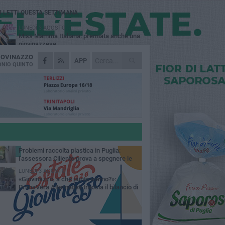
Ù LETTI QUESTA SETTIMANA
LUNEDÌ 3 AGOSTO
Miss Mamma Italiana: premiata anche una
giovinazzese
IOVINAZZO
MARTEDÌ 4 AGOSTO
APP
Liquidi oleosi sul litorale di Giovinazzo,
NIO QUINTO
rimossa macchia di idrocarburi
VENERDÌ 7 AGOSTO
A Giovinazzo c'è il Concerto all'Alba
GIOVEDÌ 6 AGOSTO
Lavori sul litorale, gli aggiornamenti del
sindaco di Giovinazzo - FOTO
MERCOLEDÌ 5 AGOSTO
Problemi raccolta plastica in Puglia:
l'assessora Ciliento prova a spegnere le
lemiche
LUNEDÌ 3 AGOSTO
«Giovinazzo, a che punto siamo?»:
PrimaVera Alternativa traccia il bilancio di
nni di Sollecito