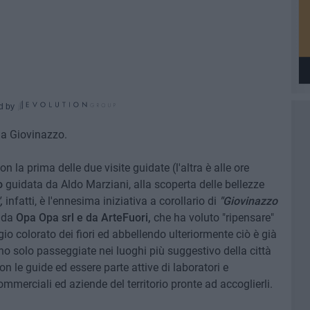
d by
a a Giovinazzo.
n la prima delle due visite guidate (l'altra è alle ore
o
guidata da Aldo Marziani, alla scoperta delle bellezze
,
infatti, è l'ennesima iniziativa a corollario di
"Giovinazzo
o da
Opa Opa srl e da ArteFuori,
che ha voluto "ripensare"
gio colorato dei fiori ed abbellendo ulteriormente ciò è già
no solo passeggiate nei luoghi più suggestivo della città
n le guide ed essere parte attive di laboratori e
mmerciali ed aziende del territorio pronte ad accoglierli.