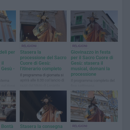
RELIGIONI
RELIGIONI
deli per
Stasera la
Giovinazzo in festa
processione del Sacro
per il Sacro Cuore di
il
Cuore di Gesù:
Gesù: stasera il
 Gesù -
l'itinerario completo
musical, domani la
processione
Il programma di giornata si
aprirà alle 8.00 col lancio di
sterna
Il programma completo del
razzi dal Molo di Levante
 nel rione
fine settimana
 rione
o Bontà
Stasera la consegna
RELIGIONI