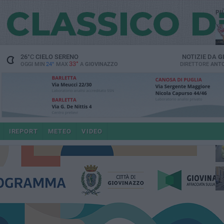
PI
26
°C
CIELO SERENO
NOTIZIE DA
G
33°
OGGI MIN
24°
MAX
A
GIOVINAZZO
DIRETTORE
ANTO
IREPORT
METEO
VIDEO
po
4 a