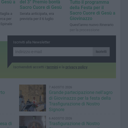
i Gesù a
del 3° Premio bontà
Tutto il programma
Sacro Cuore di Gesù
della Festa per il
Sacro Cuore di Gesù a
taglia a
Serata anticipata, era
Giovinazzo
erca per
prevista per il 6 luglio
 Spinale
Quest'anno nuovo itinerario
per la processione
Iscriviti alla Newsletter
Iscriviti
Iscrivendoti accetti i
termini
e la
privacy policy
7 AGOSTO 2026
rto
Grande partecipazione nell'agro
di Giovinazzo per la festa della
Trasfigurazione di Nostro
Signore
6 AGOSTO 2026
iesa di
Trasfigurazione di Nostro