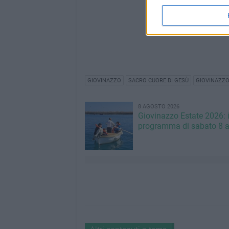
GIOVINAZZO
SACRO CUORE DI GESÙ
GIOVINAZZO
8 AGOSTO 2026
Giovinazzo Estate 2026: i
programma di sabato 8 