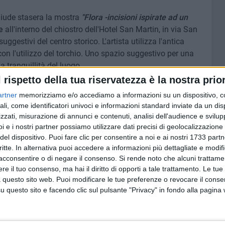
hiude stasera la mostra
"Flora -incisioni ispirate ad un
e
all'interno del chiostro dell'Hotel San Martin, in via San
gestivi del centro storico. L'artista utilizza l'antica
 con l'utilizzo del torchio. Uno spazio suggestivo per una
 tranquillità del luogo.
l rispetto della tua riservatezza è la nostra prior
Parrocchia di Sant'Agostino, sita nell'omonima piazza, il
artner
memorizziamo e/o accediamo a informazioni su un dispositivo, c
 Complessi Bandistici giovinazzesi
diretti dal
Maestro
ali, come identificatori univoci e informazioni standard inviate da un di
menti per il
Sacro Cuore di Gesù
, che culmineranno
zzati, misurazione di annunci e contenuti, analisi dell'audience e svilupp
ne per le strade della città.
i e i nostri partner possiamo utilizzare dati precisi di geolocalizzazione 
del dispositivo. Puoi fare clic per consentire a noi e ai nostri 1733 partn
critte. In alternativa puoi accedere a informazioni più dettagliate e modif
natica Miliare, l'atteso conferimento della cittadinanza
acconsentire o di negare il consenso.
Si rende noto che alcuni trattamen
urturro. Inizio della cerimonia prevista per le 19.00.
e il tuo consenso, ma hai il diritto di opporti a tale trattamento. Le tue
 questo sito web. Puoi modificare le tue preferenze o revocare il conse
questo sito e facendo clic sul pulsante "Privacy" in fondo alla pagina