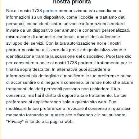
Nunziante.
Lasorsa non è più da tempo nel movimento,
nostra priorità
essendo passato al Gruppo Misto, ma è rimasto
Noi e i nostri 1733
partner
memorizziamo e/o accediamo a
l'interlocutore dell'Amministrazione in questa vicenda. Tra lui
informazioni su un dispositivo, come i cookie, e trattiamo dati
e
Teresa Discioscia,
dunque, vi sarebbe stata «distonia»
personali, come identificatori univoci e informazioni standard
negli intenti e negli obiettivi da raggiungere.
inviate da un dispositivo per annunci e contenuti personalizzati,
misurazione di annunci e contenuti, analisi dell'audience e
Oggi vi pubblichiamo per intero la versione dei fatti del
sviluppo dei servizi.
Con la tua autorizzazione noi e i nostri
gruppo dirigente di Giovinazzo Bene Comune, che intende
partner possiamo utilizzare dati precisi di geolocalizzazione e
fare piena e definitiva luce sulla vicenda. Restiamo a
identificazione tramite la scansione del dispositivo. Puoi fare clic
disposizione di chiunque abbia da dire qualcosa in merito
per consentire a noi e ai nostri 1733 partner il trattamento per le
alla vicenda (G.B.).
finalità sopra descritte. In alternativa puoi accedere a
informazioni più dettagliate e modificare le tue preferenze prima
«È trascorso poco più di un anno dall'insediamento della
di acconsentire o di negare il consenso.
Si rende noto che alcuni
trattamenti dei dati personali possono non richiedere il tuo
nostra amministrazione ed è arrivato il tempo dei primi
consenso, ma hai il diritto di opporti a tale trattamento. Le tue
bilanci. Quest'avventura è iniziata con grande entusiasmo
preferenze si applicheranno solo a questo sito web. Puoi
ma anche con qualche preoccupazione. Gli ambiziosi
modificare le tue preferenze o revocare il consenso in qualsiasi
obiettivi del programma elettorale aprivano la nostra città ad
momento tornando su questo sito e facendo clic sul pulsante
un futuro diverso perché si doveva partire da un nuovo modo
"Privacy" in fondo alla pagina web.
di intendere la politica che tornava ad essere una missione
al servizio dei cittadini.