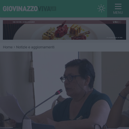
MENU
Home
Notizie e aggiornamenti