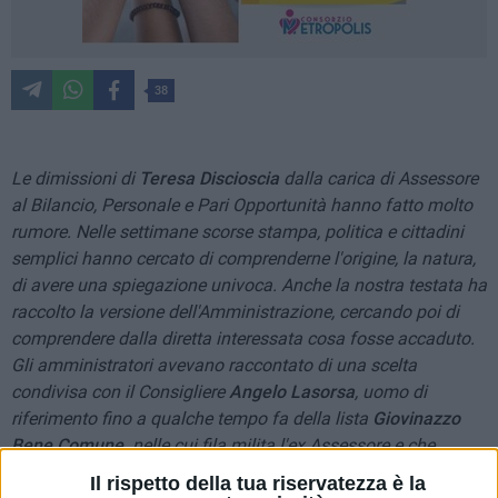
38
Le dimissioni di
Teresa Discioscia
dalla carica di Assessore
al Bilancio, Personale e Pari Opportunità hanno fatto molto
rumore. Nelle settimane scorse stampa, politica e cittadini
semplici hanno cercato di comprenderne l'origine, la natura,
di avere una spiegazione univoca. Anche la nostra testata ha
raccolto la versione dell'Amministrazione, cercando poi di
comprendere dalla diretta interessata cosa fosse accaduto.
Gli amministratori avevano raccontato di una scelta
condivisa con il Consigliere
Angelo Lasorsa
, uomo di
riferimento fino a qualche tempo fa della lista
Giovinazzo
Bene Comune,
nelle cui fila milita l'ex Assessore e che
faceva riferimento al Vicepresidente regionale,
Antonio
Il rispetto della tua riservatezza è la