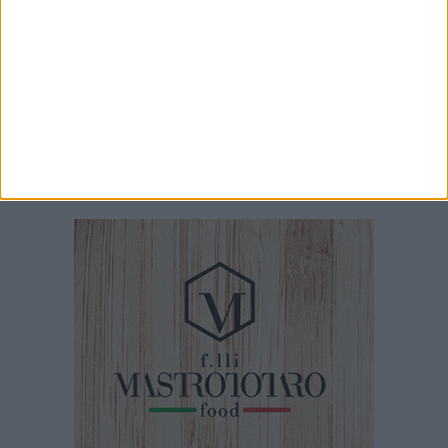
6 AGOSTO 2026
Lavori sul litorale, gli aggiornamenti del
sindaco di Giovinazzo - FOTO
6 AGOSTO 2026
Vogatori Giovinazzo, sfuma il sogno Trofeo
dell'Adriatico e del Mar Ionio