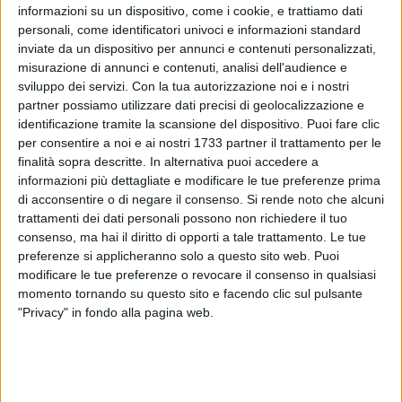
informazioni su un dispositivo, come i cookie, e trattiamo dati
personali, come identificatori univoci e informazioni standard
inviate da un dispositivo per annunci e contenuti personalizzati,
214
A cura di
misurazione di annunci e contenuti, analisi dell'audience e
GIANLUCA BATTISTA
sviluppo dei servizi.
Con la tua autorizzazione noi e i nostri
partner possiamo utilizzare dati precisi di geolocalizzazione e
identificazione tramite la scansione del dispositivo. Puoi fare clic
per consentire a noi e ai nostri 1733 partner il trattamento per le
L'
Accademia delle Culture e dei Pensieri del Mediterraneo
finalità sopra descritte. In alternativa puoi accedere a
propone una nuova serata all'insegna della letteratura.
informazioni più dettagliate e modificare le tue preferenze prima
Venerdì 31 maggio, alle ore 20.00, nell'Auditorium dell'Istituto
di acconsentire o di negare il consenso.
Si rende noto che alcuni
Vittorio Emanuele II di Giovinazzo sarà infatti presentato la
trattamenti dei dati personali possono non richiedere il tuo
consenso, ma hai il diritto di opporti a tale trattamento. Le tue
silloge
"All'ombra del sicomoro"
(Santelli Editore) del poeta
preferenze si applicheranno solo a questo sito web. Puoi
Gabriele Giuliano.
modificare le tue preferenze o revocare il consenso in qualsiasi
momento tornando su questo sito e facendo clic sul pulsante
La serata sarà aperta dai saluti istituzionali del Sindaco di
"Privacy" in fondo alla pagina web.
Giovinazzo,
Tommaso Depalma.
Poi spazio al dialogo tra
l'autore e
Nicola De Matteo
, presidente dell'Accademia delle
Culture e dei Pensieri del Mediterraneo. I versi saranno letti
dal bravo Franco Martini. Coordina la serata
Carmen