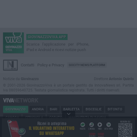
GIOVINAZZOVIVA APP
Scarica l'applicazione per iPhone,
iPad e Android e ricevi notizie push
Contatti
Policy e Privacy
GOCITY NEWS PLATFORM
Notizie da
Giovinazzo
Direttore
Antonio Quinto
© 2001-2026 GiovinazzoViva è un portale gestito da InnovaNews srl. Partita
iva 08059640725. Testata giornalistica registrata. Tutti i diritti riservati.
GIOVINAZZO
ANDRIA
BARI
BARLETTA
BISCEGLIE
BITONTO
CANOSA
CERIGNOLA
CORATO
MARGHERITA DI SAVOIA
MINERVINO
MODUGNO
MOLFETTA
PUGLIA
RUVO
SAN FERDINANDO
SPINAZZOLA
TERLIZZI
TRANI
TRINITAPOLI