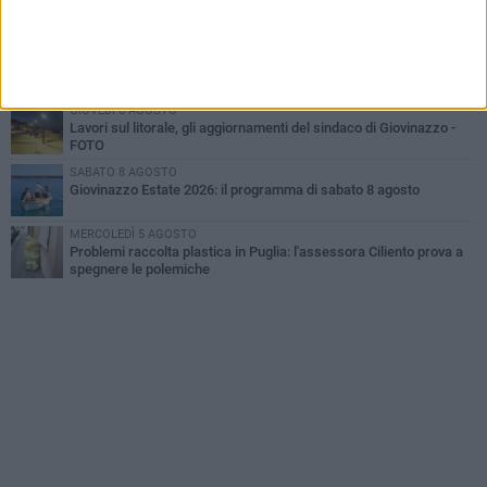
A Giovinazzo c'è il Concerto all'Alba
MARTEDÌ 4 AGOSTO
Liquidi oleosi sul litorale di Giovinazzo, rimossa macchia di
idrocarburi
GIOVEDÌ 6 AGOSTO
Lavori sul litorale, gli aggiornamenti del sindaco di Giovinazzo -
FOTO
SABATO 8 AGOSTO
Giovinazzo Estate 2026: il programma di sabato 8 agosto
MERCOLEDÌ 5 AGOSTO
Problemi raccolta plastica in Puglia: l'assessora Ciliento prova a
spegnere le polemiche