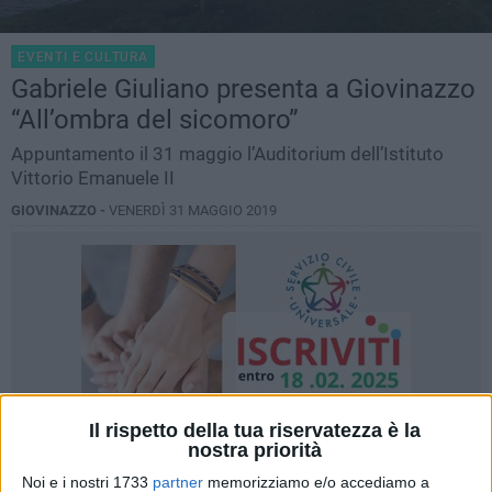
EVENTI E CULTURA
Gabriele Giuliano presenta a Giovinazzo
“All’ombra del sicomoro”
Appuntamento il 31 maggio l’Auditorium dell’Istituto
Vittorio Emanuele II
GIOVINAZZO -
VENERDÌ 31 MAGGIO 2019
Il rispetto della tua riservatezza è la
nostra priorità
Noi e i nostri 1733
partner
memorizziamo e/o accediamo a