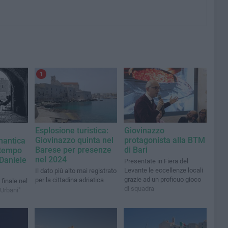
1
Esplosione turistica:
Giovinazzo
Giovinazzo quinta nel
protagonista alla BTM
mantica
Barese per presenze
di Bari
 tempo
nel 2024
 Daniele
Presentate in Fiera del
Levante le eccellenze locali
Il dato più alto mai registrato
grazie ad un proficuo gioco
per la cittadina adriatica
 finale nel
di squadra
 Urbani"