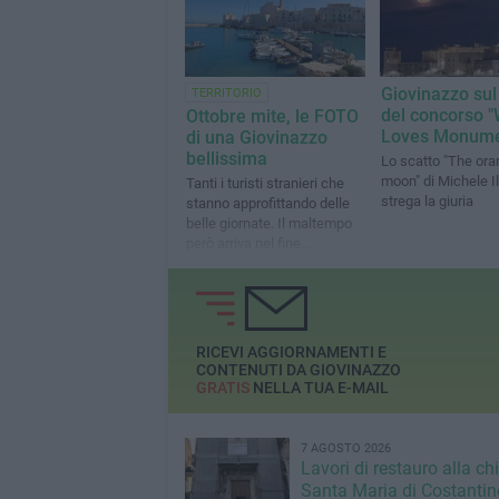
Giovinazzo sul
TERRITORIO
del concorso "
Ottobre mite, le FOTO
Loves Monume
di una Giovinazzo
bellissima
Lo scatto "The ora
moon" di Michele Il
Tanti i turisti stranieri che
strega la giuria
stanno approfittando delle
belle giornate. Il maltempo
però arriva nel fine
settimana
RICEVI AGGIORNAMENTI E
CONTENUTI DA GIOVINAZZO
GRATIS
NELLA TUA E-MAIL
7 AGOSTO 2026
Lavori di restauro alla ch
Santa Maria di Costantin