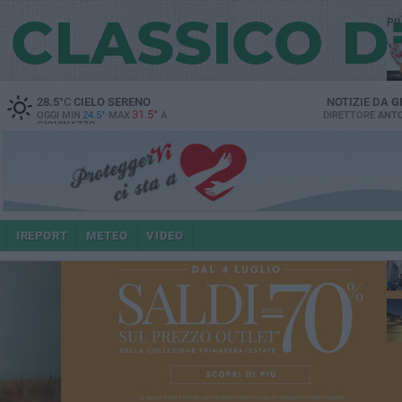
PI
28.5
°C
CIELO SERENO
NOTIZIE DA
G
31.5°
OGGI MIN
24.5°
MAX
A
DIRETTORE
ANTO
GIOVINAZZO
po
IREPORT
METEO
VIDEO
4 a