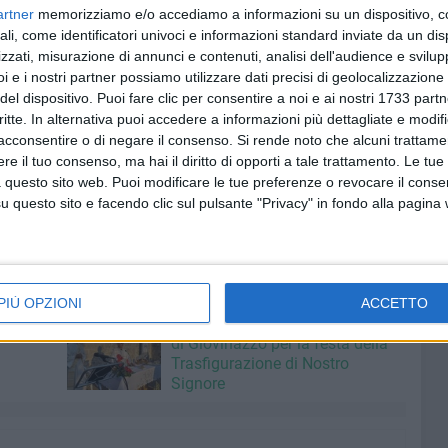
artner
memorizziamo e/o accediamo a informazioni su un dispositivo, c
ella Maiella, nel teatino, in Abruzzo, alla scoperta di
ali, come identificatori univoci e informazioni standard inviate da un di
nte sono scesi sulla costa, visitando dapprima il comune
zzati, misurazione di annunci e contenuti, analisi dell'audience e svilupp
trovamenti archeologici, per poi chiudere la puntata alla
i e i nostri partner possiamo utilizzare dati precisi di geolocalizzazione 
rgani da pesca presenti dal Molise alle Marche.
del dispositivo. Puoi fare clic per consentire a noi e ai nostri 1733 partn
critte. In alternativa puoi accedere a informazioni più dettagliate e modif
ui siti internet specializzati di mezza Europa, dalla Francia
acconsentire o di negare il consenso.
Si rende noto che alcuni trattamen
e il tuo consenso, ma hai il diritto di opporti a tale trattamento. Le tue
nia, come meta turistica da non perdere, vivrà domani
 questo sito web. Puoi modificare le tue preferenze o revocare il conse
riamo serva da ulteriore volano per l'economia locale di
questo sito e facendo clic sul pulsante "Privacy" in fondo alla pagina
DARIO VERGASSOLA
AUTOSTRADE PER L'ITALIA
PIÙ OPZIONI
ACCETTO
7 AGOSTO 2026
rto
Grande partecipazione nell'agro
di Giovinazzo per la festa della
Trasfigurazione di Nostro
Signore