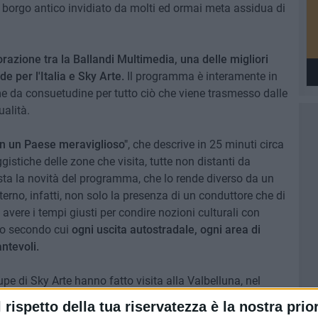
un borgo antico invidiato da molti ed ormai meta assidua di
borazione tra la Ballandi Multimedia, una delle migliori
e per l'Italia e Sky Arte.
Il programma è interamente in
me da consuetudine per tutto ciò che viene trasmesso dalle
alità.
 in un Paese meraviglioso"
, che descrive in 25 minuti circa
ggistiche delle zone che visita, tutte non distanti da
sta la novità del programma, che lo rende diverso da un
terno, infatti, non solo la presenza di un conduttore che di
avere i tempi giusti per condire nozioni culturali con
io secondo cui
ogni uscita autostradale, ogni area di
ntevoli.
pe di Sky Arte hanno fatto visita alla Valbelluna, nel
oprendo chiesette rurali ed i comuni di
Feltre e Vittorio
l rispetto della tua riservatezza è la nostra prior
e partiti dall'area di servizio
Alento Ovest
, si sono