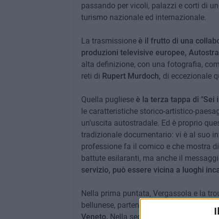
passando per vicoli, palazzi e corti di 
turismo nazionale ed internazionale.
La trasmissione
è il frutto di una colla
produzioni televisive europee, Autostrad
alta definizione, con una fotografia, co
reti di
Rupert Murdoch,
di eccezionale qu
Quella pugliese
è la terza tappa di "Sei
le caratteristiche storico-artistico-paesa
un'uscita autostradale. Ed è proprio que
tradizionale documentario: vi è al suo in
professione fa il comico e che mostra di 
battute esilaranti, ma anche il messagg
servizio, può essere vicina a luoghi inca
Nella prima puntata, Vergassola e la trou
bellunese, partendo da
Cervada Est
e sc
I
Veneto.
Nella seconda, invece, dopo esser