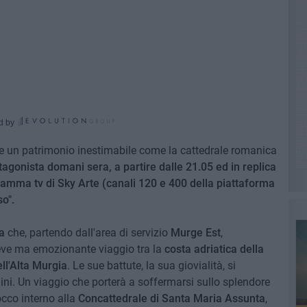
d by
re un patrimonio inestimabile come la cattedrale romanica
agonista domani sera, a partire dalle 21.05 ed in replica
gramma tv di Sky Arte (canali 120 e 400 della piattaforma
o".
a
che, partendo dall'area di servizio
Murge Est
,
reve ma emozionante viaggio tra la
costa adriatica della
ll'Alta Murgia
. Le sue battute, la sua giovialità, si
ni. Un viaggio che porterà a soffermarsi sullo splendore
cco interno alla
Concattedrale di Santa Maria Assunta
,