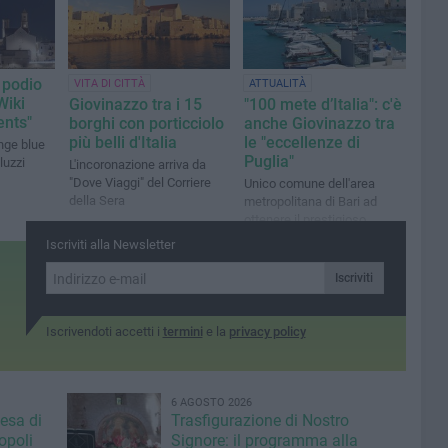
 podio
VITA DI CITTÀ
ATTUALITÀ
Wiki
Giovinazzo tra i 15
"100 mete d’Italia": c'è
nts"
borghi con porticciolo
anche Giovinazzo tra
più belli d'Italia
le "eccellenze di
nge blue
Puglia"
luzzi
L'incoronazione arriva da
"Dove Viaggi" del Corriere
Unico comune dell'area
della Sera
metropolitana di Bari ad
ottenere il prestigioso
riconoscimento. Emiliano:
Iscriviti alla Newsletter
La Puglia oggi è una terra
attrattiva
Iscriviti
Iscrivendoti accetti i
termini
e la
privacy policy
6 AGOSTO 2026
iesa di
Trasfigurazione di Nostro
opoli
Signore: il programma alla