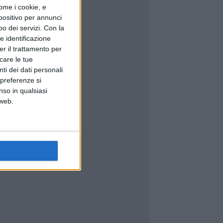
ome i cookie, e
spositivo per annunci
o dei servizi.
Con la
e identificazione
er il trattamento per
icare le tue
ti dei dati personali
 preferenze si
nso in qualsiasi
 web.