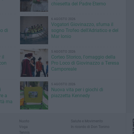
chiesetta del Padre Eterno
6 AGOSTO 2026
Vogatori Giovinazzo, sfuma il
o di
sogno Trofeo dell'Adriatico e del
Mar Ionio
5 AGOSTO 2026
il
Corteo Storico, l'omaggio della
con
Pro Loco di Giovinazzo a Teresa
Camporeale
5 AGOSTO 2026
i
Nuova vita per i giochi di
re a
piazzetta Kennedy
ità ma
Nuoto
Salute e Movimento
Voga
In ricordo di Don Tonino
Tennis