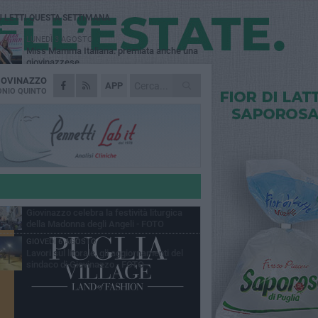
Ù LETTI QUESTA SETTIMANA
LUNEDÌ 3 AGOSTO
Miss Mamma Italiana: premiata anche una
giovinazzese
IOVINAZZO
MARTEDÌ 4 AGOSTO
APP
Liquidi oleosi sul litorale di Giovinazzo,
NIO QUINTO
rimossa macchia di idrocarburi
MERCOLEDÌ 5 AGOSTO
Problemi raccolta plastica in Puglia:
l'assessora Ciliento prova a spegnere le
lemiche
LUNEDÌ 3 AGOSTO
«Giovinazzo, a che punto siamo?»:
PrimaVera Alternativa traccia il bilancio di
nni di Sollecito
MARTEDÌ 4 AGOSTO
Giovinazzo celebra la festività liturgica
della Madonna degli Angeli - FOTO
GIOVEDÌ 6 AGOSTO
Lavori sul litorale, gli aggiornamenti del
sindaco di Giovinazzo - FOTO