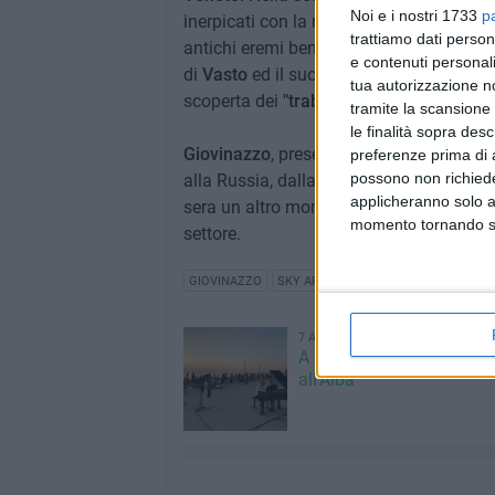
Noi e i nostri 1733
p
inerpicati con la neve fino al massiccio d
trattiamo dati person
antichi eremi benedettini. Successivame
e contenuti personali
di
Vasto
ed il suo circondario ricco di ri
tua autorizzazione no
scoperta dei
"trabucchi"
, i particolari a
tramite la scansione 
le finalità sopra des
Giovinazzo
, presente negli ultimi anni s
preferenze prima di 
possono non richieder
alla Russia, dalla Danimarca alla Germa
applicheranno solo a
sera un altro momento di gloria, che spe
momento tornando su 
settore.
GIOVINAZZO
SKY ARTE
BALLANDI MULTIMEDIA
7 AGOSTO 2026
A Giovinazzo c'è il Conce
all'Alba