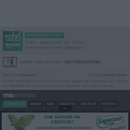
GIOVINAZZOVIVA APP
Scarica l'applicazione per iPhone,
iPad e Android e ricevi notizie push
Contatti
Policy e Privacy
GOCITY NEWS PLATFORM
Notizie da
Giovinazzo
Direttore
Antonio Quinto
© 2001-2026 GiovinazzoViva è un portale gestito da InnovaNews srl. Partita
iva 08059640725. Testata giornalistica registrata. Tutti i diritti riservati.
GIOVINAZZO
ANDRIA
BARI
BARLETTA
BISCEGLIE
BITONTO
CANOSA
CERIGNOLA
CORATO
MARGHERITA DI SAVOIA
MINERVINO
MODUGNO
MOLFETTA
PUGLIA
RUVO
SAN FERDINANDO
SPINAZZOLA
TERLIZZI
TRANI
TRINITAPOLI