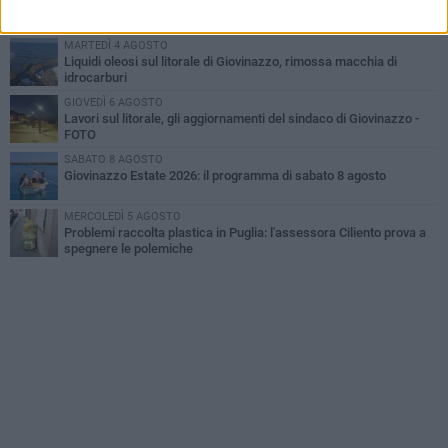
A Giovinazzo c'è il Concerto all'Alba
MARTEDÌ 4 AGOSTO
Liquidi oleosi sul litorale di Giovinazzo, rimossa macchia di
idrocarburi
GIOVEDÌ 6 AGOSTO
Lavori sul litorale, gli aggiornamenti del sindaco di Giovinazzo -
FOTO
SABATO 8 AGOSTO
Giovinazzo Estate 2026: il programma di sabato 8 agosto
MERCOLEDÌ 5 AGOSTO
Problemi raccolta plastica in Puglia: l'assessora Ciliento prova a
spegnere le polemiche