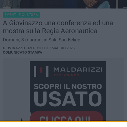
EVENTI E CULTURA
A Giovinazzo una conferenza ed una
mostra sulla Regia Aeronautica
Domani, 8 maggio, in Sala San Felice
GIOVINAZZO -
MERCOLEDÌ 7 MAGGIO 2025
COMUNICATO STAMPA