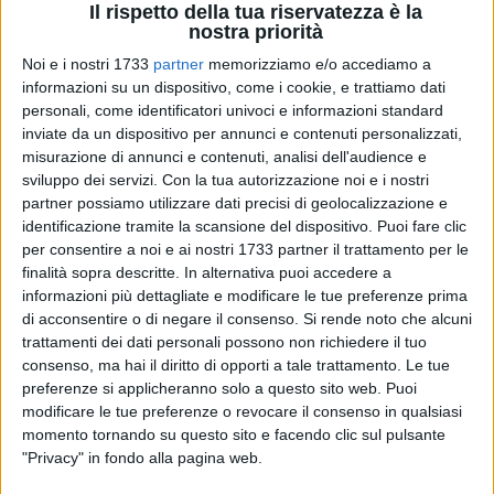
Il rispetto della tua riservatezza è la
nostra priorità
Noi e i nostri 1733
partner
memorizziamo e/o accediamo a
69
informazioni su un dispositivo, come i cookie, e trattiamo dati
personali, come identificatori univoci e informazioni standard
inviate da un dispositivo per annunci e contenuti personalizzati,
"Il Lungo volo della Regia Aeronautica".
misurazione di annunci e contenuti, analisi dell'audience e
A Giovinazzo, la sala comunale San Felice, dalla mattinata
sviluppo dei servizi.
Con la tua autorizzazione noi e i nostri
partner possiamo utilizzare dati precisi di geolocalizzazione e
dell'8 maggio, ospiterà una mostra dedicata alla storia della
identificazione tramite la scansione del dispositivo. Puoi fare clic
Regia Aeronautica. Un nuovo percorso storico inerente la
per consentire a noi e ai nostri 1733 partner il trattamento per le
storia dell'Arma Aeronautica, da sempre amata dal popolo
finalità sopra descritte. In alternativa puoi accedere a
italiano.
informazioni più dettagliate e modificare le tue preferenze prima
di acconsentire o di negare il consenso.
Si rende noto che alcuni
Per tale circostanza saranno esposti oltre
cinquanta
trattamenti dei dati personali possono non richiedere il tuo
modellini storici
al fine di descrivere visivamente
consenso, ma hai il diritto di opporti a tale trattamento. Le tue
preferenze si applicheranno solo a questo sito web. Puoi
l'evoluzione dei velivoli nel corso degli anni.
Una mostra
modificare le tue preferenze o revocare il consenso in qualsiasi
aperta
dalle ore 09:30 per oltre un centinaio di alunni
momento tornando su questo sito e facendo clic sul pulsante
appartenenti alle scuole di Giovinazzo,
accompagnati dai
"Privacy" in fondo alla pagina web.
rispettivi docenti e saranno proiettati per i ragazzi alcuni