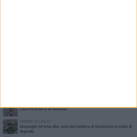
PIÙ LETTI QUESTA SETTIMANA
MARTEDÌ 30 GIUGNO
Cala Porto terra di nessuno
VENERDÌ 10 LUGLIO
Sterpaglie ed erba alta: aree del cimitero di Giovinazzo in stato di
degrado