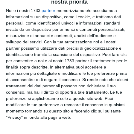
nostra priorità
Noi e i nostri 1733
partner
memorizziamo e/o accediamo a
27
A cura di
informazioni su un dispositivo, come i cookie, e trattiamo dati
GIANLUCA BATTISTA
personali, come identificatori univoci e informazioni standard
inviate da un dispositivo per annunci e contenuti personalizzati,
misurazione di annunci e contenuti, analisi dell'audience e
sviluppo dei servizi.
Con la tua autorizzazione noi e i nostri
partner possiamo utilizzare dati precisi di geolocalizzazione e
identificazione tramite la scansione del dispositivo. Puoi fare clic
per consentire a noi e ai nostri 1733 partner il trattamento per le
«Sono due mesi che abbiamo avvisato il Comune di
finalità sopra descritte. In alternativa puoi accedere a
Giovinazzo che alcuni lampioni di
via Bovio
sono spenti, ma
informazioni più dettagliate e modificare le tue preferenze prima
a tutt'oggi non si è visto nessuno. Si vergognassero!». Lo
di acconsentire o di negare il consenso.
Si rende noto che alcuni
trattamenti dei dati personali possono non richiedere il tuo
sfogo è di una cittadina e nostra lettrice, che ci ha chiesto
consenso, ma hai il diritto di opporti a tale trattamento. Le tue
aiuto su una questione che inizia ad avere del grottesco.
preferenze si applicheranno solo a questo sito web. Puoi
modificare le tue preferenze o revocare il consenso in qualsiasi
Da qualche tempo (precisamente dalla scorsa estate) si
momento tornando su questo sito e facendo clic sul pulsante
registrano
guasti all'illuminazione pubblica
in varie zone
"Privacy" in fondo alla pagina web.
della città, magari anche non vicine tra loro. Via Bovio, nel
caso di specie che vi rappresentiamo, è una traversa del