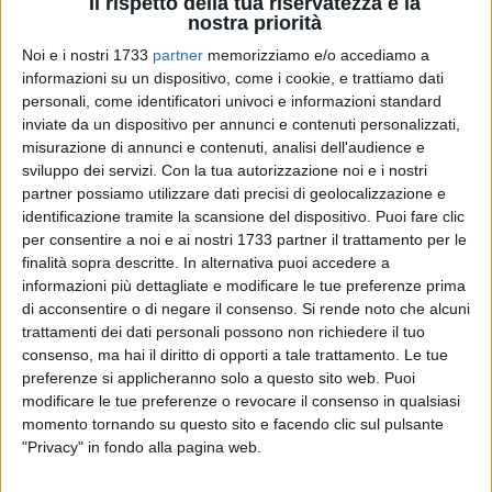
Il rispetto della tua riservatezza è la
nostra priorità
Noi e i nostri 1733
partner
memorizziamo e/o accediamo a
informazioni su un dispositivo, come i cookie, e trattiamo dati
54
personali, come identificatori univoci e informazioni standard
inviate da un dispositivo per annunci e contenuti personalizzati,
misurazione di annunci e contenuti, analisi dell'audience e
sviluppo dei servizi.
Con la tua autorizzazione noi e i nostri
Come vi abbiamo anticipato questa mattina,
Dario
partner possiamo utilizzare dati precisi di geolocalizzazione e
Vergassola
sarà questa sera a Levante, in piazzale
identificazione tramite la scansione del dispositivo. Puoi fare clic
Aeronautica Militare, protagonista del dialogo con il regista e
per consentire a noi e ai nostri 1733 partner il trattamento per le
poeta
Cosimo Damiano Damato
in uno dei tanti eventi
finalità sopra descritte. In alternativa puoi accedere a
inseriti nel cartellone dell'
Estate Giovinazzese.
informazioni più dettagliate e modificare le tue preferenze prima
di acconsentire o di negare il consenso.
Si rende noto che alcuni
trattamenti dei dati personali possono non richiedere il tuo
In concomitanza con la sua la sua permanenza a
consenso, ma hai il diritto di opporti a tale trattamento. Le tue
Giovinazzo, il comico spezzino ha registrato una puntata
preferenze si applicheranno solo a questo sito web. Puoi
sulla Puglia del suo programma televisivo
"Sei in un Paese
modificare le tue preferenze o revocare il consenso in qualsiasi
meraviglioso"
in onda su
Sky Arte
e realizzato in
momento tornando su questo sito e facendo clic sul pulsante
collaborazione con
Autostrade per l'Italia.
"Privacy" in fondo alla pagina web.