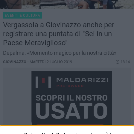
EVENTI E CULTURA
Vergassola a Giovinazzo anche per
registrare una puntata di "Sei in un
Paese Meraviglioso"
Depalma: «Momento magico per la nostra città»
GIOVINAZZO -
MARTEDÌ 2 LUGLIO 2019
18.14