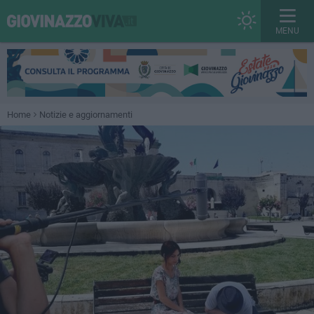
MENU
Home
Notizie e aggiornamenti