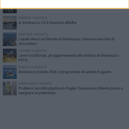
LUNEDÌ 3 AGOSTO
Miss Mamma Italiana: premiata anche una giovinazzese
VENERDÌ 7 AGOSTO
A Giovinazzo c'è il Concerto all'Alba
MARTEDÌ 4 AGOSTO
Liquidi oleosi sul litorale di Giovinazzo, rimossa macchia di
idrocarburi
GIOVEDÌ 6 AGOSTO
Lavori sul litorale, gli aggiornamenti del sindaco di Giovinazzo -
FOTO
SABATO 8 AGOSTO
Giovinazzo Estate 2026: il programma di sabato 8 agosto
MERCOLEDÌ 5 AGOSTO
Problemi raccolta plastica in Puglia: l'assessora Ciliento prova a
spegnere le polemiche