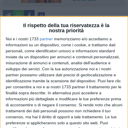
52
Il rispetto della tua riservatezza è la
nostra priorità
Questa sera, martedì 2 luglio, alle ore 21, presso la piazzale
Noi e i nostri 1733
partner
memorizziamo e/o accediamo a
Aeronautica Militare
Dario Vergassola e Cosimo Damiano
informazioni su un dispositivo, come i cookie, e trattiamo dati
personali, come identificatori univoci e informazioni standard
Damato
saranno in scena per un appuntamento gratuito in
inviate da un dispositivo per annunci e contenuti personalizzati,
programma all'interno della seconda edizione del
Luce
misurazione di annunci e contenuti, analisi dell'audience e
Music Festival. Approdi Musicali,
progetto vincitore
sviluppo dei servizi.
Con la tua autorizzazione noi e i nostri
dell'Avviso pubblico Spettacolo dal Vivo e Residenze
partner possiamo utilizzare dati precisi di geolocalizzazione e
artistiche promosso dalla Regione Puglia: un festival
identificazione tramite la scansione del dispositivo. Puoi fare clic
itinerante che attiva iniziative pluricentriche, portando eventi
per consentire a noi e ai nostri 1733 partner il trattamento per le
di musica live, con artisti nazionali e internazionali, su tutto il
finalità sopra descritte. In alternativa puoi accedere a
informazioni più dettagliate e modificare le tue preferenze prima
territorio regionale.
di acconsentire o di negare il consenso.
Si rende noto che alcuni
trattamenti dei dati personali possono non richiedere il tuo
Dario Vergassola
ci ha abituati alle sue "interviste
consenso, ma hai il diritto di opporti a tale trattamento. Le tue
impossibili" ma questa volta ad essere intervistato è proprio
preferenze si applicheranno solo a questo sito web. Puoi
lui attraverso un
"Sillabario" personale
: D come donne, M