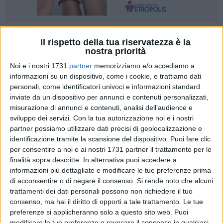
A cura di
Il rispetto della tua riservatezza è la
GIANLUCA BATTISTA
nostra priorità
Noi e i nostri 1731
partner
memorizziamo e/o accediamo a
informazioni su un dispositivo, come i cookie, e trattiamo dati
personali, come identificatori univoci e informazioni standard
La bellezza disarmante del romanico pugliese ed il fascino
inviate da un dispositivo per annunci e contenuti personalizzati,
delle aspre gole della Murgia barese.
Sky Arte
ieri sera
ha
misurazione di annunci e contenuti, analisi dell'audience e
celebrato la Terra di Bari
, nella terza puntata di
"Sei in un
sviluppo dei servizi.
Con la tua autorizzazione noi e i nostri
Paese meraviglioso",
programma tv prodotto da
Ballandi
partner possiamo utilizzare dati precisi di geolocalizzazione e
Multimedia
in collaborazione con
Autostrade per l'Italia.
identificazione tramite la scansione del dispositivo. Puoi fare clic
per consentire a noi e ai nostri 1731 partner il trattamento per le
Dario Vergassola
si è rivelato il solito istrionico conduttore,
finalità sopra descritte. In alternativa puoi accedere a
informazioni più dettagliate e modificare le tue preferenze prima
capace di alternare a nozioni di carattere storico battute
di acconsentire o di negare il consenso.
Si rende noto che alcuni
fulminanti. Il viaggio di questo terzo appuntamento è partito
trattamenti dei dati personali possono non richiedere il tuo
dall'area di servizio autostradale Murge Est. Poi subito sul
consenso, ma hai il diritto di opporti a tale trattamento. Le tue
Lungomare Marina Italiana, dove il comico ligure ha chiesto
preferenze si applicheranno solo a questo sito web. Puoi
indicazioni per raggiungere la vicina Molfetta. Lì ha visitato
modificare le tue preferenze o revocare il consenso in qualsiasi