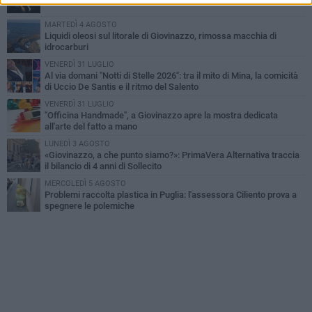
MARTEDÌ 4 AGOSTO
Liquidi oleosi sul litorale di Giovinazzo, rimossa macchia di
idrocarburi
VENERDÌ 31 LUGLIO
Al via domani "Notti di Stelle 2026": tra il mito di Mina, la comicità
di Uccio De Santis e il ritmo del Salento
VENERDÌ 31 LUGLIO
"Officina Handmade", a Giovinazzo apre la mostra dedicata
all'arte del fatto a mano
LUNEDÌ 3 AGOSTO
«Giovinazzo, a che punto siamo?»: PrimaVera Alternativa traccia
il bilancio di 4 anni di Sollecito
MERCOLEDÌ 5 AGOSTO
Problemi raccolta plastica in Puglia: l'assessora Ciliento prova a
spegnere le polemiche