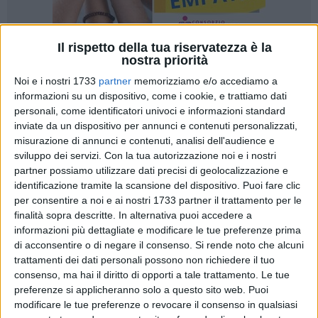
Il rispetto della tua riservatezza è la
nostra priorità
8
A cura di
Noi e i nostri 1733
partner
memorizziamo e/o accediamo a
GIANLUCA BATTISTA
informazioni su un dispositivo, come i cookie, e trattiamo dati
personali, come identificatori univoci e informazioni standard
inviate da un dispositivo per annunci e contenuti personalizzati,
«Ne avevamo già parlato all'indomani delle elezioni del
misurazione di annunci e contenuti, analisi dell'audience e
sviluppo dei servizi.
Con la tua autorizzazione noi e i nostri
nuovo direttivo dell'ANCI Puglia, presieduto dal sindaco di
partner possiamo utilizzare dati precisi di geolocalizzazione e
Polignano a Mare. Condividevamo l'idea che sarebbe stato
identificazione tramite la scansione del dispositivo. Puoi fare clic
utile promuovere
un'unica azione condivisa da tutti coloro
per consentire a noi e ai nostri 1733 partner il trattamento per le
che intendono opporsi alla scelta del Governo
. Andare in
finalità sopra descritte. In alternativa puoi accedere a
ordine sparso servirebbe a poco e non darebbe l'idea di
informazioni più dettagliate e modificare le tue preferenze prima
compattezza del nostro fronte».
di acconsentire o di negare il consenso.
Si rende noto che alcuni
trattamenti dei dati personali possono non richiedere il tuo
consenso, ma hai il diritto di opporti a tale trattamento. Le tue
Così
Tommaso Depalma
all'indomani della pubblicazione
preferenze si applicheranno solo a questo sito web. Puoi
sul nostro portale della notizia della lettera scritta da
modificare le tue preferenze o revocare il consenso in qualsiasi
Domenico Vitto,
sindaco del comune a sud di Bari e