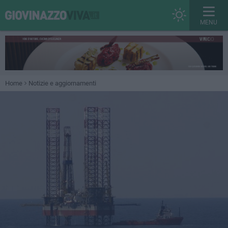
MENU
Home
Notizie e aggiornamenti