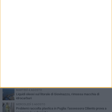
PIÙ LETTI QUESTA SETTIMANA
LUNEDÌ 3 AGOSTO
Miss Mamma Italiana: premiata anche una giovinazzese
MARTEDÌ 4 AGOSTO
Liquidi oleosi sul litorale di Giovinazzo, rimossa macchia di
idrocarburi
MERCOLEDÌ 5 AGOSTO
Problemi raccolta plastica in Puglia: l'assessora Ciliento prova a