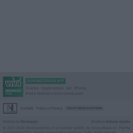
GIOVINAZZOVIVA APP
Scarica l'applicazione per iPhone,
iPad e Android e ricevi notizie push
Contatti
Policy e Privacy
GOCITY NEWS PLATFORM
Notizie da
Giovinazzo
Direttore
Antonio Quinto
© 2001-2026 GiovinazzoViva è un portale gestito da InnovaNews srl. Partita
iva 08059640725. Testata giornalistica registrata. Tutti i diritti riservati.