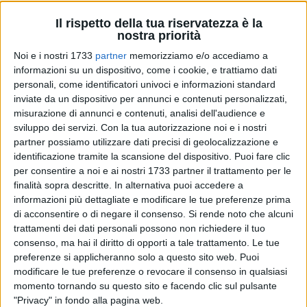
Il rispetto della tua riservatezza è la
nostra priorità
21
A cura di
Noi e i nostri 1733
partner
memorizziamo e/o accediamo a
GIANLUCA BATTISTA
informazioni su un dispositivo, come i cookie, e trattiamo dati
personali, come identificatori univoci e informazioni standard
inviate da un dispositivo per annunci e contenuti personalizzati,
misurazione di annunci e contenuti, analisi dell'audience e
Sarà
Alessia Martino,
la nota speaker di Bari Canale Cento,
sviluppo dei servizi.
Con la tua autorizzazione noi e i nostri
a condurre
"Il Sapore dei Saperi",
la rassegna lettariario-
partner possiamo utilizzare dati precisi di geolocalizzazione e
gastronomica (in foto la scorsa edizione), ideata
identificazione tramite la scansione del dispositivo. Puoi fare clic
dall'
Accademia delle Culture e dei Pensieri del
per consentire a noi e ai nostri 1733 partner il trattamento per le
Mediterraneo
, che andrà in scena domani sera, 29 dicembre,
finalità sopra descritte. In alternativa puoi accedere a
all'interno dell'incantevole Hotel S.Martin di Giovinazzo e di
informazioni più dettagliate e modificare le tue preferenze prima
di acconsentire o di negare il consenso.
Si rende noto che alcuni
cui
InnovaNews- Viva Network
è mediapartner.
trattamenti dei dati personali possono non richiedere il tuo
consenso, ma hai il diritto di opporti a tale trattamento. Le tue
Il programma è assai fitto e coniugherà al meglio l'amore per
preferenze si applicheranno solo a questo sito web. Puoi
i libri e per la scrittura con quello per la nostra terra, ricca di
modificare le tue preferenze o revocare il consenso in qualsiasi
suggestioni enogastronomiche di grande livello.
momento tornando su questo sito e facendo clic sul pulsante
"Privacy" in fondo alla pagina web.