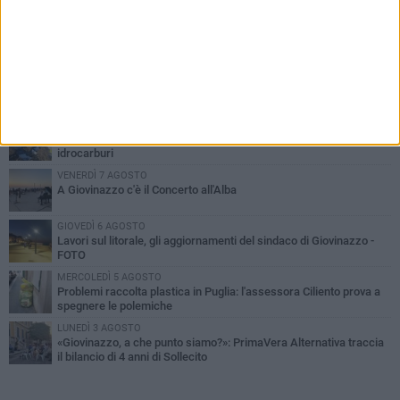
PIÙ LETTI QUESTA SETTIMANA
LUNEDÌ 3 AGOSTO
Miss Mamma Italiana: premiata anche una giovinazzese
MARTEDÌ 4 AGOSTO
Liquidi oleosi sul litorale di Giovinazzo, rimossa macchia di
idrocarburi
VENERDÌ 7 AGOSTO
A Giovinazzo c'è il Concerto all'Alba
GIOVEDÌ 6 AGOSTO
Lavori sul litorale, gli aggiornamenti del sindaco di Giovinazzo -
FOTO
MERCOLEDÌ 5 AGOSTO
Problemi raccolta plastica in Puglia: l'assessora Ciliento prova a
spegnere le polemiche
LUNEDÌ 3 AGOSTO
«Giovinazzo, a che punto siamo?»: PrimaVera Alternativa traccia
il bilancio di 4 anni di Sollecito