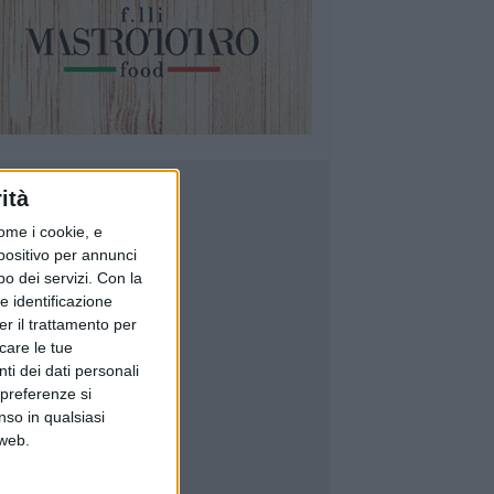
ità
ome i cookie, e
spositivo per annunci
o dei servizi.
Con la
e identificazione
er il trattamento per
icare le tue
ti dei dati personali
 preferenze si
nso in qualsiasi
 web.