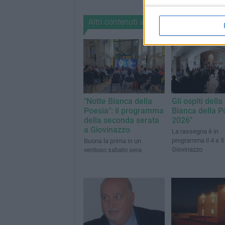
Altri contenuti a tema
"Notte Bianca della
Gli ospiti della
Poesia": il programma
Bianca della P
della seconda serata
2026"
a Giovinazzo
La rassegna è in
programma il 4 e 5 
Buona la prima in un
Giovinazzo
ventoso sabato sera