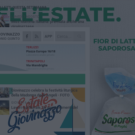
Ù LETTI QUESTA SETTIMANA
LUNEDÌ 3 AGOSTO
Miss Mamma Italiana: premiata anche una
giovinazzese
IOVINAZZO
MARTEDÌ 4 AGOSTO
APP
Liquidi oleosi sul litorale di Giovinazzo,
NIO QUINTO
rimossa macchia di idrocarburi
MERCOLEDÌ 5 AGOSTO
Problemi raccolta plastica in Puglia:
l'assessora Ciliento prova a spegnere le
lemiche
LUNEDÌ 3 AGOSTO
«Giovinazzo, a che punto siamo?»:
PrimaVera Alternativa traccia il bilancio di
nni di Sollecito
MARTEDÌ 4 AGOSTO
Giovinazzo celebra la festività liturgica
della Madonna degli Angeli - FOTO
GIOVEDÌ 6 AGOSTO
Lavori sul litorale, gli aggiornamenti del
sindaco di Giovinazzo - FOTO