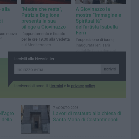
 alla
"Madre che resta",
A Giovinazzo la
Patrizia Baglione
mostra ”Immagine e
di
presenta la sua
Spiritualità“
silloge a Giovinazzo
dell’artista Isabella
Ferri
 suo nuovo
L'appuntamento è fissato
”
per le ore 19.00 alla Vedetta
L'esposizione di icone,
sul Mediterraneo
inaugurata ieri, sarà
visitabile fino a domani
Iscriviti alla Newsletter
Iscriviti
Iscrivendoti accetti i
termini
e la
privacy policy
7 AGOSTO 2026
ll'agro
Lavori di restauro alla chiesa di
 della
Santa Maria di Costantinopoli