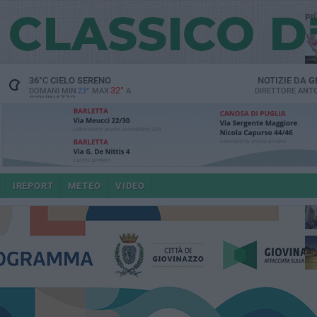
PI
36
°C
CIELO SERENO
NOTIZIE DA
G
32°
DOMANI MIN
23°
MAX
A
DIRETTORE
ANTO
GIOVINAZZO
po
IREPORT
METEO
VIDEO
4 a