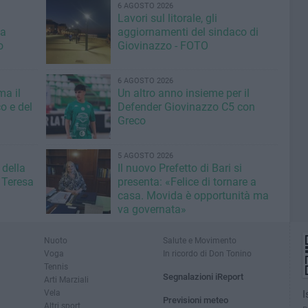
6 AGOSTO 2026
Lavori sul litorale, gli
la
aggiornamenti del sindaco di
o
Giovinazzo - FOTO
6 AGOSTO 2026
ma il
Un altro anno insieme per il
o e del
Defender Giovinazzo C5 con
Greco
5 AGOSTO 2026
 della
Il nuovo Prefetto di Bari si
 Teresa
presenta: «Felice di tornare a
casa. Movida è opportunità ma
va governata»
Nuoto
Salute e Movimento
Voga
In ricordo di Don Tonino
Tennis
Segnalazioni iReport
Arti Marziali
Vela
I
Previsioni meteo
Altri sport