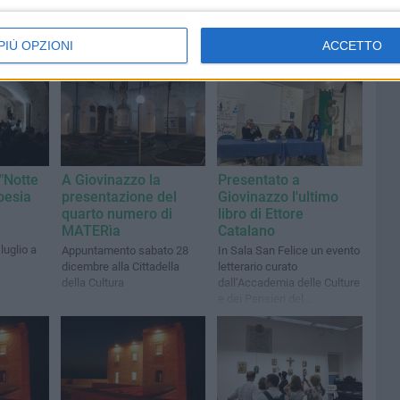
PIÙ OPZIONI
ACCETTO
 "Notte
A Giovinazzo la
Presentato a
oesia
presentazione del
Giovinazzo l'ultimo
quarto numero di
libro di Ettore
MATERìa
Catalano
luglio a
Appuntamento sabato 28
In Sala San Felice un evento
dicembre alla Cittadella
letterario curato
della Cultura
dall’Accademia delle Culture
e dei Pensieri del
Mediterraneo