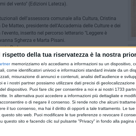
ami del vento" (Edizioni Laterza).
ituzionali dell'assessora comunale alla Cultura, Cristina
la De Matteo, presidente dell'Accademia delle Culture e dei
l'evento, inserito nel percorso letterario "Leggere è
iovanna Sgherza e Marta Pisani.
arzia Pedone.
l rispetto della tua riservatezza è la nostra prior
ITERRANEO
GRAZIELLA DE CILLIS
artner
memorizziamo e/o accediamo a informazioni su un dispositivo, c
ali, come identificatori univoci e informazioni standard inviate da un di
zzati, misurazione di annunci e contenuti, analisi dell'audience e svilupp
7 AGOSTO 2026
00 anni
A Giovinazzo c'è il Concerto
i e i nostri partner possiamo utilizzare dati precisi di geolocalizzazione 
all'Alba
del dispositivo. Puoi fare clic per consentire a noi e ai nostri 1733 partn
critte. In alternativa puoi accedere a informazioni più dettagliate e modif
acconsentire o di negare il consenso.
Si rende noto che alcuni trattamen
e il tuo consenso, ma hai il diritto di opporti a tale trattamento. Le tue
 questo sito web. Puoi modificare le tue preferenze o revocare il conse
questo sito e facendo clic sul pulsante "Privacy" in fondo alla pagina