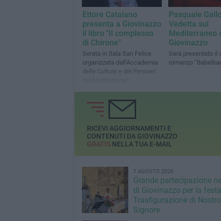
Ettore Catalano
Pasquale Gallo
presenta a Giovinazzo
Vedetta sul
il libro "Il complesso
Mediterraneo 
di Chirone"
Giovinazzo
Serata in Sala San Felice
Sarà presentato il
organizzata dall'Accademia
romanzo “Babelbar
delle Culture e dei Pensieri
del Mediterraneo
RICEVI AGGIORNAMENTI E
CONTENUTI DA GIOVINAZZO
GRATIS
NELLA TUA E-MAIL
7 AGOSTO 2026
Grande partecipazione ne
di Giovinazzo per la festa
Trasfigurazione di Nostro
Signore