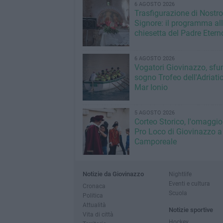
6 AGOSTO 2026
Trasfigurazione di Nostro
Signore: il programma al
chiesetta del Padre Etern
6 AGOSTO 2026
Vogatori Giovinazzo, sfu
sogno Trofeo dell'Adriatic
Mar Ionio
5 AGOSTO 2026
Corteo Storico, l'omaggio
Pro Loco di Giovinazzo a
Camporeale
Notizie da Giovinazzo
Nightlife
Eventi e cultura
Cronaca
Scuola
Politica
Attualità
Notizie sportive
Vita di città
Hockey