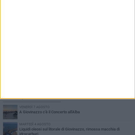
PIÙ LETTI QUESTA SETTIMANA
VENERDÌ 7 AGOSTO
A Giovinazzo c'è il Concerto all'Alba
MARTEDÌ 4 AGOSTO
Liquidi oleosi sul litorale di Giovinazzo, rimossa macchia di
idrocarburi