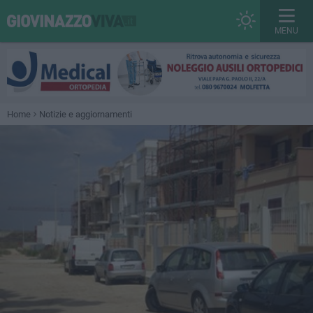
MENU
Home
Notizie e aggiornamenti