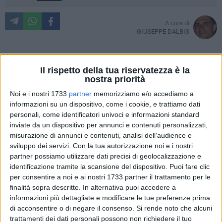
A cura di
GIUSEPPE DALBIS
Il rispetto della tua riservatezza è la
Riceviamo e pubblichiamo
nostra priorità
Noi e i nostri 1733
partner
memorizziamo e/o accediamo a
La presentazione delle "Linee di sviluppo della città", tenutasi
informazioni su un dispositivo, come i cookie, e trattiamo dati
lunedì 2 marzo in sala San Felice , ha suscitato in un
personali, come identificatori univoci e informazioni standard
cittadino qualche riflessione.
inviate da un dispositivo per annunci e contenuti personalizzati,
misurazione di annunci e contenuti, analisi dell'audience e
Due anni fa Isidoro Davide Mortellaro sollecitava l'attenzione
sviluppo dei servizi.
Con la tua autorizzazione noi e i nostri
su un riscontrato immobilismo in tema di urbanistica e
partner possiamo utilizzare dati precisi di geolocalizzazione e
identificazione tramite la scansione del dispositivo. Puoi fare clic
sviluppo cittadino, e in particolare su un "Documento
per consentire a noi e ai nostri 1733 partner il trattamento per le
programmatico", il D.P.P. (Documento Programmatico
finalità sopra descritte. In alternativa puoi accedere a
Preliminare), a firma dell'architetto Claudio Certini,
informazioni più dettagliate e modificare le tue preferenze prima
propedeutico a nuovi strumenti urbanistici, giunto con
di acconsentire o di negare il consenso.
Si rende noto che alcuni
l'Amministrazione Natalicchio in dirittura d'arrivo,
trattamenti dei dati personali possono non richiedere il tuo