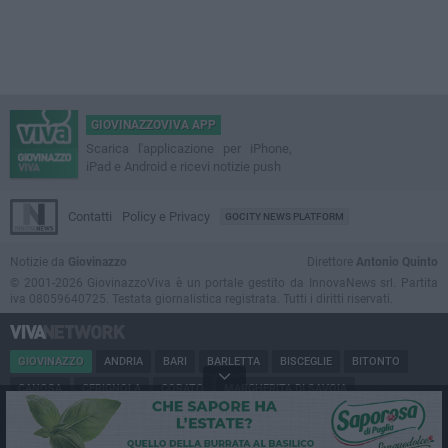
GIOVINAZZOVIVA APP
Scarica l'applicazione per iPhone,
iPad e Android e ricevi notizie push
Contatti
Policy e Privacy
GOCITY NEWS PLATFORM
Notizie da
Giovinazzo
Direttore
Antonio Quinto
© 2001-2026 GiovinazzoViva è un portale gestito da InnovaNews srl. Partita
iva 08059640725. Testata giornalistica registrata. Tutti i diritti riservati.
GIOVINAZZO
ANDRIA
BARI
BARLETTA
BISCEGLIE
BITONTO
CANOSA
CERIGNOLA
CORATO
MARGHERITA DI SAVOIA
MINERVINO
MODUGNO
MOLFETTA
PUGLIA
RUVO
SAN FERDINANDO
SPINAZZOLA
TERLIZZI
TRANI
TRINITAPOLI