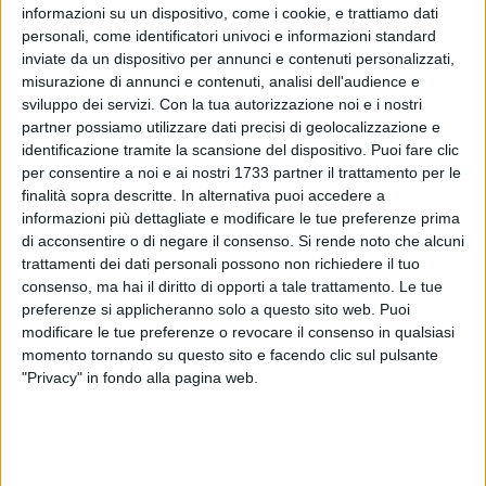
informazioni su un dispositivo, come i cookie, e trattiamo dati
personali, come identificatori univoci e informazioni standard
inviate da un dispositivo per annunci e contenuti personalizzati,
misurazione di annunci e contenuti, analisi dell'audience e
77
sviluppo dei servizi.
Con la tua autorizzazione noi e i nostri
A cura di
GIANLUCA BATTISTA
partner possiamo utilizzare dati precisi di geolocalizzazione e
identificazione tramite la scansione del dispositivo. Puoi fare clic
per consentire a noi e ai nostri 1733 partner il trattamento per le
finalità sopra descritte. In alternativa puoi accedere a
Inizieranno quest'oggi, 13 giugno, i festeggiamenti solenni in
informazioni più dettagliate e modificare le tue preferenze prima
onore di
Sant'Antonio di Padova
a Giovinazzo. Si celebra
di acconsentire o di negare il consenso.
Si rende noto che alcuni
trattamenti dei dati personali possono non richiedere il tuo
infatti il
dies natalis
del Santo portoghese, avvenuto il 13
consenso, ma hai il diritto di opporti a tale trattamento. Le tue
giugno 1231.
preferenze si applicheranno solo a questo sito web. Puoi
modificare le tue preferenze o revocare il consenso in qualsiasi
Nella chiesa del SS Crocifisso ci saranno celebrazioni
momento tornando su questo sito e facendo clic sul pulsante
eucaristiche alle 8.00, alle 9.30, alle 11.00 ed alle 19.00 ed al
"Privacy" in fondo alla pagina web.
termine saranno impartite le benedizioni dei bambini e delle
bambine e sarà distribuito il pane benedetto.
Sarà solo il prologo alla festa esterna del 16 giugno, ma