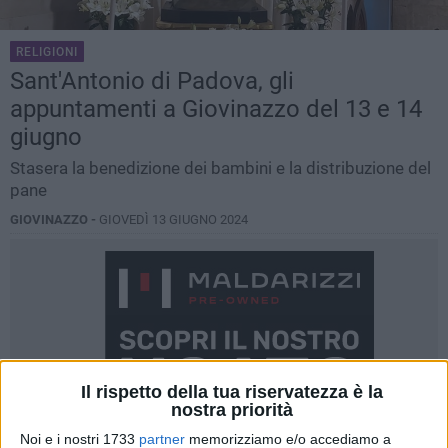
RELIGIONI
Sant'Antonio di Padova, gli
appuntamenti a Giovinazzo del 13 e 14
giugno
Stasera la benedizione dei bambini e la distribuzione del
pane
GIOVINAZZO -
GIOVEDÌ 13 GIUGNO 2024
Il rispetto della tua riservatezza è la
nostra priorità
Noi e i nostri 1733
partner
memorizziamo e/o accediamo a