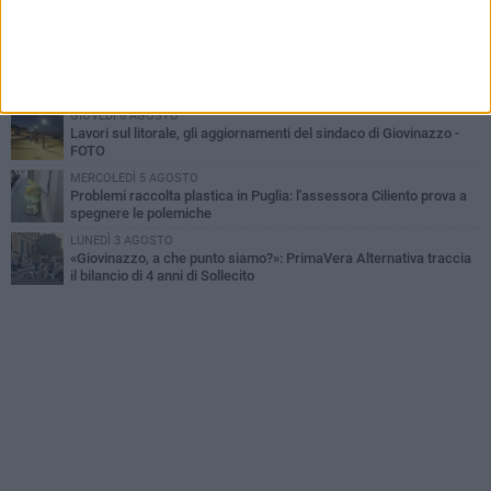
Liquidi oleosi sul litorale di Giovinazzo, rimossa macchia di
idrocarburi
VENERDÌ 7 AGOSTO
A Giovinazzo c'è il Concerto all'Alba
GIOVEDÌ 6 AGOSTO
Lavori sul litorale, gli aggiornamenti del sindaco di Giovinazzo -
FOTO
MERCOLEDÌ 5 AGOSTO
Problemi raccolta plastica in Puglia: l'assessora Ciliento prova a
spegnere le polemiche
LUNEDÌ 3 AGOSTO
«Giovinazzo, a che punto siamo?»: PrimaVera Alternativa traccia
il bilancio di 4 anni di Sollecito