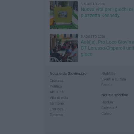
5 AGOSTO 2026
Nuova vita per i giochi di
piazzetta Kennedy
5 AGOSTO 2026
Auè(je), Pro Loco Giovin
CT Lorusso-Cipparoli unit
gioco
Notizie da Giovinazzo
Nightlife
Eventi e cultura
Cronaca
Scuola
Politica
Attualità
Notizie sportive
Vita di città
Hockey
Territorio
Calcio a 5
Enti locali
Calcio
Turismo