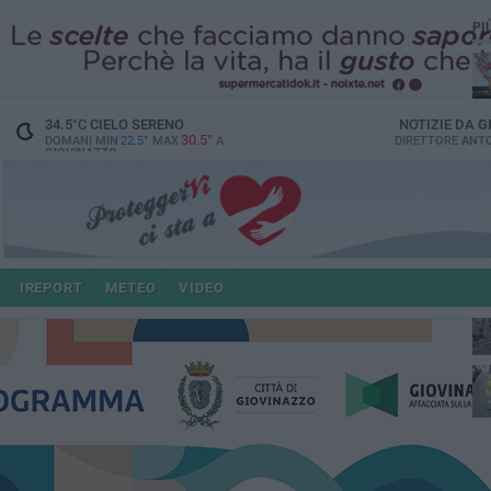
PI
34.5
°C
CIELO SERENO
NOTIZIE DA
G
30.5°
DOMANI MIN
22.5°
MAX
A
DIRETTORE
ANTO
GIOVINAZZO
e i
IREPORT
METEO
VIDEO
4 a
po