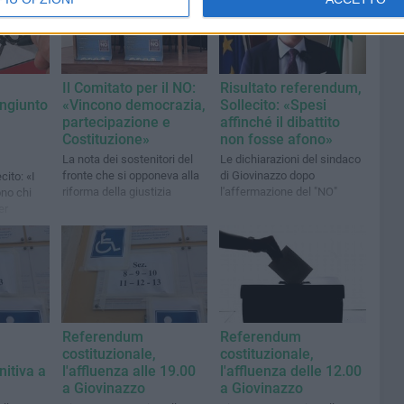
Il Comitato per il NO:
Risultato referendum,
ngiunto
«Vincono democrazia,
Sollecito: «Spesi
partecipazione e
affinché il dibattito
Costituzione»
non fosse afono»
La nota dei sostenitori del
Le dichiarazioni del sindaco
fronte che si opponeva alla
di Giovinazzo dopo
cito: «I
riforma della giustizia
l'affermazione del "NO"
ono chi
er
Referendum
Referendum
costituzionale,
costituzionale,
nitiva a
l'affluenza alle 19.00
l'affluenza delle 12.00
a Giovinazzo
a Giovinazzo