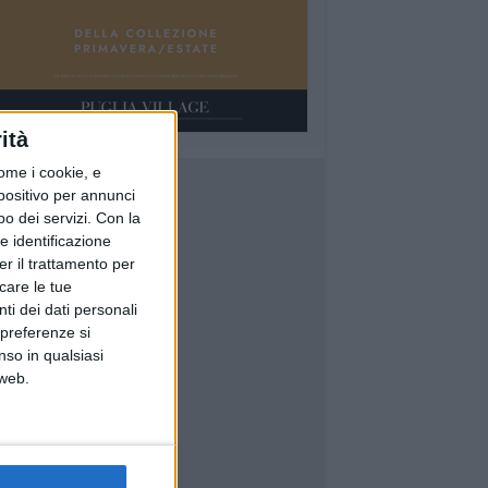
ità
ome i cookie, e
spositivo per annunci
o dei servizi.
Con la
e identificazione
er il trattamento per
icare le tue
ti dei dati personali
 preferenze si
nso in qualsiasi
 web.