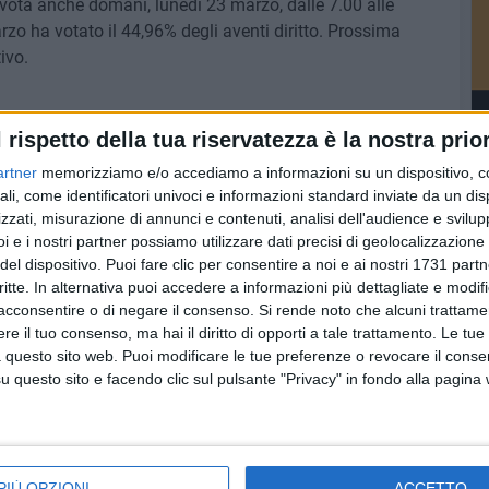
i vota anche domani, lunedì 23 marzo, dalle 7.00 alle
zo ha votato il 44,96% degli aventi diritto. Prossima
ivo.
l rispetto della tua riservatezza è la nostra prior
6 AGOSTO 2026
artner
memorizziamo e/o accediamo a informazioni su un dispositivo, c
Lavori sul litorale, gli
ali, come identificatori univoci e informazioni standard inviate da un di
la
aggiornamenti del sindaco di
zzati, misurazione di annunci e contenuti, analisi dell'audience e svilupp
o
Giovinazzo - FOTO
i e i nostri partner possiamo utilizzare dati precisi di geolocalizzazione 
del dispositivo. Puoi fare clic per consentire a noi e ai nostri 1731 partn
critte. In alternativa puoi accedere a informazioni più dettagliate e modif
acconsentire o di negare il consenso.
Si rende noto che alcuni trattamen
e il tuo consenso, ma hai il diritto di opporti a tale trattamento. Le tue
 questo sito web. Puoi modificare le tue preferenze o revocare il conse
questo sito e facendo clic sul pulsante "Privacy" in fondo alla pagina
PIÙ OPZIONI
ACCETTO