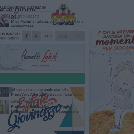
Ù LETTI QUESTA SETTIMANA
LUNEDÌ 3 AGOSTO
Miss Mamma Italiana: premiata anche una
giovinazzese
IOVINAZZO
MARTEDÌ 4 AGOSTO
APP
Liquidi oleosi sul litorale di Giovinazzo,
NIO QUINTO
rimossa macchia di idrocarburi
VENERDÌ 31 LUGLIO
Al via domani "Notti di Stelle 2026": tra il
mito di Mina, la comicità di Uccio De Santis
l ritmo del Salento
VENERDÌ 31 LUGLIO
"Officina Handmade", a Giovinazzo apre la
mostra dedicata all'arte del fatto a mano
LUNEDÌ 3 AGOSTO
«Giovinazzo, a che punto siamo?»:
PrimaVera Alternativa traccia il bilancio di
nni di Sollecito
MERCOLEDÌ 5 AGOSTO
Problemi raccolta plastica in Puglia:
l'assessora Ciliento prova a spegnere le
lemiche