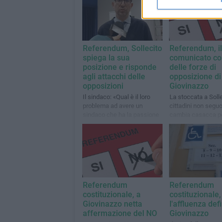
Referendum, Sollecito
Referendum, il
spiega la sua
comunicato co
posizione e risponde
delle forze di
agli attacchi delle
opposizione di
opposizioni
Giovinazzo
Il sindaco: «Qual è il loro
La stoccata a Solle
problema ad avere un
cittadini non segu
sindaco che ha la passione
cambia casacca p
per la buona politica?»
convenienza»
Referendum
Referendum
costituzionale, a
costituzionale,
Giovinazzo netta
l'affluenza defi
affermazione del NO
Giovinazzo