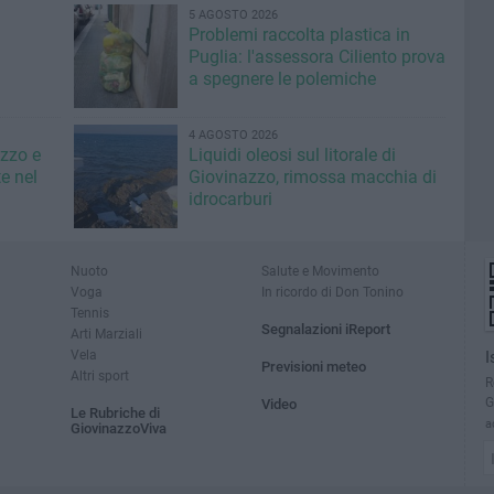
5 AGOSTO 2026
Problemi raccolta plastica in
Puglia: l'assessora Ciliento prova
a spegnere le polemiche
4 AGOSTO 2026
azzo e
Liquidi oleosi sul litorale di
e nel
Giovinazzo, rimossa macchia di
idrocarburi
Nuoto
Salute e Movimento
Voga
In ricordo di Don Tonino
Tennis
Segnalazioni iReport
Arti Marziali
Vela
I
Previsioni meteo
Altri sport
R
G
Video
Le Rubriche di
a
GiovinazzoViva