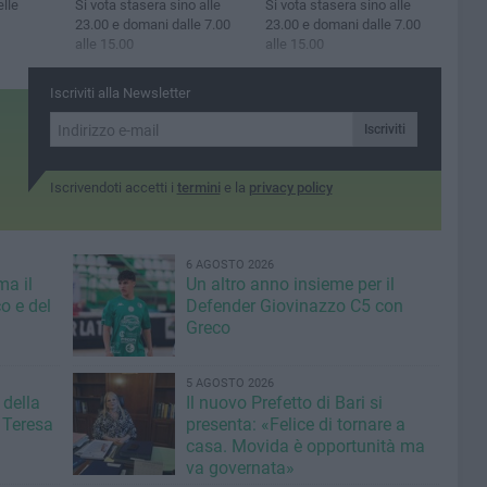
elle
Si vota stasera sino alle
Si vota stasera sino alle
23.00 e domani dalle 7.00
23.00 e domani dalle 7.00
alle 15.00
alle 15.00
Iscriviti alla Newsletter
Iscriviti
Iscrivendoti accetti i
termini
e la
privacy policy
6 AGOSTO 2026
ma il
Un altro anno insieme per il
o e del
Defender Giovinazzo C5 con
Greco
5 AGOSTO 2026
 della
Il nuovo Prefetto di Bari si
 Teresa
presenta: «Felice di tornare a
casa. Movida è opportunità ma
va governata»