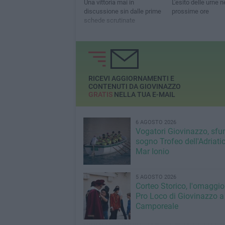
Una vittoria mai in
L'esito delle urne n
discussione sin dalle prime
prossime ore
schede scrutinate
RICEVI AGGIORNAMENTI E
CONTENUTI DA GIOVINAZZO
GRATIS
NELLA TUA E-MAIL
6 AGOSTO 2026
Vogatori Giovinazzo, sfu
sogno Trofeo dell'Adriatic
Mar Ionio
5 AGOSTO 2026
Corteo Storico, l'omaggio
Pro Loco di Giovinazzo a
Camporeale