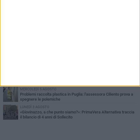
PIÙ LETTI QUESTA SETTIMANA
LUNEDÌ 3 AGOSTO
Miss Mamma Italiana: premiata anche una giovinazzese
MARTEDÌ 4 AGOSTO
Liquidi oleosi sul litorale di Giovinazzo, rimossa macchia di
idrocarburi
VENERDÌ 7 AGOSTO
A Giovinazzo c'è il Concerto all'Alba
GIOVEDÌ 6 AGOSTO
Lavori sul litorale, gli aggiornamenti del sindaco di Giovinazzo -
FOTO
MERCOLEDÌ 5 AGOSTO
Problemi raccolta plastica in Puglia: l'assessora Ciliento prova a
spegnere le polemiche
LUNEDÌ 3 AGOSTO
«Giovinazzo, a che punto siamo?»: PrimaVera Alternativa traccia
il bilancio di 4 anni di Sollecito