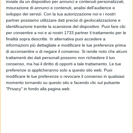
inviate da un dispositivo per annunci e contenuti personalizzati,
A cura di
misurazione di annunci e contenuti, analisi dell'audience e
GIANLUCA BATTISTA
sviluppo dei servizi.
Con la tua autorizzazione noi e i nostri
partner possiamo utilizzare dati precisi di geolocalizzazione e
identificazione tramite la scansione del dispositivo. Puoi fare clic
per consentire a noi e ai nostri 1733 partner il trattamento per le
Lo scatto di Mauro Capurso è di quelli semplici ma tanto
finalità sopra descritte. In alternativa puoi accedere a
significativi. Immortala mandorle stese al sole, come un
informazioni più dettagliate e modificare le tue preferenze prima
antico rito vuole, come tradizione vuole. La notizia non c'è,
di acconsentire o di negare il consenso.
Si rende noto che alcuni
trattamenti dei dati personali possono non richiedere il tuo
se si guarda solo distrattamente quei sacchi stesi nei pressi
consenso, ma hai il diritto di opporti a tale trattamento. Le tue
di abitazioni spesso adibite anche a ricovero per mezzi
preferenze si applicheranno solo a questo sito web. Puoi
agricoli. Ma se si guarda in profondità quei gesti, ci si
modificare le tue preferenze o revocare il consenso in qualsiasi
accorge che c'è dell'altro, molto altro.
momento tornando su questo sito e facendo clic sul pulsante
"Privacy" in fondo alla pagina web.
Eh sì, perché se è vero che Giovinazzo è città di mare, è pur
vero che è zona a forte vocazione agricola, dove il legame
tra uomo e terra sembra indissolubile. Lo è per la raccolta
delle olive, lo sarà per coloro i quali "faranno la salsa" da soli,
in casa. La notizia, quindi, a ben guardare, a scavare, c'è
eccome. Le tradizioni che non vogliono morire, aggrappate